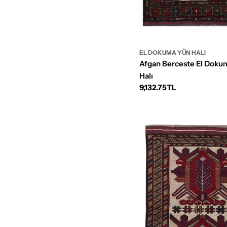
EL DOKUMA YÜN HALI
Afgan Berceste El Doku
Halı
Normal
9,132.75TL
fiyat