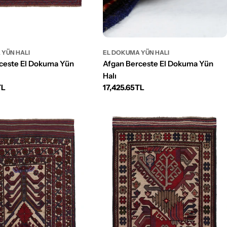
 YÜN HALI
EL DOKUMA YÜN HALI
ceste El Dokuma Yün
Afgan Berceste El Dokuma Yün
Halı
TL
Normal
17,425.65TL
fiyat