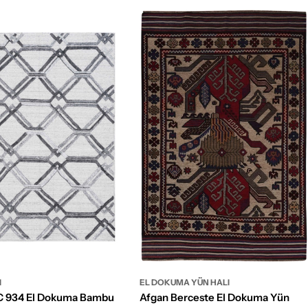
I
EL DOKUMA YÜN HALI
C 934 El Dokuma Bambu
Afgan Berceste El Dokuma Yün