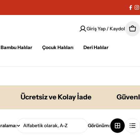
Fac
I
Giriş Yap / Kaydol
Sep
Bambu Halılar
Çocuk Halıları
Deri Halılar
Ücretsiz ve Kolay İade
Güvenli Ö
ıralama:
Görünüm: