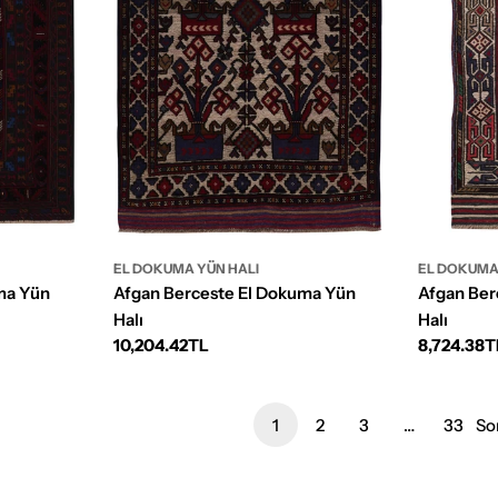
EL DOKUMA YÜN HALI
EL DOKUMA
ma Yün
Afgan Berceste El Dokuma Yün
Afgan Ber
Halı
Halı
Normal
10,204.42TL
Normal
8,724.38T
fiyat
fiyat
1
2
3
…
33
So