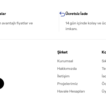
lar
Ücretsiz İade
avantajlı fiyatlar ve
14 gün içinde kolay ve üc
imkanı.
Şirket
Ko
Kurumsal
Sı
Hakkımızda
Te
İletişim
İa
Projelerimiz
Öd
Havale Hesapları
Üy