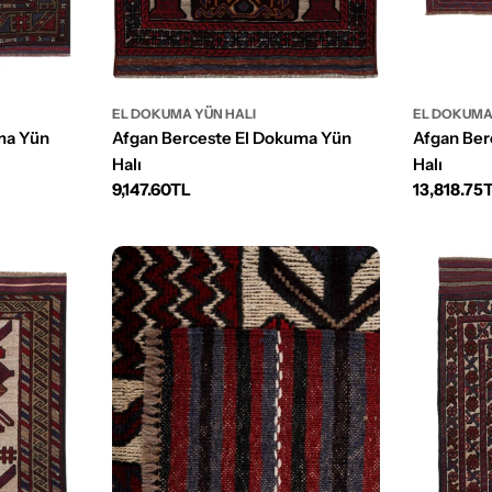
EL DOKUMA YÜN HALI
EL DOKUMA
ma Yün
Afgan Berceste El Dokuma Yün
Afgan Ber
Halı
Halı
Normal
9,147.60TL
Normal
13,818.75
fiyat
fiyat