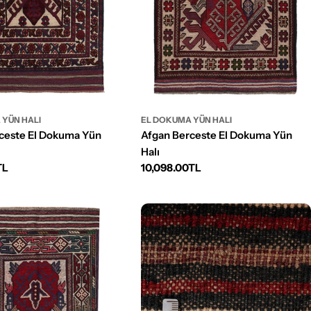
 YÜN HALI
EL DOKUMA YÜN HALI
ceste El Dokuma Yün
Afgan Berceste El Dokuma Yün
Halı
TL
Normal
10,098.00TL
fiyat