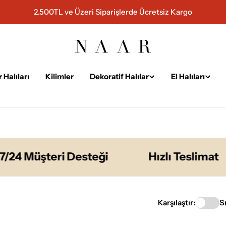
2.500TL ve Üzeri Siparişlerde Ücretsiz Kargo
 Halıları
Kilimler
Dekoratif Halılar
El Halıları
 Müşteri Desteği
Hızlı Teslimat
Karşılaştır:
S