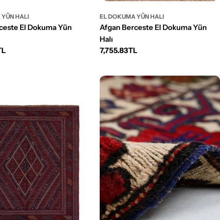
 YÜN HALI
EL DOKUMA YÜN HALI
ceste El Dokuma Yün
Afgan Berceste El Dokuma Yün
Halı
TL
Normal
7,755.83TL
fiyat