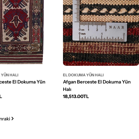
 YÜN HALI
EL DOKUMA YÜN HALI
ceste El Dokuma Yün
Afgan Berceste El Dokuma Yün
Halı
L
Normal
18,513.00TL
fiyat
nraki