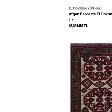
EL DOKUMA YÜN HALI
Afgan Berceste El Doku
Halı
Normal
15,191.55TL
fiyat