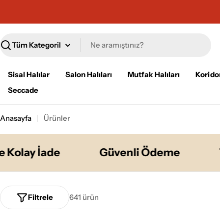
İçeriğe
geç
Ara
Sisal Halılar
Salon Halıları
Mutfak Halıları
Koridor
Seccade
Anasayfa
Ürünler
ay İade
Güvenli Ödeme
7/24
Filtrele
641 ürün