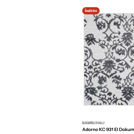
İndirim
BAMBU HALI
Adorno KC 931 El Doku