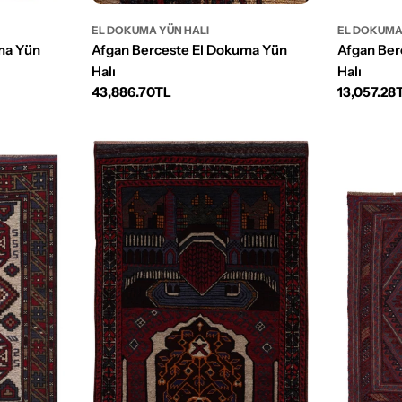
EL DOKUMA YÜN HALI
EL DOKUMA
ma Yün
Afgan Berceste El Dokuma Yün
Afgan Ber
Halı
Halı
Normal
43,886.70TL
Normal
13,057.28
fiyat
fiyat