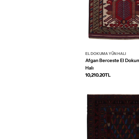
EL DOKUMA YÜN HALI
Afgan Berceste El Doku
Halı
Normal
10,210.20TL
fiyat