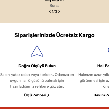
Bursa
1
/
3
Siparişlerinizde Ücretsiz Kargo
Doğru Ölçüyü Bulun
Halı B
Salon, yatak odası veya koridor... Odanıza en
Halınızın uzun yıl
uygun halı ölçüsünü bulmak için
görünmesi için u
hazırladığımız rehbere göz atın.
öne
Ölçü Rehberi
Bakım R