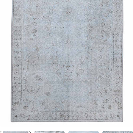
0 numaralı medyayı pencerede aç