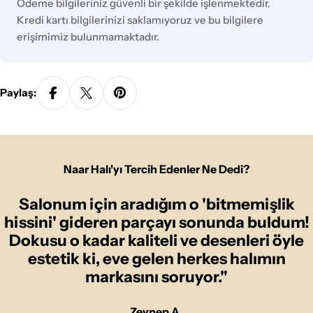
yöntemleri
Ödeme bilgileriniz güvenli bir şekilde işlenmektedir.
Kredi kartı bilgilerinizi saklamıyoruz ve bu bilgilere
erişimimiz bulunmamaktadır.
Paylaş:
Naar Halı'yı Tercih Edenler Ne Dedi?
Salonum için aradığım o 'bitmemişlik
hissini' gideren parçayı sonunda buldum!
Dokusu o kadar kaliteli ve desenleri öyle
estetik ki, eve gelen herkes halımın
markasını soruyor."
Zeynep A.