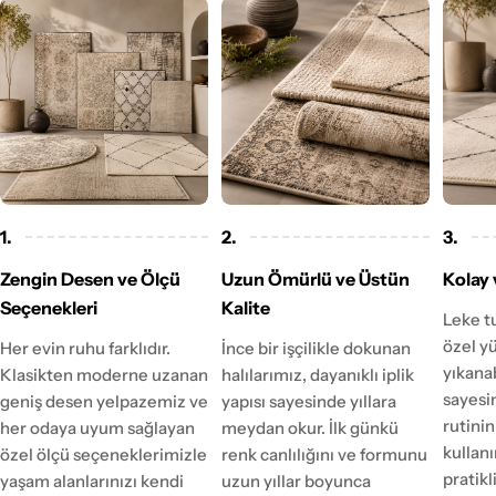
1.
2.
3.
Zengin Desen ve Ölçü
Uzun Ömürlü ve Üstün
Kolay 
Seçenekleri
Kalite
Leke t
özel y
Her evin ruhu farklıdır.
İnce bir işçilikle dokunan
yıkanab
Klasikten moderne uzanan
halılarımız, dayanıklı iplik
sayesi
geniş desen yelpazemiz ve
yapısı sayesinde yıllara
rutinin
her odaya uyum sağlayan
meydan okur. İlk günkü
kulla
özel ölçü seçeneklerimizle
renk canlılığını ve formunu
pratikl
yaşam alanlarınızı kendi
uzun yıllar boyunca