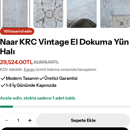
10%
tasarruf edin
Naar KRC Vintage El Dokuma Yün
Halı
29,524.00TL
32,805.00TL
İndirimli
Normal
fiyat
fiyat
KDV dahildir.
Kargo
ücreti ödeme sırasında hesaplanır.
Modern Tasarım
Üretici Garantisi
1-3 İş Gününde Kapınızda
Acele edin, stokta sadece
1
adet kaldı.
Adet
Sepete Ekle
Naar KRC Vintage El Dokuma Yün Halı Adetini Azal
Naar KRC Vintage El Dokuma Yün Halı Ade