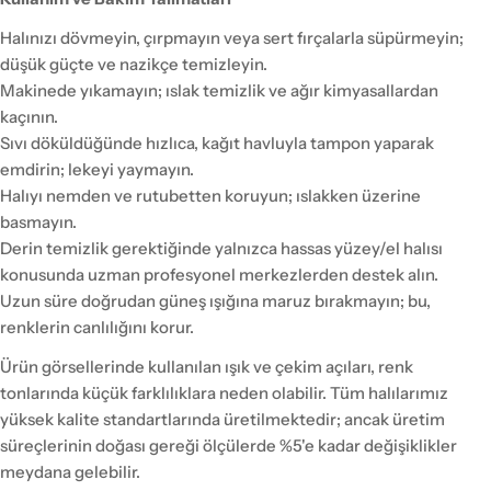
Halınızı dövmeyin, çırpmayın veya sert fırçalarla süpürmeyin;
düşük güçte ve nazikçe temizleyin.
Makinede yıkamayın; ıslak temizlik ve ağır kimyasallardan
kaçının.
Sıvı döküldüğünde hızlıca, kağıt havluyla tampon yaparak
emdirin; lekeyi yaymayın.
Halıyı nemden ve rutubetten koruyun; ıslakken üzerine
basmayın.
Derin temizlik gerektiğinde yalnızca hassas yüzey/el halısı
konusunda uzman profesyonel merkezlerden destek alın.
Uzun süre doğrudan güneş ışığına maruz bırakmayın; bu,
renklerin canlılığını korur.
Ürün görsellerinde kullanılan ışık ve çekim açıları, renk
tonlarında küçük farklılıklara neden olabilir. Tüm halılarımız
yüksek kalite standartlarında üretilmektedir; ancak üretim
süreçlerinin doğası gereği ölçülerde %5'e kadar değişiklikler
meydana gelebilir.