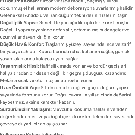
El Dokuma Köken:
Birçok vintage model, geçmiş yıllarda
dokunmuş el halılarının modern dekorasyona uyarlanmış halidir.
Geleneksel Anadolu ve İran düğüm tekniklerinin izlerini taşır.
Doğal İplik Yapısı:
Genellikle yün ağırlıklı ipliklerle üretilmiştir.
Doğal lif yapısı sayesinde nefes alır, ortamın ısısını dengeler ve
uzun yıllar dayanıklılığını korur.
Düşük Hav & Konfor:
Traşlanmış yüzeyi sayesinde ince ve zarif
bir yapıya sahiptir. Kapı altlarında rahat kullanım sağlar, günlük
yaşam alanlarına kolayca uyum sağlar.
Yaşanmışlık Hissi:
Hafif silik madalyonlar ve bordür geçişleri,
halıya sıradan bir desen değil, bir geçmiş duygusu kazandırır.
Mekâna sıcak ve oturmuş bir atmosfer sunar.
Uzun Ömürlü Yapı:
Sık dokuma tekniği ve güçlü düğüm yapısı
sayesinde formunu korur. Doğru bakım ile yıllar içinde değerini
kaybetmez, aksine karakter kazanır.
Sürdürülebilir Yaklaşım:
Mevcut el dokuma halıların yeniden
değerlendirilmesi veya doğal içerikli üretim teknikleri sayesinde
çevreye duyarlı bir anlayış sunar.
Kullanım ve Bakım Talimatları