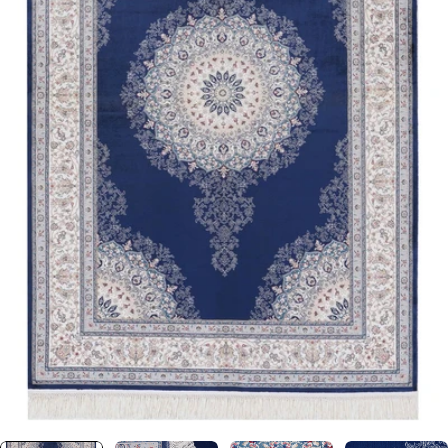
0 numaralı medyayı pencerede aç