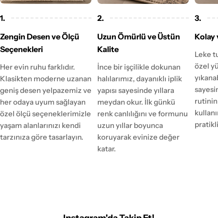
1.
2.
3.
Zengin Desen ve Ölçü
Uzun Ömürlü ve Üstün
Kolay 
Seçenekleri
Kalite
Leke t
özel y
Her evin ruhu farklıdır.
İnce bir işçilikle dokunan
yıkanab
Klasikten moderne uzanan
halılarımız, dayanıklı iplik
sayesi
geniş desen yelpazemiz ve
yapısı sayesinde yıllara
rutinin
her odaya uyum sağlayan
meydan okur. İlk günkü
kulla
özel ölçü seçeneklerimizle
renk canlılığını ve formunu
pratikl
yaşam alanlarınızı kendi
uzun yıllar boyunca
tarzınıza göre tasarlayın.
koruyarak evinize değer
katar.