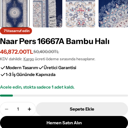
7%
tasarruf edin
Naar Pers 16667A Bambu Halı
46,872.00TL
50,400.00TL
İndirimli
Normal
fiyat
fiyat
KDV dahildir.
Kargo
ücreti ödeme sırasında hesaplanır.
Modern Tasarım
Üretici Garantisi
1-3 İş Gününde Kapınızda
Acele edin, stokta sadece
1
adet kaldı.
Adet
Sepete Ekle
Naar Pers 16667A Bambu Halı Adetini Azalt
Naar Pers 16667A Bambu Halı Adetini Artı
Hemen Satın Alın