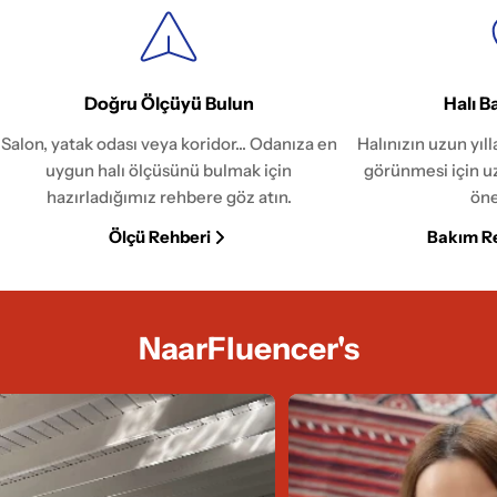
Doğru Ölçüyü Bulun
Halı B
Salon, yatak odası veya koridor... Odanıza en
Halınızın uzun yıl
uygun halı ölçüsünü bulmak için
görünmesi için u
hazırladığımız rehbere göz atın.
öne
Ölçü Rehberi
Bakım R
NaarFluencer's