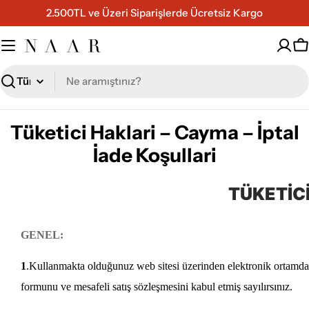
İçeriğe
2.500TL ve Üzeri Siparişlerde Ücretsiz Kargo
geç
S
Ara
Tüketici Haklari – Cayma – İptal
İade Koşullari
TÜKETİCİ
GENEL:
1
.Kullanmakta olduğunuz web sitesi üzerinden elektronik ortamda s
formunu ve mesafeli satış sözleşmesini kabul etmiş sayılırsınız.