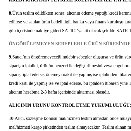
8
.Ürün teslim edildikten sonra, alıcının ödeme yaptığı kredi kartının
edilirse ve satılan ürün bedeli ilgili banka veya finans kuruluşu t
gün içerisinde nakliye gideri SATICI’ya ait olacak şekilde SATICI
ÖNGÖRÜLEMEYEN SEBEPLERLE ÜRÜN SÜRESİNDE T
9
.Satıcı’nın öngöremeyeceği mücbir sebepler oluşursa ve ürün süresi
siparişin iptalini, ürünün benzeri ile değiştirilmesini veya engel or
siparişi iptal ederse; ödemeyi nakit ile yapmış ise iptalinden itib
kredi kartı ile yapmış ise ve iptal ederse, bu iptalden itibaren yin
alıcının hesabına 2-3 hafta içerisinde aktarması olasıdır.
ALICININ ÜRÜNÜ KONTROL ETME YÜKÜMLÜLÜĞÜ
10
.Alıcı, sözleşme konusu mal/hizmeti teslim almadan önce muayene 
mal/hizmeti kargo şirketinden teslim almayacaktır. Teslim alınan m