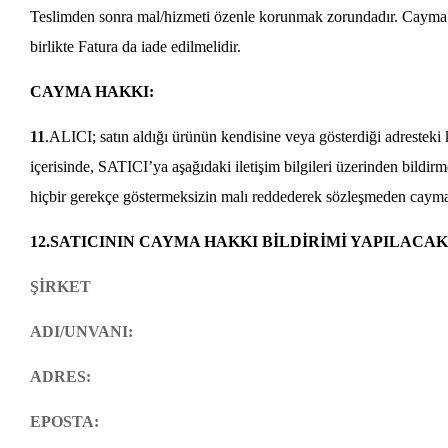
Teslimden sonra mal/hizmeti özenle korunmak zorundadır. Cayma h
birlikte Fatura da iade edilmelidir.
CAYMA HAKKI:
11
.ALICI; satın aldığı ürünün kendisine veya gösterdiği adresteki k
içerisinde, SATICI’ya aşağıdaki iletişim bilgileri üzerinden bildir
hiçbir gerekçe göstermeksizin malı reddederek sözleşmeden cayma 
12.SATICININ CAYMA HAKKI BİLDİRİMİ YAPILACAK 
ŞİRKET
ADI/UNVANI:
ADRES:
EPOSTA: