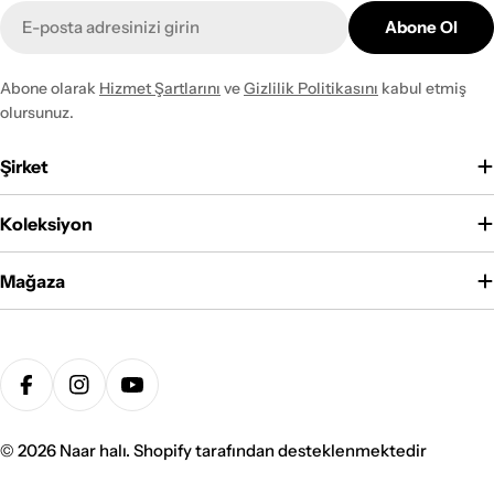
E-
Abone Ol
posta
Abone olarak
Hizmet Şartlarını
ve
Gizlilik Politikasını
kabul etmiş
olursunuz.
Şirket
Koleksiyon
Mağaza
Ödeme
yöntemleri
Facebook
Instagram
YouTube
© 2026
Naar halı
. Shopify tarafından desteklenmektedir