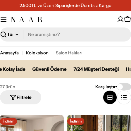
İçeriğe
2.500TL ve Üzeri Siparişlerde Ücretsiz Kargo
geç
S
Ara
Anasayfa
Koleksiyon
Salon Halıları
olay İade
Güvenli Ödeme
7/24 Müşteri Desteği
Hızlı
27 ürün
Karşılaştır:
Filtrele
İndirim
İndirim