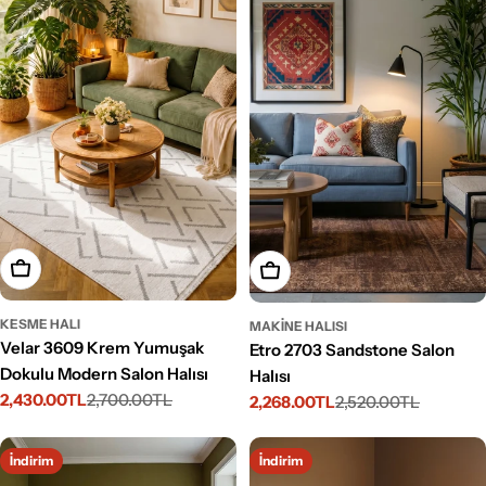
Seçenekleri Belirleyin
Seçenekleri Belirleyin
KESME HALI
MAKINE HALISI
Velar 3609 Krem Yumuşak
Etro 2703 Sandstone Salon
Dokulu Modern Salon Halısı
Halısı
2,430.00TL
2,700.00TL
2,268.00TL
2,520.00TL
İndirimli
Normal
İndirimli
Normal
fiyat
fiyat
fiyat
fiyat
İndirim
İndirim