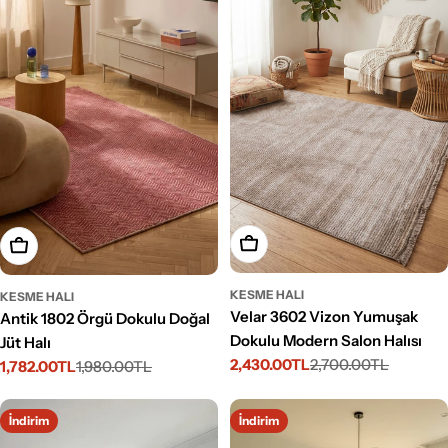
Seçenekleri Belirleyin
Seçenekleri Belirleyin
KESME HALI
KESME HALI
Velar 3602 Vizon Yumuşak
Antik 1802 Örgü Dokulu Doğal
Dokulu Modern Salon Halısı
Jüt Halı
2,430.00TL
2,700.00TL
1,782.00TL
1,980.00TL
İndirimli
Normal
İndirimli
Normal
fiyat
fiyat
fiyat
fiyat
İndirim
İndirim