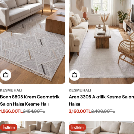
Seçenekleri Belirleyin
Seçenekleri Belirleyin
KESME HALI
KESME HALI
Bonn 8805 Krem Geometrik
Aren 3305 Akrilik Kesme Salon
Salon Halısı Kesme Halı
Halısı
1,966.00TL
2,184.00TL
2,160.00TL
2,400.00TL
İndirimli
Normal
İndirimli
Normal
fiyat
fiyat
fiyat
fiyat
İndirim
İndirim