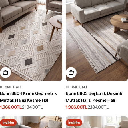
Seçenekleri Belirleyin
Seçenekleri Belirleyin
KESME HALI
KESME HALI
Bonn 8804 Krem Geometrik
Bonn 8803 Bej Etnik Desenli
Mutfak Halısı Kesme Halı
Mutfak Halısı Kesme Halı
1,966.00TL
2,184.00TL
1,966.00TL
2,184.00TL
İndirimli
Normal
İndirimli
Normal
fiyat
fiyat
fiyat
fiyat
İndirim
İndirim