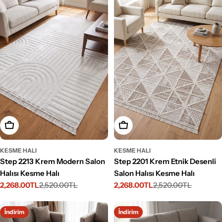
Seçenekleri Belirleyin
Seçenekleri Belirleyin
KESME HALI
KESME HALI
Step 2213 Krem Modern Salon
Step 2201 Krem Etnik Desenli
Halısı Kesme Halı
Salon Halısı Kesme Halı
2,268.00TL
2,520.00TL
2,268.00TL
2,520.00TL
İndirimli
Normal
İndirimli
Normal
fiyat
fiyat
fiyat
fiyat
İndirim
İndirim