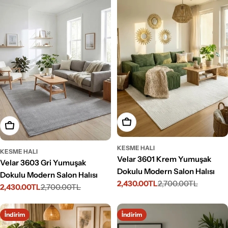
Seçenekleri Belirleyin
Seçenekleri Belirleyin
KESME HALI
KESME HALI
Velar 3601 Krem Yumuşak
Velar 3603 Gri Yumuşak
Dokulu Modern Salon Halısı
Dokulu Modern Salon Halısı
2,430.00TL
2,700.00TL
İndirimli
Normal
2,430.00TL
2,700.00TL
İndirimli
Normal
fiyat
fiyat
fiyat
fiyat
İndirim
İndirim