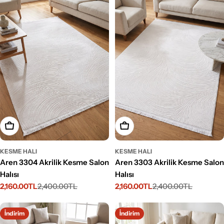
Seçenekleri Belirleyin
Seçenekleri Belirleyin
KESME HALI
KESME HALI
Aren 3304 Akrilik Kesme Salon
Aren 3303 Akrilik Kesme Salon
Halısı
Halısı
2,160.00TL
2,400.00TL
2,160.00TL
2,400.00TL
İndirimli
Normal
İndirimli
Normal
fiyat
fiyat
fiyat
fiyat
İndirim
İndirim