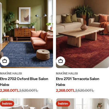
Seçenekleri Belirleyin
Seçenekleri Belirleyin
MAKINE HALISI
MAKINE HALISI
Etro 2702 Oxford Blue Salon
Etro 2701 Terracota Salon
Halısı
Halısı
2,268.00TL
2,520.00TL
2,268.00TL
2,520.00TL
İndirimli
Normal
İndirimli
Normal
fiyat
fiyat
fiyat
fiyat
İndirim
İndirim