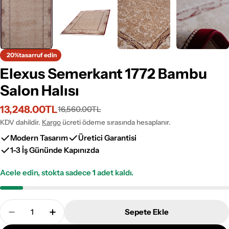
20%
tasarruf edin
Elexus Semerkant 1772 Bambu
Salon Halısı
13,248.00TL
16,560.00TL
İndirimli
Normal
fiyat
fiyat
KDV dahildir.
Kargo
ücreti ödeme sırasında hesaplanır.
Modern Tasarım
Üretici Garantisi
1-3 İş Gününde Kapınızda
Acele edin, stokta sadece
1
adet kaldı.
Adet
Sepete Ekle
Elexus Semerkant 1772 Bambu Salon Halısı Adetini
Elexus Semerkant 1772 Bambu Salon Halısı