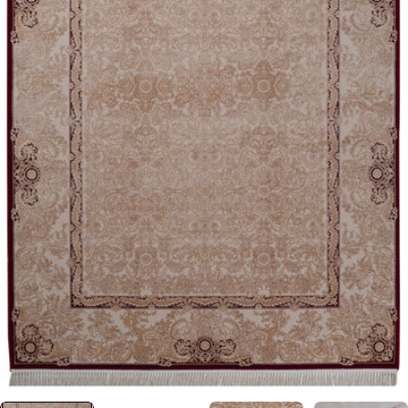
0 numaralı medyayı pencerede aç