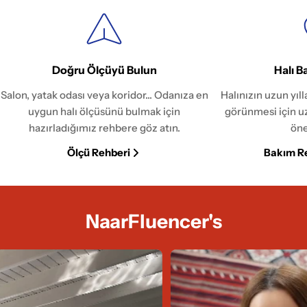
Doğru Ölçüyü Bulun
Halı B
Salon, yatak odası veya koridor... Odanıza en
Halınızın uzun yıl
uygun halı ölçüsünü bulmak için
görünmesi için u
hazırladığımız rehbere göz atın.
öne
Ölçü Rehberi
Bakım R
NaarFluencer's