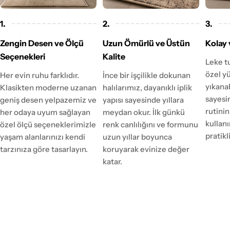
1.
2.
3.
Zengin Desen ve Ölçü
Uzun Ömürlü ve Üstün
Kolay 
Seçenekleri
Kalite
Leke t
özel y
Her evin ruhu farklıdır.
İnce bir işçilikle dokunan
yıkanab
Klasikten moderne uzanan
halılarımız, dayanıklı iplik
sayesi
geniş desen yelpazemiz ve
yapısı sayesinde yıllara
rutinin
her odaya uyum sağlayan
meydan okur. İlk günkü
kulla
özel ölçü seçeneklerimizle
renk canlılığını ve formunu
pratikl
yaşam alanlarınızı kendi
uzun yıllar boyunca
tarzınıza göre tasarlayın.
koruyarak evinize değer
katar.