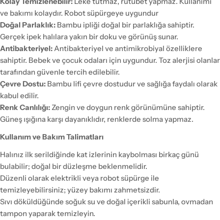
Kolay Temizlenebilir:
Leke tutmaz, rutubet yapmaz. Kullanımı
ve bakımı kolaydır. Robot süpürgeye uygundur
Doğal Parlaklık:
Bambu ipliği doğal bir parlaklığa sahiptir.
Gerçek ipek halılara yakın bir doku ve görünüş sunar.
Antibakteriyel:
Antibakteriyel ve antimikrobiyal özelliklere
sahiptir. Bebek ve çocuk odaları için uygundur. Toz alerjisi olanlar
tarafından güvenle tercih edilebilir.
Çevre Dostu:
Bambu lifi çevre dostudur ve sağlığa faydalı olarak
kabul edilir.
Renk Canlılığı:
Zengin ve doygun renk görünümüne sahiptir.
Güneş ışığına karşı dayanıklıdır, renklerde solma yapmaz.
Kullanım ve Bakım Talimatları
Halınız ilk serildiğinde kat izlerinin kaybolması birkaç günü
bulabilir; doğal bir düzleşme beklenmelidir.
Düzenli olarak elektrikli veya robot süpürge ile
temizleyebilirsiniz; yüzey bakımı zahmetsizdir.
Sıvı döküldüğünde soğuk su ve doğal içerikli sabunla, ovmadan
tampon yaparak temizleyin.