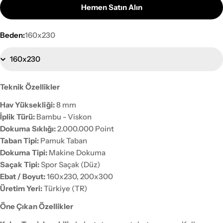
Hemen Satın Alın
Beden:
160x230
Teknik Özellikler
Hav Yüksekliği:
8 mm
İplik Türü:
Bambu - Viskon
Dokuma Sıklığı:
2.000.000 Point
Taban Tipi:
Pamuk Taban
Dokuma Tipi:
Makine Dokuma
Saçak Tipi:
Spor Saçak (Düz)
Ebat / Boyut:
160x230, 200x300
Üretim Yeri:
Türkiye (TR)
Öne Çıkan Özellikler