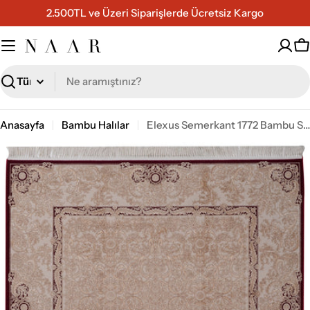
İçeriğe
2.500TL ve Üzeri Siparişlerde Ücretsiz Kargo
geç
S
Ara
Anasayfa
Bambu Halılar
Elexus Semerkant 1772 Bambu Salon Halısı