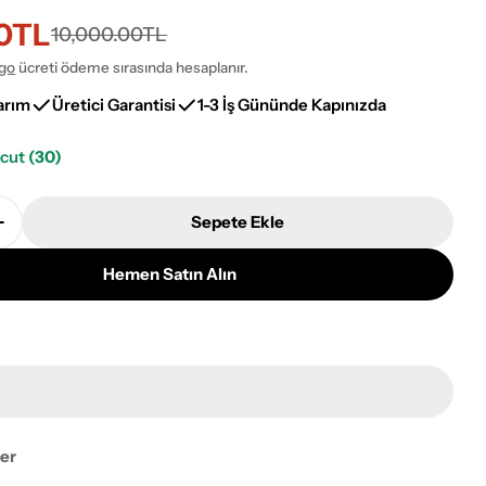
00TL
i
10,000.00TL
go
ücreti ödeme sırasında hesaplanır.
arım
Üretici Garantisi
1-3 İş Gününde Kapınızda
vcut
(30)
Sepete Ekle
erisi S818A Lüks Modal Seccade - Mavi, Bordo Adetin
Kumkapı Serisi S818A Lüks Modal Seccade - Mavi, Bord
Hemen Satın Alın
ayı pencerede aç
ler