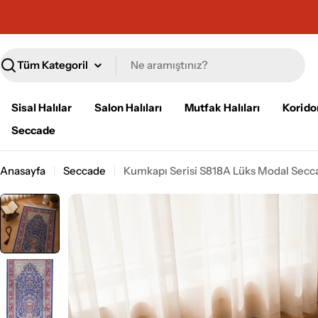
İçeriğe
geç
Ara
Sisal Halılar
Salon Halıları
Mutfak Halıları
Koridor
Seccade
Anasayfa
Seccade
Kumkapı Serisi S818A Lüks Modal Secc