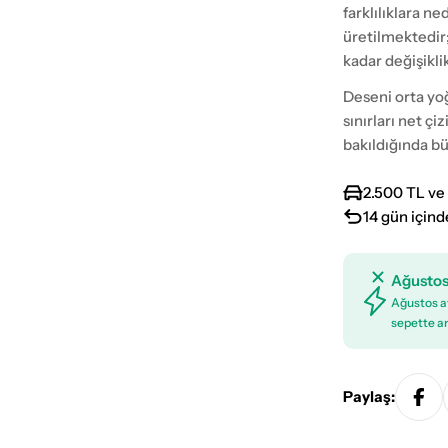
farklılıklara n
üretilmektedir
kadar değişikli
Deseni orta yo
sınırları net ç
bakıldığında b
2.500 TL ve 
14 gün içind
Ağustos
Ağustos ay
sepette an
Paylaş: