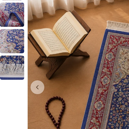
0 numaralı medyayı pencerede aç