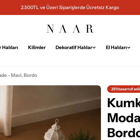
2.500TL ve Üzeri Siparişlerde Ücretsiz Kargo
 Halıları
Kilimler
Dekoratif Halılar
El Halıları
ade - Mavi, Bordo
25%
tasarruf edi
Kumka
Modal
Bord