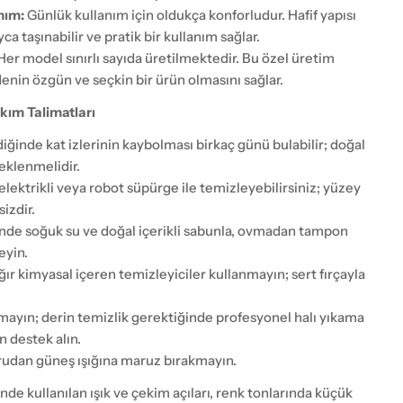
nım:
Günlük kullanım için oldukça konforludur. Hafif yapısı
ca taşınabilir ve pratik bir kullanım sağlar.
Her model sınırlı sayıda üretilmektedir. Bu özel üretim
denin özgün ve seçkin bir ürün olmasını sağlar.
kım Talimatları
ildiğinde kat izlerinin kaybolması birkaç günü bulabilir; doğal
eklenmelidir.
elektrikli veya robot süpürge ile temizleyebilirsiniz; yüzey
izdir.
nde soğuk su ve doğal içerikli sabunla, ovmadan tampon
eyin.
ğır kimyasal içeren temizleyiciler kullanmayın; sert fırçayla
ayın; derin temizlik gerektiğinde profesyonel halı yıkama
 destek alın.
udan güneş ışığına maruz bırakmayın.
nde kullanılan ışık ve çekim açıları, renk tonlarında küçük