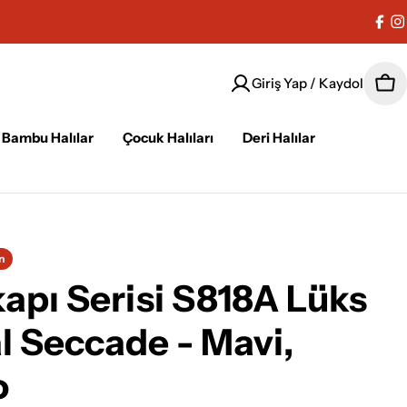
Fac
I
Giriş Yap / Kaydol
Sep
Bambu Halılar
Çocuk Halıları
Deri Halılar
n
pı Serisi S818A Lüks
 Seccade - Mavi,
o