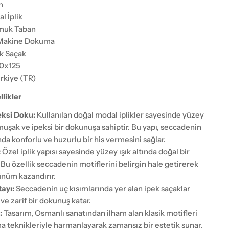
m
l İplik
uk Taban
akine Dokuma
k Saçak
0x125
rkiye (TR)
likler
ksi Doku:
Kullanılan doğal modal iplikler sayesinde yüzey
uşak ve ipeksi bir dokunuşa sahiptir. Bu yapı, seccadenin
nda konforlu ve huzurlu bir his vermesini sağlar.
:
Özel iplik yapısı sayesinde yüzey ışık altında doğal bir
. Bu özellik seccadenin motiflerini belirgin hale getirerek
ünüm kazandırır.
ayı:
Seccadenin uç kısımlarında yer alan ipek saçaklar
 ve zarif bir dokunuş katar.
:
Tasarım, Osmanlı sanatından ilham alan klasik motifleri
teknikleriyle harmanlayarak zamansız bir estetik sunar.