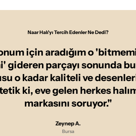
Naar Halı'yı Tercih Edenler Ne Dedi?
onum için aradığım o 'bitmemi
ni' gideren parçayı sonunda b
u o kadar kaliteli ve desenler
tetik ki, eve gelen herkes halı
markasını soruyor."
Zeynep A.
Bursa