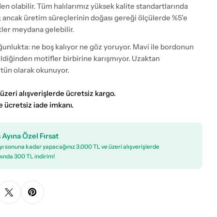
eden olabilir. Tüm halılarımız yüksek kalite standartlarında
; ancak üretim süreçlerinin doğası gereği ölçülerde %5'e
kler meydana gelebilir.
ğunlukta: ne boş kalıyor ne göz yoruyor. Mavi ile bordonun
izildiğinden motifler birbirine karışmıyor. Uzaktan
ütün olarak okunuyor.
üzeri alışverişlerde ücretsiz kargo.
e ücretsiz iade imkanı.
 Ayına Özel Fırsat
ı sonuna kadar yapacağınız 3.000 TL ve üzeri alışverişlerde
ında 300 TL indirim!