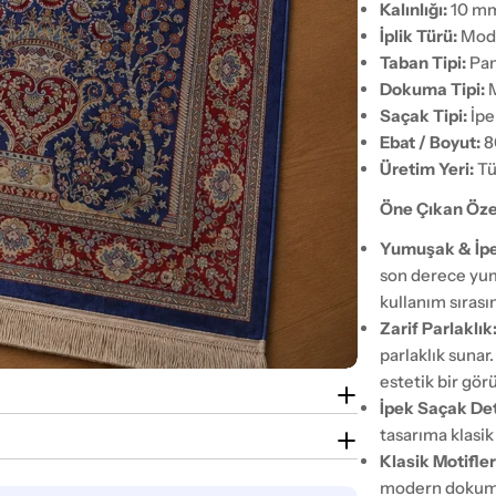
Kalınlığı:
10 m
İplik Türü:
Moda
Taban Tipi:
Pam
Dokuma Tipi:
M
Saçak Tipi:
İpe
Ebat / Boyut:
8
Üretim Yeri:
Tü
Öne Çıkan Özel
Yumuşak & İpe
son derece yum
kullanım sırası
Zarif Parlaklık
parlaklık sunar
estetik bir gör
İpek Saçak Det
tasarıma klasik
Klasik Motifler
modern dokuma 