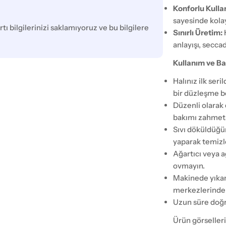
Konforlu Kulla
sayesinde kolay
tı bilgilerinizi saklamıyoruz ve bu bilgilere
Sınırlı Üretim:
anlayışı, secca
Kullanım ve Ba
Halınız ilk ser
bir düzleşme b
Düzenli olarak 
bakımı zahmets
Sıvı döküldüğü
yaparak temizl
Ağartıcı veya a
ovmayın.
Makinede yıkam
merkezlerinden
Uzun süre doğr
Ürün görselleri