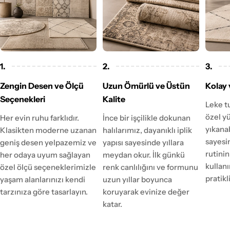
1.
2.
3.
Zengin Desen ve Ölçü
Uzun Ömürlü ve Üstün
Kolay 
Seçenekleri
Kalite
Leke t
özel y
Her evin ruhu farklıdır.
İnce bir işçilikle dokunan
yıkanab
Klasikten moderne uzanan
halılarımız, dayanıklı iplik
sayesi
geniş desen yelpazemiz ve
yapısı sayesinde yıllara
rutinin
her odaya uyum sağlayan
meydan okur. İlk günkü
kulla
özel ölçü seçeneklerimizle
renk canlılığını ve formunu
pratikl
yaşam alanlarınızı kendi
uzun yıllar boyunca
tarzınıza göre tasarlayın.
koruyarak evinize değer
katar.