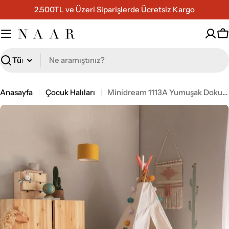
İçeriğe
2.500TL ve Üzeri Siparişlerde Ücretsiz Kargo
geç
S
Ara
Anasayfa
Çocuk Halıları
Minidream 1113A Yumuşak Dokulu Çocuk Halısı