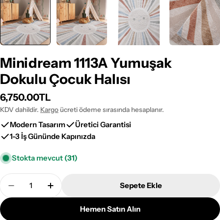
Minidream 1113A Yumuşak
Dokulu Çocuk Halısı
Normal
6,750.00TL
fiyat
KDV dahildir.
Kargo
ücreti ödeme sırasında hesaplanır.
Modern Tasarım
Üretici Garantisi
1-3 İş Gününde Kapınızda
Stokta mevcut
(31)
Adet
Sepete Ekle
Minidream 1113A Yumuşak Dokulu Çocuk Halısı Ade
Minidream 1113A Yumuşak Dokulu Çocuk Ha
Hemen Satın Alın