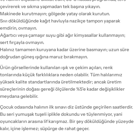
çevirerek ve sıkma yapmadan tek başına yıkayın.
Makinede kurutmayın; gölgede yatay olarak kurutun.
Sıvı döküldüğünde kağıt havluyla nazikçe tampon yaparak
emdirin, ovmayın.
Ağartıcı veya çamaşır suyu gibi ağır kimyasallar kullanmayın;
sert fırçayla ovmayın.
Halınız tamamen kuruyana kadar üzerine basmayın; uzun süre
doğrudan güneş ışığına maruz bırakmayın.
Ürün görsellerinde kullanılan ışık ve çekim açıları, renk
tonlarında küçük farklılıklara neden olabilir. Tüm halılarımız
yüksek kalite standartlarında üretilmektedir; ancak üretim
süreçlerinin doğası gereği ölçülerde %5'e kadar değişiklikler
meydana gelebilir.
Çocuk odasında halının ilk sınavı diz üstünde geçirilen saatlerdir.
Bu seri yumuşak tuşeli iplikle dokundu ve tüylenmiyor, yani
oyuncakların arasına lif karışmaz. Bir şey döküldüğünde yüzeyde
kalır, içine işlemez; süpürge de rahat geçer.