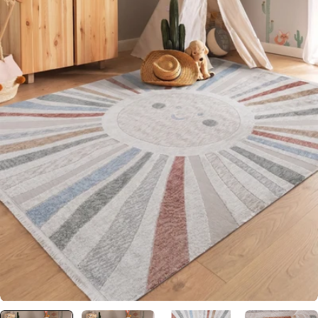
0 numaralı medyayı pencerede aç