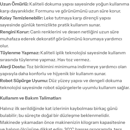
Uzun Ömürlü:
Kaliteli dokuma yapısı sayesinde yoğun kullanıma
karşı dayanıklıdır. Formunu ve görünümünü uzun süre korur.
Kolay Temizlenebilir:
Leke tutmaya karşı dirençli yapısı
sayesinde günlük temizlikte pratik kullanım sunar.
Rengini Korur:
Canlı renklerini ve desen netliğini uzun süre
muhafaza ederek dekoratif görünümünü korumaya yardımcı
olur.
Tüylenme Yapmaz:
Kaliteli iplik teknolojisi sayesinde kullanım
sırasında tüylenme yapmaz. Hav toz vermez.
Alerji Dostu:
Toz birikimini minimuma indirmeye yardımcı olan
yapısıyla daha konforlu ve hijyenik bir kullanım sunar.
Robot Süpürge Uyumu:
Düz yüzey yapısı ve dengeli dokuma
teknolojisi sayesinde robot süpürgelerle uyumlu kullanım sağlar.
Kullanım ve Bakım Talimatları
Halınız ilk serildiğinde kat izlerinin kaybolması birkaç günü
bulabilir; bu süreçte doğal bir düzleşme beklenmelidir.
Makinede yıkamadan önce makinenizin kilogram kapasitesine
ve halının ölçüsüne dikkat edin; 30°C hassas programda, ters