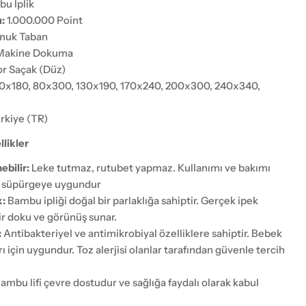
u İplik
:
1.000.000 Point
uk Taban
akine Dokuma
r Saçak (Düz)
0x180, 80x300, 130x190, 170x240, 200x300, 240x340,
rkiye (TR)
likler
ebilir:
Leke tutmaz, rutubet yapmaz. Kullanımı ve bakımı
t süpürgeye uygundur
k:
Bambu ipliği doğal bir parlaklığa sahiptir. Gerçek ipek
bir doku ve görünüş sunar.
:
Antibakteriyel ve antimikrobiyal özelliklere sahiptir. Bebek
ı için uygundur. Toz alerjisi olanlar tarafından güvenle tercih
ambu lifi çevre dostudur ve sağlığa faydalı olarak kabul