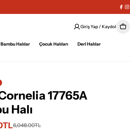
Fac
I
Giriş Yap / Kaydol
Sep
Bambu Halılar
Çocuk Halıları
Deri Halılar
Cornelia 17765A
u Halı
00TL
i
6,048.00TL