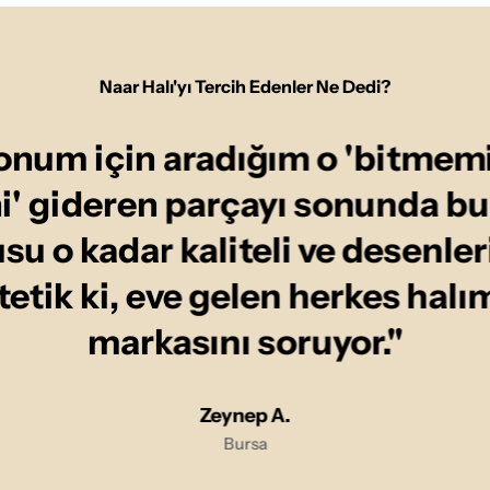
Naar Halı'yı Tercih Edenler Ne Dedi?
onum için aradığım o 'bitmemi
ni' gideren parçayı sonunda b
u o kadar kaliteli ve desenler
tetik ki, eve gelen herkes halı
markasını soruyor."
Zeynep A.
Bursa