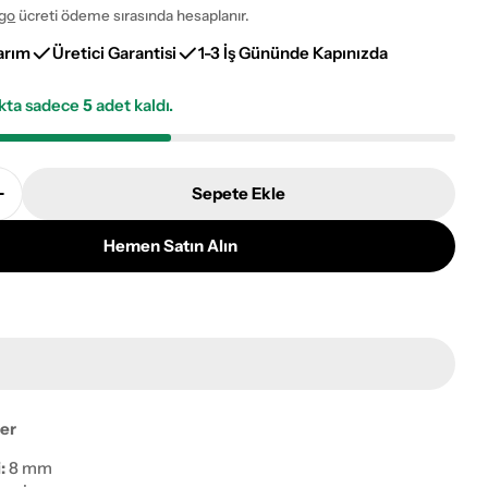
go
ücreti ödeme sırasında hesaplanır.
arım
Üretici Garantisi
1-3 İş Gününde Kapınızda
okta sadece
5
adet kaldı.
Sepete Ekle
elia 17765A Bambu Halı Adetini Azalt
Naar Cornelia 17765A Bambu Halı Adetini Artır
Hemen Satın Alın
ayı pencerede aç
ler
:
8 mm