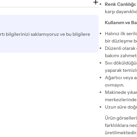
Renk Canlılığı:
karşı dayanıklı
Kullanım ve Ba
Halınız ilk ser
tı bilgilerinizi saklamıyoruz ve bu bilgilere
bir düzleşme b
Düzenli olarak 
bakımı zahmets
Sıvı döküldüğü
yaparak temizl
Ağartıcı veya a
ovmayın.
Makinede yıkam
merkezlerinden
Uzun süre doğr
Ürün görselleri
farklılıklara n
üretilmektedir