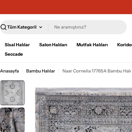
İçeriğe
geç
Ara
Sisal Halılar
Salon Halıları
Mutfak Halıları
Koridor
Seccade
Anasayfa
Bambu Halılar
Naar Cornelia 17765A Bambu Halı