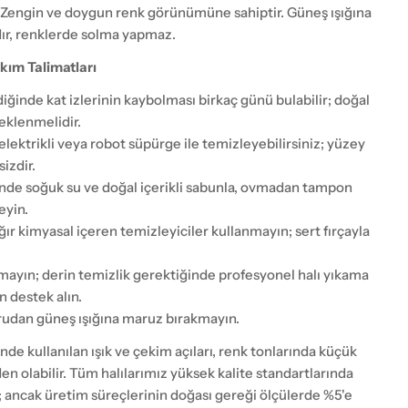
Zengin ve doygun renk görünümüne sahiptir. Güneş ışığına
dır, renklerde solma yapmaz.
kım Talimatları
ildiğinde kat izlerinin kaybolması birkaç günü bulabilir; doğal
eklenmelidir.
elektrikli veya robot süpürge ile temizleyebilirsiniz; yüzey
izdir.
nde soğuk su ve doğal içerikli sabunla, ovmadan tampon
eyin.
ğır kimyasal içeren temizleyiciler kullanmayın; sert fırçayla
ayın; derin temizlik gerektiğinde profesyonel halı yıkama
 destek alın.
udan güneş ışığına maruz bırakmayın.
nde kullanılan ışık ve çekim açıları, renk tonlarında küçük
eden olabilir. Tüm halılarımız yüksek kalite standartlarında
; ancak üretim süreçlerinin doğası gereği ölçülerde %5'e