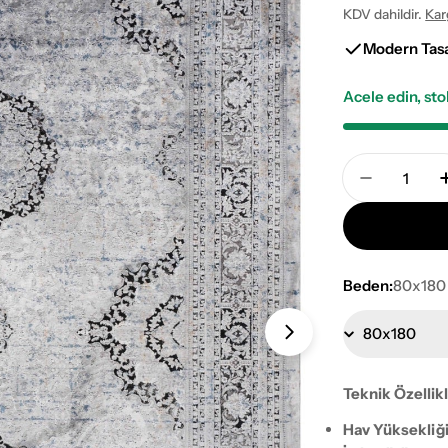
KDV dahildir.
Kar
fiyat
fiyat
Modern Tas
Acele edin, st
Adet
Naar Corn
Beden:
80x180
1 numaralı medy
Teknik Özellik
Hav Yüksekliği