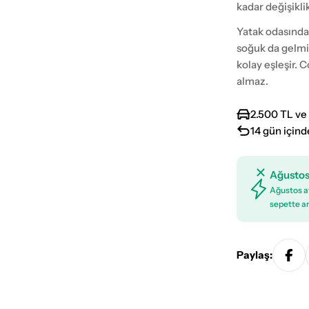
kadar değişikli
Yatak odasında
soğuk da gelmiy
kolay eşleşir. 
almaz.
2.500 TL ve 
14 gün içind
Ağustos
Ağustos ay
sepette an
Paylaş: