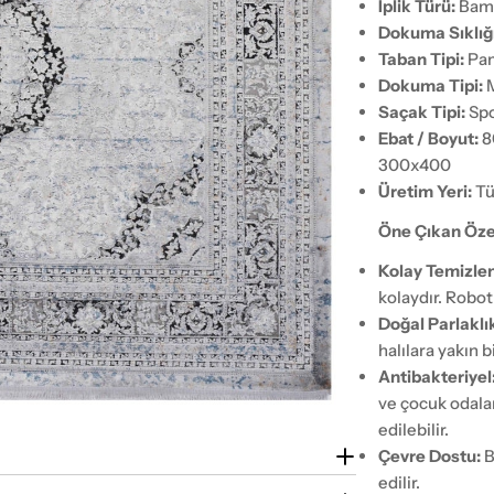
İplik Türü:
Bamb
Dokuma Sıklığı
Taban Tipi:
Pam
Dokuma Tipi:
M
Saçak Tipi:
Spo
Ebat / Boyut:
8
300x400
Üretim Yeri:
Tü
Öne Çıkan Özel
Kolay Temizlen
kolaydır. Robo
Doğal Parlaklı
halılara yakın 
Antibakteriyel
ve çocuk odalar
edilebilir.
Çevre Dostu:
B
edilir.