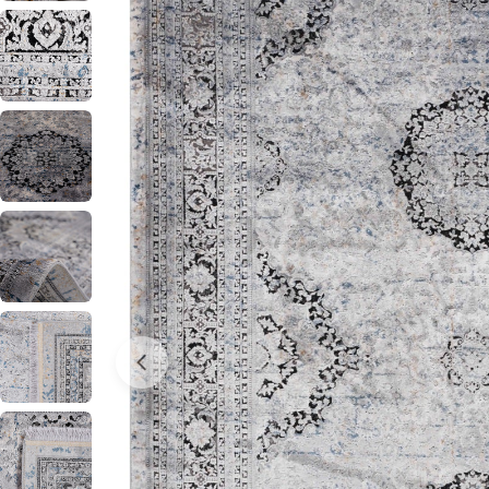
0 numaralı medyayı pencerede aç