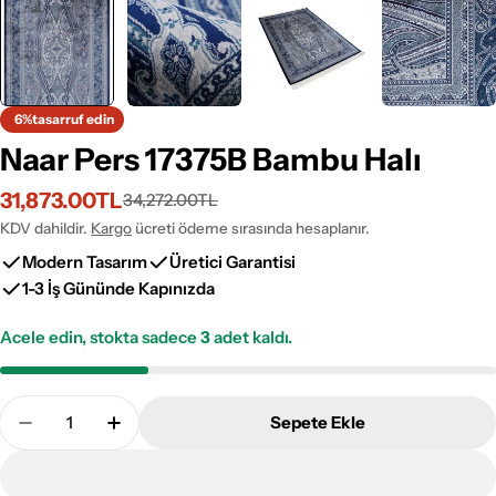
6%
tasarruf edin
Naar Pers 17375B Bambu Halı
31,873.00TL
34,272.00TL
İndirimli
Normal
fiyat
fiyat
KDV dahildir.
Kargo
ücreti ödeme sırasında hesaplanır.
Modern Tasarım
Üretici Garantisi
1-3 İş Gününde Kapınızda
Acele edin, stokta sadece
3
adet kaldı.
Adet
Sepete Ekle
Naar Pers 17375B Bambu Halı Adetini Azalt
Naar Pers 17375B Bambu Halı Adetini Artı