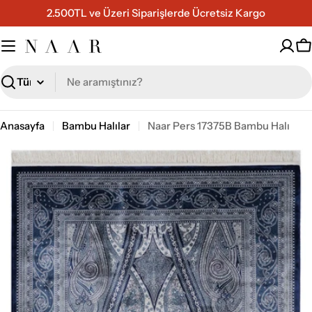
İçeriğe
2.500TL ve Üzeri Siparişlerde Ücretsiz Kargo
geç
S
Ara
Anasayfa
Bambu Halılar
Naar Pers 17375B Bambu Halı