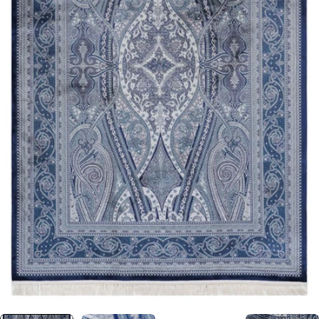
0 numaralı medyayı pencerede aç