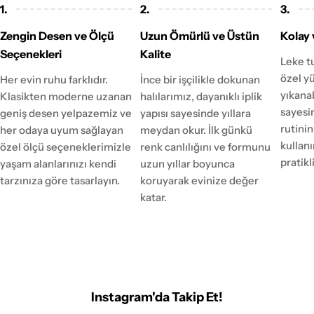
1.
2.
3.
Zengin Desen ve Ölçü
Uzun Ömürlü ve Üstün
Kolay 
Seçenekleri
Kalite
Leke t
özel y
Her evin ruhu farklıdır.
İnce bir işçilikle dokunan
yıkanab
Klasikten moderne uzanan
halılarımız, dayanıklı iplik
sayesi
geniş desen yelpazemiz ve
yapısı sayesinde yıllara
rutinin
her odaya uyum sağlayan
meydan okur. İlk günkü
kulla
özel ölçü seçeneklerimizle
renk canlılığını ve formunu
pratikl
yaşam alanlarınızı kendi
uzun yıllar boyunca
tarzınıza göre tasarlayın.
koruyarak evinize değer
katar.
Instagram'da Takip Et!