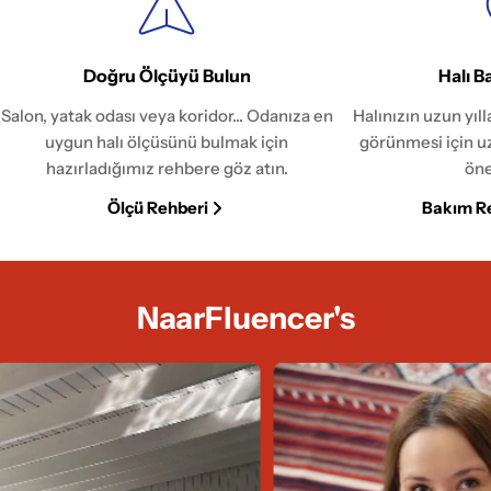
Doğru Ölçüyü Bulun
Halı B
Salon, yatak odası veya koridor... Odanıza en
Halınızın uzun yıl
uygun halı ölçüsünü bulmak için
görünmesi için u
hazırladığımız rehbere göz atın.
öne
Ölçü Rehberi
Bakım R
NaarFluencer's