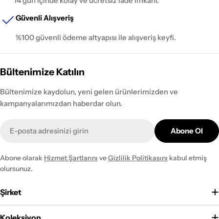
14 gün içinde kolay ve ücretsiz iade imkanı.
Güvenli Alışveriş
%100 güvenli ödeme altyapısı ile alışveriş keyfi.
Bültenimize Katılın
Bültenimize kaydolun, yeni gelen ürünlerimizden ve
kampanyalarımızdan haberdar olun.
E-
Abone Ol
posta
Abone olarak
Hizmet Şartlarını
ve
Gizlilik Politikasını
kabul etmiş
olursunuz.
Şirket
Koleksiyon