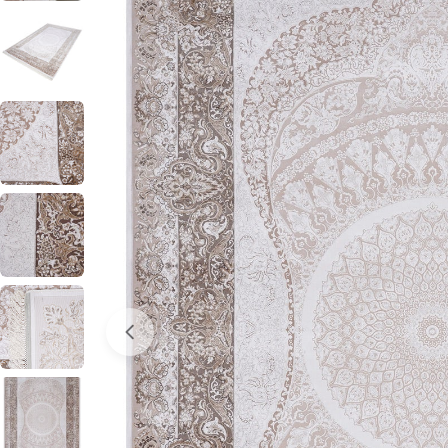
0 numaralı medyayı pencerede aç