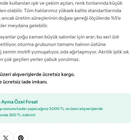
nde kullanılan ışık ve çekim açıları, renk tonlarında küçük
eden olabilir. Tüm halılarımız yüksek kalite standartlarında
; ancak üretim süreçlerinin doğası gereği ölçülerde %5'e
kler meydana gelebilir.
ayanlar çoğu zaman büyük salonlar için arar; bu seri üst
retiliyor, oturma grubunun tamamı halının üstüne
ej zemin motifi yumuşatıyor, oda ağırlaşmıyor. Akrilik iplik sık
 çok geçilen yerler çabuk yorulmaz.
üzeri alışverişlerde ücretsiz kargo.
e ücretsiz iade imkanı.
 Ayına Özel Fırsat
ı sonuna kadar yapacağınız 3.000 TL ve üzeri alışverişlerde
ında 300 TL indirim!