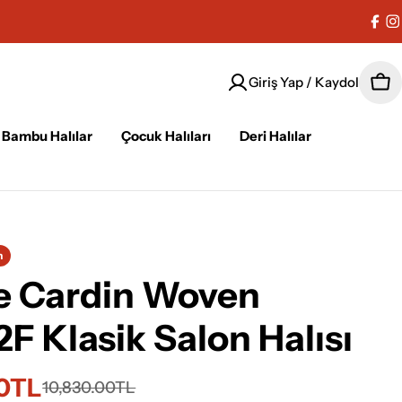
Fac
I
Giriş Yap / Kaydol
Sep
Bambu Halılar
Çocuk Halıları
Deri Halılar
n
e Cardin Woven
 Klasik Salon Halısı
90TL
i
10,830.00TL