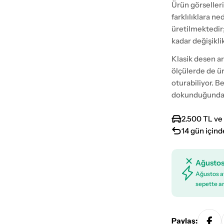
Ürün görselleri
farklılıklara n
üretilmektedir
kadar değişikli
Klasik desen ar
ölçülerde de ü
oturabiliyor. B
dokunduğundan
2.500 TL ve 
14 gün içind
Ağustos
Ağustos ay
sepette an
Paylaş: