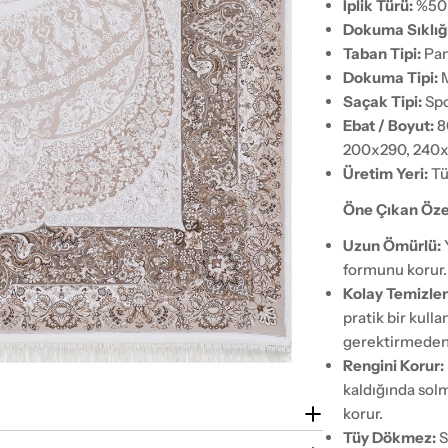
İplik Türü:
%50 
Dokuma Sıklığı
Taban Tipi:
Pam
Dokuma Tipi:
M
Saçak Tipi:
Spo
Ebat / Boyut:
8
200x290, 240
Üretim Yeri:
Tü
Öne Çıkan Özel
Uzun Ömürlü:
formunu korur.
Kolay Temizlen
pratik bir kull
gerektirmeden y
Rengini Korur:
kaldığında solm
korur.
Tüy Dökmez:
S