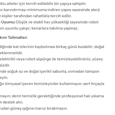
u aileler için tercih edilebilir bir yapıya sahiptir.
z barındırmayı minimuma indiren yapısı sayesinde alerji
 kişiler tarafından rahatlıkla tercih edilir.
e Uyumu:
Düşük ve stabil hav yüksekliği sayesinde robot
am uyumlu çalışır; kenarlara takılma yapmaz.
kım Talimatları
ildiğinde kat izlerinin kaybolması birkaç günü bulabilir; doğal
eklenmelidir.
elektrikli veya robot süpürge ile temizleyebilirsiniz; yüzey
izdir.
nde soğuk su ve doğal içerikli sabunla, ovmadan tampon
eyin.
ğır kimyasal içeren temizleyiciler kullanmayın; sert fırçayla
ayın; derin temizlik gerektiğinde profesyonel halı yıkama
 destek alın.
udan güneş ışığına maruz bırakmayın.