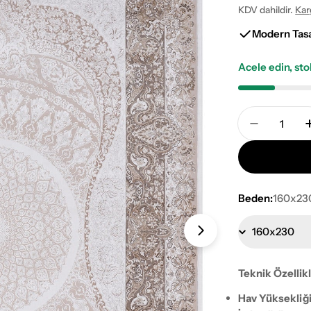
KDV dahildir.
Kar
fiyat
fiyat
Modern Tas
Acele edin, st
Adet
Pierre Ca
Beden:
160x23
1 numaralı medy
Teknik Özellik
Hav Yüksekliği