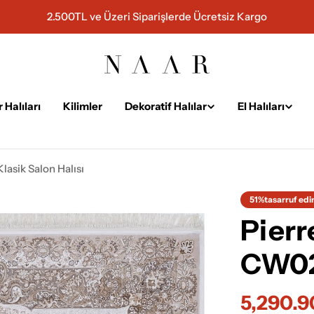
2.500TL ve Üzeri Siparişlerde Ücretsiz Kargo
 Halıları
Kilimler
Dekoratif Halılar
El Halıları
asik Salon Halısı
51%
tasarruf edi
Pierr
CW02F
5,290.
İndiriml
Normal