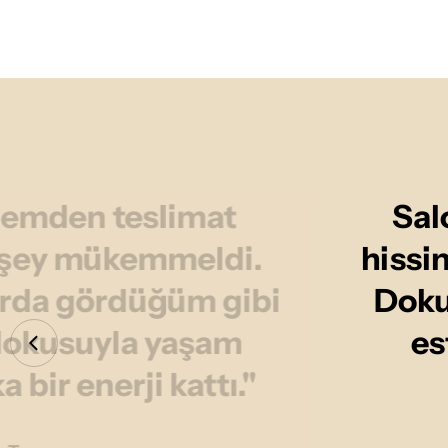
memden teslimat
Sal
r şey mükemmeldi.
hissi
arda gördüğüm gibi
Dokus
e dokusuyla yaşam
es
bir enerji kattı."