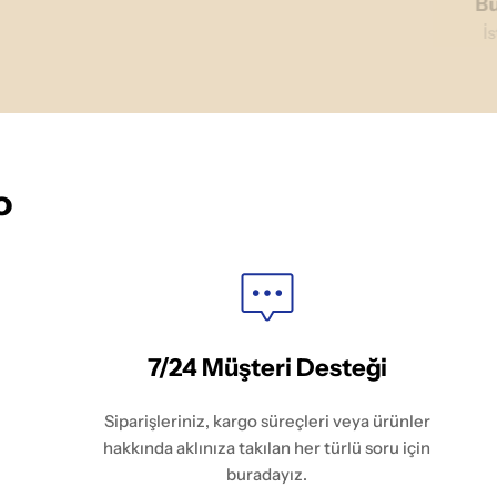
Bu
İ
o
7/24 Müşteri Desteği
Siparişleriniz, kargo süreçleri veya ürünler
hakkında aklınıza takılan her türlü soru için
buradayız.