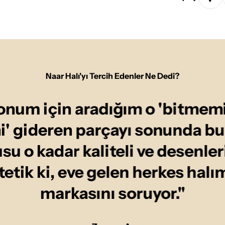
Naar Halı'yı Tercih Edenler Ne Dedi?
onum için aradığım o 'bitmemi
ni' gideren parçayı sonunda b
u o kadar kaliteli ve desenler
tetik ki, eve gelen herkes halı
markasını soruyor."