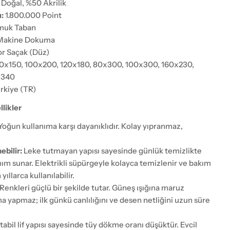
Doğal, %50 Akrilik
:
1.800.000 Point
uk Taban
akine Dokuma
r Saçak (Düz)
0x150, 100x200, 120x180, 80x300, 100x300, 160x230,
x340
rkiye (TR)
likler
Yoğun kullanıma karşı dayanıklıdır. Kolay yıpranmaz,
ebilir:
Leke tutmayan yapısı sayesinde günlük temizlikte
anım sunar. Elektrikli süpürgeyle kolayca temizlenir ve bakım
ıllarca kullanılabilir.
Renkleri güçlü bir şekilde tutar. Güneş ışığına maruz
a yapmaz; ilk günkü canlılığını ve desen netliğini uzun süre
tabil lif yapısı sayesinde tüy dökme oranı düşüktür. Evcil