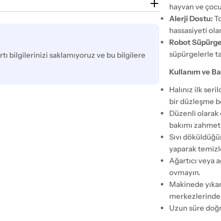
hayvan ve çocukl
Alerji Dostu:
To
hassasiyeti olan
Robot Süpürg
süpürgelerle t
tı bilgilerinizi saklamıyoruz ve bu bilgilere
Kullanım ve Ba
Halınız ilk ser
bir düzleşme b
Düzenli olarak 
bakımı zahmets
Sıvı döküldüğü
yaparak temizl
Ağartıcı veya a
ovmayın.
Makinede yıkam
merkezlerinden
Uzun süre doğr