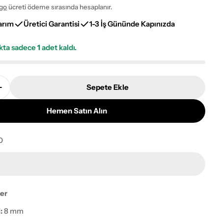
go
ücreti ödeme sırasında hesaplanır.
arım
Üretici Garantisi
1-3 İş Gününde Kapınızda
okta sadece
1
adet kaldı.
Sepete Ekle
rdin Woven CW02F Klasik Salon Halısı Adetini Azalt
Pierre Cardin Woven CW02F Klasik Salon Halısı Adetin
Hemen Satın Alın
0
ayı pencerede aç
ler
:
8 mm