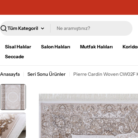
İçeriğe
geç
Ara
Sisal Halılar
Salon Halıları
Mutfak Halıları
Koridor
Seccade
Anasayfa
Seri Sonu Ürünler
Pierre Cardin Woven CW02F Kl