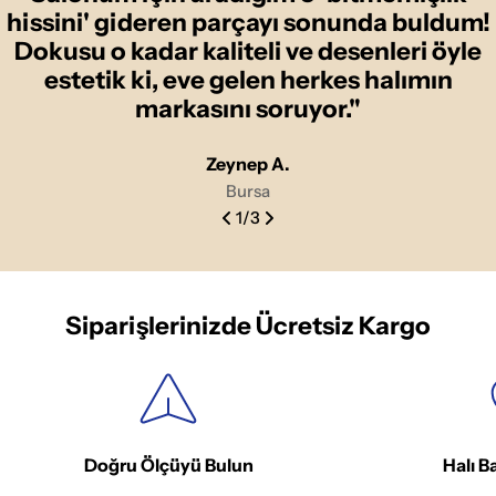
hissini' gideren parçayı sonunda buldum!
Dokusu o kadar kaliteli ve desenleri öyle
estetik ki, eve gelen herkes halımın
markasını soruyor."
Zeynep A.
Bursa
1
/
3
Siparişlerinizde Ücretsiz Kargo
Doğru Ölçüyü Bulun
Halı B