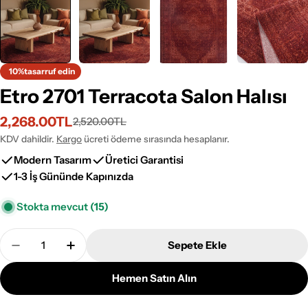
10%
tasarruf edin
Etro 2701 Terracota Salon Halısı
2,268.00TL
2,520.00TL
İndirimli
Normal
fiyat
fiyat
KDV dahildir.
Kargo
ücreti ödeme sırasında hesaplanır.
Modern Tasarım
Üretici Garantisi
1-3 İş Gününde Kapınızda
Stokta mevcut
(15)
Adet
Sepete Ekle
Etro 2701 Terracota Salon Halısı Adetini Azalt
Etro 2701 Terracota Salon Halısı Adetini A
Hemen Satın Alın