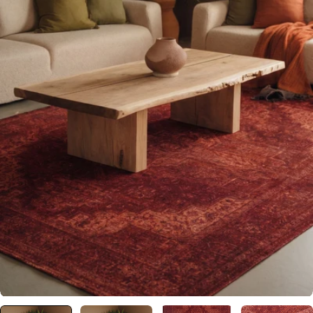
0 numaralı medyayı pencerede aç