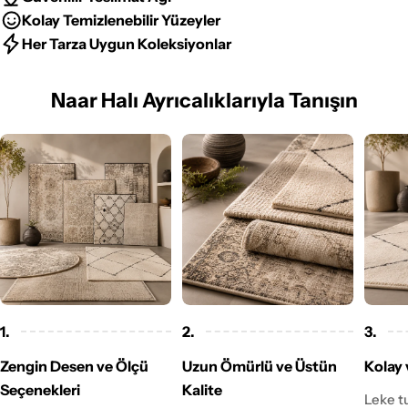
Kolay Temizlenebilir Yüzeyler
Her Tarza Uygun Koleksiyonlar
Naar Halı Ayrıcalıklarıyla Tanışın
1.
2.
3.
Zengin Desen ve Ölçü
Uzun Ömürlü ve Üstün
Kolay 
Seçenekleri
Kalite
Leke t