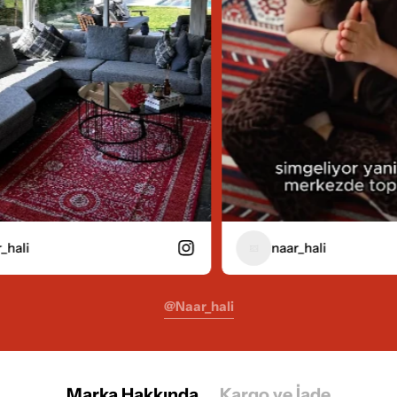
naar_hali
@naar_hali
Marka Hakkında
Kargo ve İade