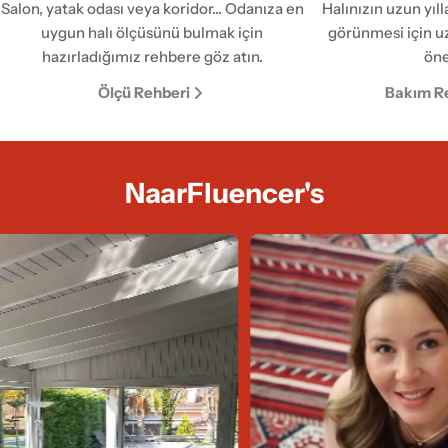
Salon, yatak odası veya koridor... Odanıza en
Halınızın uzun yıl
uygun halı ölçüsünü bulmak için
görünmesi için u
hazırladığımız rehbere göz atın.
öne
Ölçü Rehberi
Bakım R
NaarFluencer's