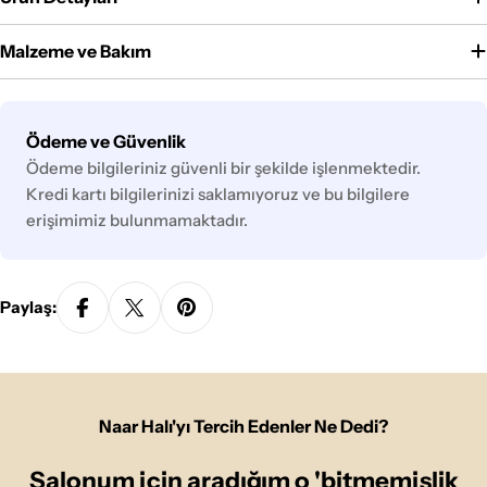
Malzeme ve Bakım
Ödeme
Ödeme ve Güvenlik
yöntemleri
Ödeme bilgileriniz güvenli bir şekilde işlenmektedir.
Kredi kartı bilgilerinizi saklamıyoruz ve bu bilgilere
erişimimiz bulunmamaktadır.
Paylaş:
Naar Halı'yı Tercih Edenler Ne Dedi?
Salonum için aradığım o 'bitmemişlik