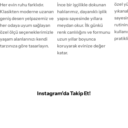
özel y
Her evin ruhu farklıdır.
İnce bir işçilikle dokunan
yıkanab
Klasikten moderne uzanan
halılarımız, dayanıklı iplik
sayesi
geniş desen yelpazemiz ve
yapısı sayesinde yıllara
rutinin
her odaya uyum sağlayan
meydan okur. İlk günkü
kulla
özel ölçü seçeneklerimizle
renk canlılığını ve formunu
pratikl
yaşam alanlarınızı kendi
uzun yıllar boyunca
tarzınıza göre tasarlayın.
koruyarak evinize değer
katar.
Instagram'da Takip Et!