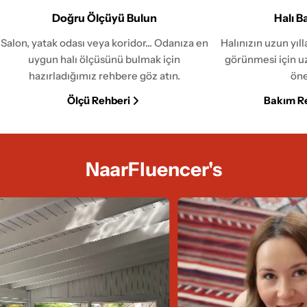
Doğru Ölçüyü Bulun
Halı B
Salon, yatak odası veya koridor... Odanıza en
Halınızın uzun yıl
uygun halı ölçüsünü bulmak için
görünmesi için u
hazırladığımız rehbere göz atın.
öne
Ölçü Rehberi
Bakım R
NaarFluencer's