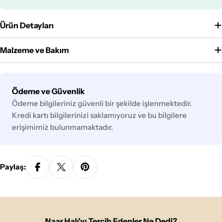
Ürün Detayları
Malzeme ve Bakım
Ödeme
Ödeme ve Güvenlik
yöntemleri
Ödeme bilgileriniz güvenli bir şekilde işlenmektedir.
Kredi kartı bilgilerinizi saklamıyoruz ve bu bilgilere
erişimimiz bulunmamaktadır.
Paylaş:
Naar Halı'yı Tercih Edenler Ne Dedi?