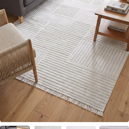
0 numaralı medyayı pencerede aç