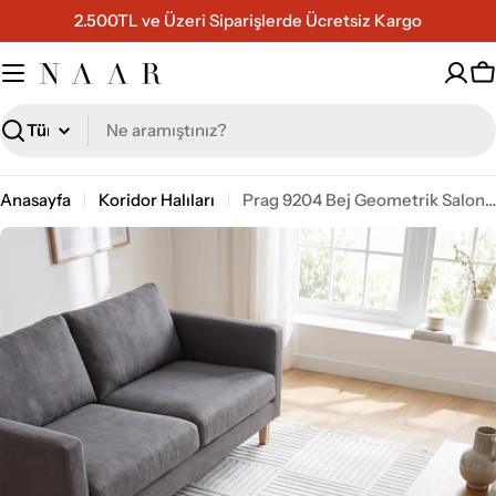
İçeriğe
2.500TL ve Üzeri Siparişlerde Ücretsiz Kargo
geç
S
Ara
Anasayfa
Koridor Halıları
Prag 9204 Bej Geometrik Salon Halısı