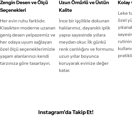
Zengin Desen ve Ölçü
Uzun Ömürlü ve Üstün
Kolay 
Seçenekleri
Kalite
Leke t
özel y
Her evin ruhu farklıdır.
İnce bir işçilikle dokunan
yıkanab
Klasikten moderne uzanan
halılarımız, dayanıklı iplik
sayesi
geniş desen yelpazemiz ve
yapısı sayesinde yıllara
rutinin
her odaya uyum sağlayan
meydan okur. İlk günkü
kulla
özel ölçü seçeneklerimizle
renk canlılığını ve formunu
pratikl
yaşam alanlarınızı kendi
uzun yıllar boyunca
tarzınıza göre tasarlayın.
koruyarak evinize değer
katar.
Instagram'da Takip Et!