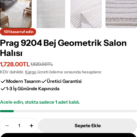
10%
tasarruf edin
Prag 9204 Bej Geometrik Salon
Halısı
1,728.00TL
1,920.00TL
İndirimli
Normal
fiyat
fiyat
KDV dahildir.
Kargo
ücreti ödeme sırasında hesaplanır.
Modern Tasarım
Üretici Garantisi
1-3 İş Gününde Kapınızda
Acele edin, stokta sadece
1
adet kaldı.
Adet
Sepete Ekle
Prag 9204 Bej Geometrik Salon Halısı Adetini Azalt
Prag 9204 Bej Geometrik Salon Halısı Adet