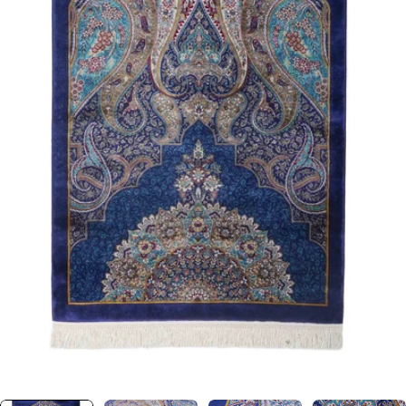
0 numaralı medyayı pencerede aç