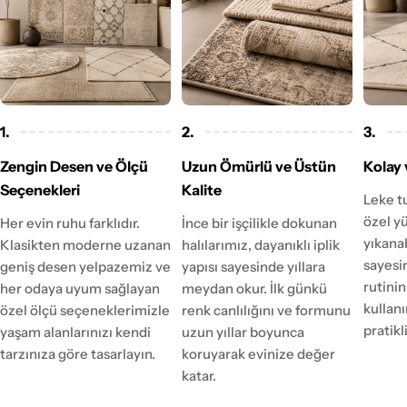
1.
2.
3.
Zengin Desen ve Ölçü
Uzun Ömürlü ve Üstün
Kolay 
Seçenekleri
Kalite
Leke t
özel y
Her evin ruhu farklıdır.
İnce bir işçilikle dokunan
yıkanab
Klasikten moderne uzanan
halılarımız, dayanıklı iplik
sayesi
geniş desen yelpazemiz ve
yapısı sayesinde yıllara
rutinin
her odaya uyum sağlayan
meydan okur. İlk günkü
kulla
özel ölçü seçeneklerimizle
renk canlılığını ve formunu
pratikl
yaşam alanlarınızı kendi
uzun yıllar boyunca
tarzınıza göre tasarlayın.
koruyarak evinize değer
katar.