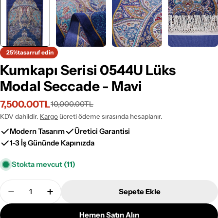
25%
tasarruf edin
Kumkapı Serisi 0544U Lüks
Modal Seccade - Mavi
7,500.00TL
10,000.00TL
İndirimli
Normal
fiyat
fiyat
KDV dahildir.
Kargo
ücreti ödeme sırasında hesaplanır.
Modern Tasarım
Üretici Garantisi
1-3 İş Gününde Kapınızda
Stokta mevcut
(11)
Adet
Sepete Ekle
Kumkapı Serisi 0544U Lüks Modal Seccade - Mavi A
Kumkapı Serisi 0544U Lüks Modal Seccade
Hemen Satın Alın