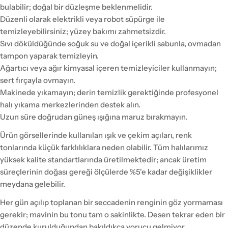
bulabilir; doğal bir düzleşme beklenmelidir.
Düzenli olarak elektrikli veya robot süpürge ile
temizleyebilirsiniz; yüzey bakımı zahmetsizdir.
Sıvı döküldüğünde soğuk su ve doğal içerikli sabunla, ovmadan
tampon yaparak temizleyin.
Ağartıcı veya ağır kimyasal içeren temizleyiciler kullanmayın;
sert fırçayla ovmayın.
Makinede yıkamayın; derin temizlik gerektiğinde profesyonel
halı yıkama merkezlerinden destek alın.
Uzun süre doğrudan güneş ışığına maruz bırakmayın.
Ürün görsellerinde kullanılan ışık ve çekim açıları, renk
tonlarında küçük farklılıklara neden olabilir. Tüm halılarımız
yüksek kalite standartlarında üretilmektedir; ancak üretim
süreçlerinin doğası gereği ölçülerde %5'e kadar değişiklikler
meydana gelebilir.
Her gün açılıp toplanan bir seccadenin renginin göz yormaması
gerekir; mavinin bu tonu tam o sakinlikte. Desen tekrar eden bir
düzende kurulduğundan bakıldıkça yorucu gelmiyor.