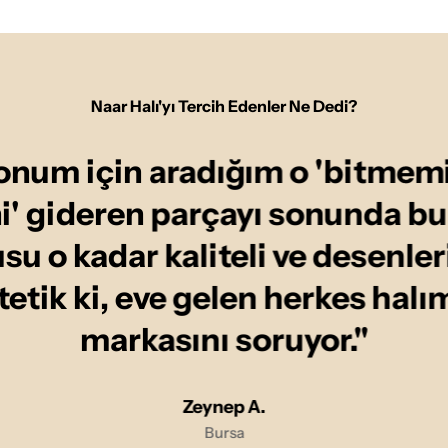
Naar Halı'yı Tercih Edenler Ne Dedi?
onum için aradığım o 'bitmemi
ni' gideren parçayı sonunda b
u o kadar kaliteli ve desenler
tetik ki, eve gelen herkes halı
markasını soruyor."
Zeynep A.
Bursa