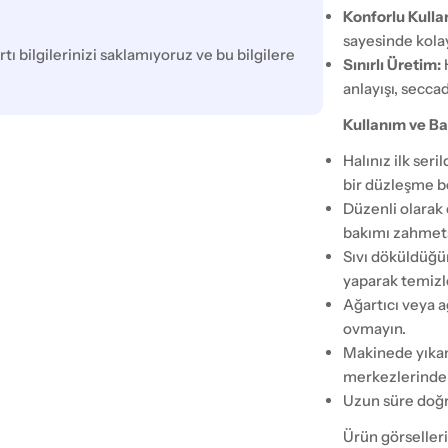
Konforlu Kulla
sayesinde kolay
tı bilgilerinizi saklamıyoruz ve bu bilgilere
Sınırlı Üretim:
anlayışı, secca
Kullanım ve Ba
Halınız ilk ser
bir düzleşme b
Düzenli olarak 
bakımı zahmets
Sıvı döküldüğü
yaparak temizl
Ağartıcı veya a
ovmayın.
Makinede yıkam
merkezlerinden
Uzun süre doğr
Ürün görselleri