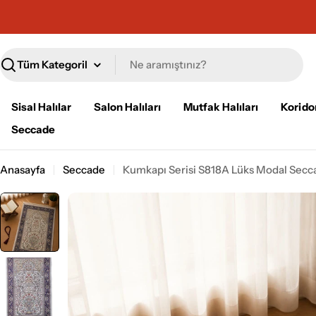
İçeriğe
geç
Ara
Sisal Halılar
Salon Halıları
Mutfak Halıları
Koridor
Seccade
Anasayfa
Seccade
Kumkapı Serisi S818A Lüks Modal Secc