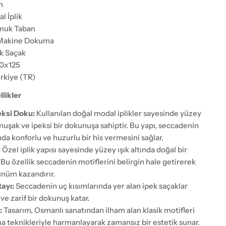
m
l İplik
uk Taban
akine Dokuma
k Saçak
0x125
rkiye (TR)
likler
ksi Doku:
Kullanılan doğal modal iplikler sayesinde yüzey
uşak ve ipeksi bir dokunuşa sahiptir. Bu yapı, seccadenin
nda konforlu ve huzurlu bir his vermesini sağlar.
:
Özel iplik yapısı sayesinde yüzey ışık altında doğal bir
. Bu özellik seccadenin motiflerini belirgin hale getirerek
ünüm kazandırır.
ayı:
Seccadenin uç kısımlarında yer alan ipek saçaklar
 ve zarif bir dokunuş katar.
:
Tasarım, Osmanlı sanatından ilham alan klasik motifleri
teknikleriyle harmanlayarak zamansız bir estetik sunar.