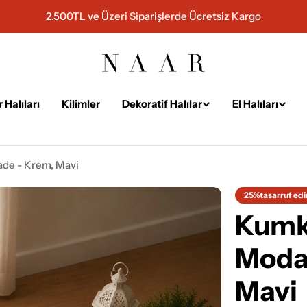
2.500TL ve Üzeri Siparişlerde Ücretsiz Kargo
 Halıları
Kilimler
Dekoratif Halılar
El Halıları
ade - Krem, Mavi
25%
tasarruf edi
Kumka
Moda
Mavi