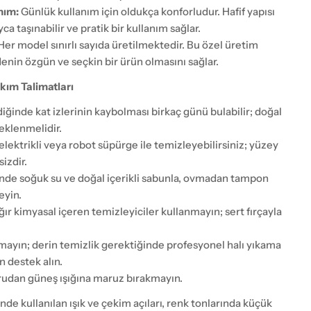
nım:
Günlük kullanım için oldukça konforludur. Hafif yapısı
ca taşınabilir ve pratik bir kullanım sağlar.
Her model sınırlı sayıda üretilmektedir. Bu özel üretim
denin özgün ve seçkin bir ürün olmasını sağlar.
kım Talimatları
ildiğinde kat izlerinin kaybolması birkaç günü bulabilir; doğal
eklenmelidir.
elektrikli veya robot süpürge ile temizleyebilirsiniz; yüzey
izdir.
nde soğuk su ve doğal içerikli sabunla, ovmadan tampon
eyin.
ğır kimyasal içeren temizleyiciler kullanmayın; sert fırçayla
ayın; derin temizlik gerektiğinde profesyonel halı yıkama
 destek alın.
udan güneş ışığına maruz bırakmayın.
nde kullanılan ışık ve çekim açıları, renk tonlarında küçük