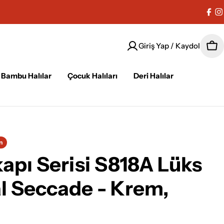
Fac
I
Giriş Yap / Kaydol
Sep
Bambu Halılar
Çocuk Halıları
Deri Halılar
n
pı Serisi S818A Lüks
l Seccade - Krem,