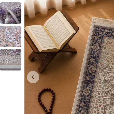
0 numaralı medyayı pencerede aç