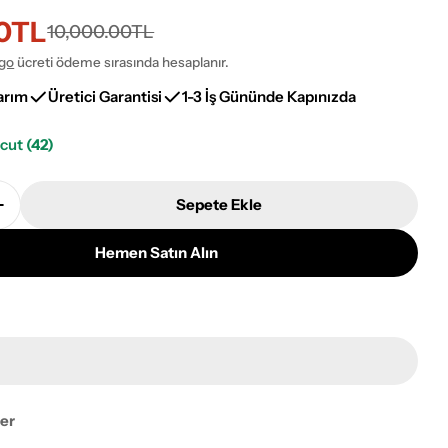
00TL
i
10,000.00TL
go
ücreti ödeme sırasında hesaplanır.
arım
Üretici Garantisi
1-3 İş Gününde Kapınızda
vcut
(42)
Sepete Ekle
erisi S818A Lüks Modal Seccade - Krem, Mavi Adetini
Kumkapı Serisi S818A Lüks Modal Seccade - Krem, Mav
Hemen Satın Alın
ayı pencerede aç
ler