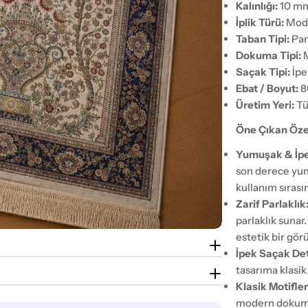
Kalınlığı:
10 m
İplik Türü:
Moda
Taban Tipi:
Pam
Dokuma Tipi:
M
Saçak Tipi:
İpe
Ebat / Boyut:
8
Üretim Yeri:
Tü
Öne Çıkan Özel
Yumuşak & İpe
son derece yum
kullanım sırası
Zarif Parlaklık
parlaklık sunar
estetik bir gör
İpek Saçak Det
tasarıma klasik
Klasik Motifler
modern dokuma 