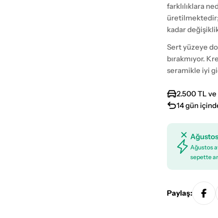
farklılıklara n
üretilmektedir
kadar değişikli
Sert yüzeye doğ
bırakmıyor. Kr
seramikle iyi gi
2.500 TL ve 
14 gün içind
Ağustos
Ağustos ay
sepette an
Paylaş: