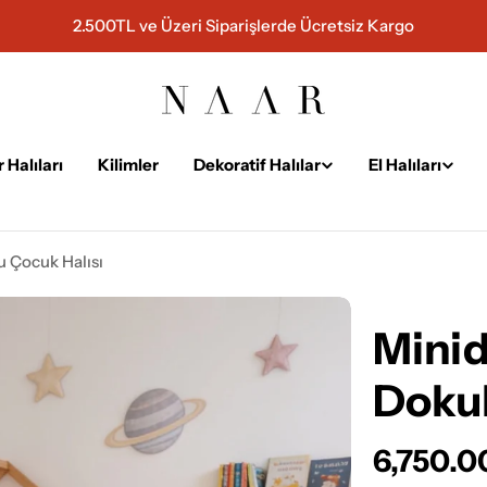
2.500TL ve Üzeri Siparişlerde Ücretsiz Kargo
 Halıları
Kilimler
Dekoratif Halılar
El Halıları
 Çocuk Halısı
Mini
Dokul
Normal
6,750.