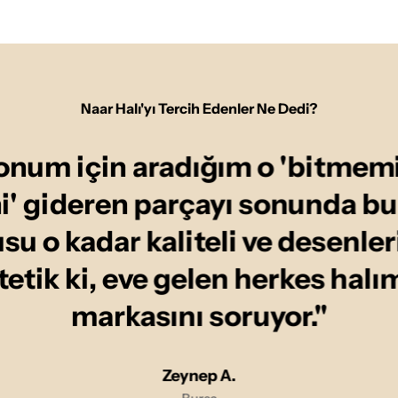
Naar Halı'yı Tercih Edenler Ne Dedi?
onum için aradığım o 'bitmemi
ni' gideren parçayı sonunda b
u o kadar kaliteli ve desenler
tetik ki, eve gelen herkes halı
markasını soruyor."
Zeynep A.