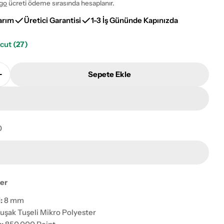
go
ücreti ödeme sırasında hesaplanır.
arım
Üretici Garantisi
1-3 İş Gününde Kapınızda
vcut
(27)
Sepete Ekle
 2198A Yumuşak Dokulu Çocuk Halısı Adetini Azalt
Minidream 2198A Yumuşak Dokulu Çocuk Halısı Adetin
0
ayı pencerede aç
ler
:
8 mm
şak Tuşeli Mikro Polyester