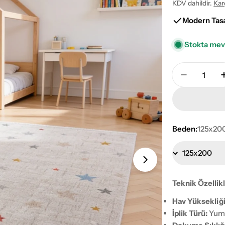
fiyat
KDV dahildir.
Kar
Modern Tas
Stokta me
Adet
Minidream
Beden:
125x20
1 numaralı medy
Teknik Özellik
Hav Yüksekliği
İplik Türü:
Yumu