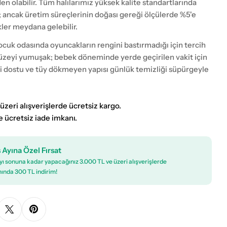
eden olabilir. Tüm halılarımız yüksek kalite standartlarında
; ancak üretim süreçlerinin doğası gereği ölçülerde %5'e
kler meydana gelebilir.
cuk odasında oyuncakların rengini bastırmadığı için tercih
 yüzeyi yumuşak; bebek döneminde yerde geçirilen vakit için
ji dostu ve tüy dökmeyen yapısı günlük temizliği süpürgeyle
üzeri alışverişlerde ücretsiz kargo.
e ücretsiz iade imkanı.
 Ayına Özel Fırsat
ı sonuna kadar yapacağınız 3.000 TL ve üzeri alışverişlerde
ında 300 TL indirim!