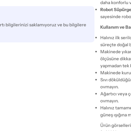
daha konforlu v
Robot Süpürg
sayesinde robo
tı bilgilerinizi saklamıyoruz ve bu bilgilere
Kullanım ve Ba
Halınız ilk seri
süreçte doğal 
Makinede yıkam
ölçüsüne dikka
yapmadan tek b
Makinede kurut
Sıvı döküldüğü
ovmayın.
Ağartıcı veya ç
ovmayın.
Halınız tamam
güneş ışığına 
Ürün görselleri