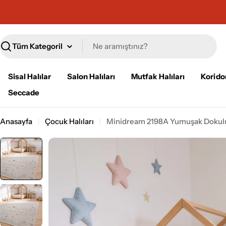
İçeriğe
geç
Ara
Sisal Halılar
Salon Halıları
Mutfak Halıları
Koridor
Seccade
Anasayfa
Çocuk Halıları
Minidream 2198A Yumuşak Dokulu