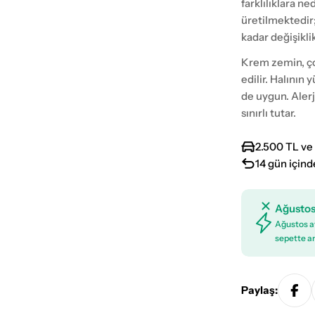
farklılıklara n
üretilmektedir
kadar değişikli
Krem zemin, ço
edilir. Halının
de uygun. Aler
sınırlı tutar.
2.500 TL ve 
14 gün içind
Ağustos
Ağustos ay
sepette an
Paylaş: