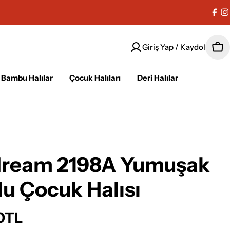
Fac
I
Giriş Yap / Kaydol
Sep
Bambu Halılar
Çocuk Halıları
Deri Halılar
dream 2198A Yumuşak
u Çocuk Halısı
00TL