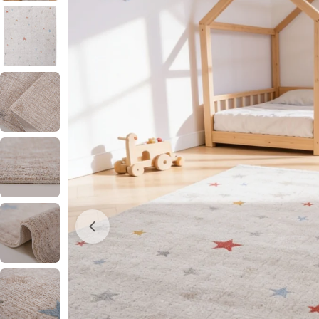
0 numaralı medyayı pencerede aç