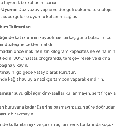
e hijyenik bir kullanım sunar.
e Uyumu:
Düz yüzey yapısı ve dengeli dokuma teknolojisi
t süpürgelerle uyumlu kullanım sağlar.
kım Talimatları
ldiğinde kat izlerinin kaybolması birkaç günü bulabilir; bu
bir düzleşme beklenmelidir.
adan önce makinenizin kilogram kapasitesine ve halının
t edin; 30°C hassas programda, ters çevirerek ve sıkma
aşına yıkayın.
mayın; gölgede yatay olarak kurutun.
nde kağıt havluyla nazikçe tampon yaparak emdirin,
amaşır suyu gibi ağır kimyasallar kullanmayın; sert fırçayla
en kuruyana kadar üzerine basmayın; uzun süre doğrudan
maruz bırakmayın.
nde kullanılan ışık ve çekim açıları, renk tonlarında küçük