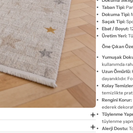
Dokuma Sıklığı
Taban Tipi:
Pam
Dokuma Tipi:
M
Saçak Tipi:
Spo
Ebat / Boyut:
1
Üretim Yeri:
Tü
Öne Çıkan Özel
Yumuşak Doku
kullanımda raha
Uzun Ömürlü:
dayanıklıdır. 
Kolay Temizlen
temizlikte prat
Rengini Korur:
ederek dekora
Tüylenme Yap
tüylenme yapm
Alerji Dostu:
To