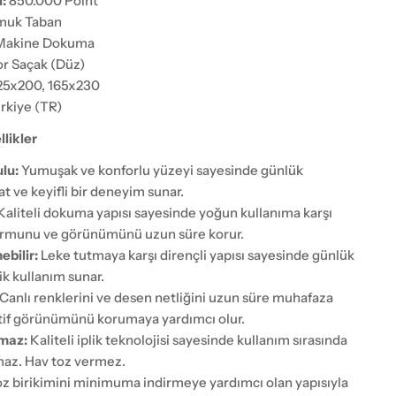
:
850.000 Point
uk Taban
akine Dokuma
r Saçak (Düz)
25x200, 165x230
rkiye (TR)
likler
lu:
Yumuşak ve konforlu yüzeyi sayesinde günlük
t ve keyifli bir deneyim sunar.
Kaliteli dokuma yapısı sayesinde yoğun kullanıma karşı
Formunu ve görünümünü uzun süre korur.
ebilir:
Leke tutmaya karşı dirençli yapısı sayesinde günlük
ik kullanım sunar.
Canlı renklerini ve desen netliğini uzun süre muhafaza
tif görünümünü korumaya yardımcı olur.
maz:
Kaliteli iplik teknolojisi sayesinde kullanım sırasında
az. Hav toz vermez.
z birikimini minimuma indirmeye yardımcı olan yapısıyla