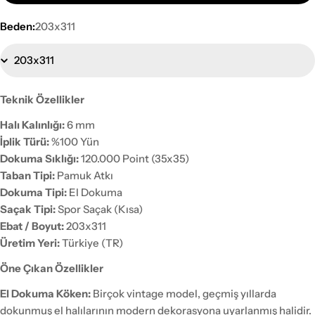
Beden:
203x311
Teknik Özellikler
Halı Kalınlığı:
6 mm
İplik Türü:
%100 Yün
Dokuma Sıklığı:
120.000 Point (35x35)
Taban Tipi:
Pamuk Atkı
Dokuma Tipi:
El Dokuma
Saçak Tipi:
Spor Saçak (Kısa)
Ebat / Boyut:
203x311
Üretim Yeri:
Türkiye (TR)
Öne Çıkan Özellikler
El Dokuma Köken:
Birçok vintage model, geçmiş yıllarda
dokunmuş el halılarının modern dekorasyona uyarlanmış halidir.