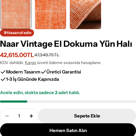
9%
tasarruf edin
Naar Vintage El Dokuma Yün Halı
42,615.00TL
47,349.75TL
İndirimli
Normal
fiyat
fiyat
KDV dahildir.
Kargo
ücreti ödeme sırasında hesaplanır.
Modern Tasarım
Üretici Garantisi
1-3 İş Gününde Kapınızda
Acele edin, stokta sadece
2
adet kaldı.
Adet
Sepete Ekle
Naar Vintage El Dokuma Yün Halı Adetini Azalt
Naar Vintage El Dokuma Yün Halı Adetini 
Hemen Satın Alın