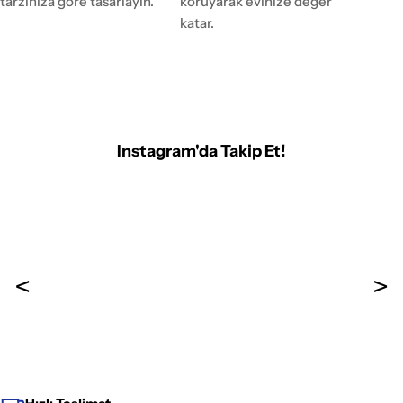
tarzınıza göre tasarlayın.
koruyarak evinize değer
katar.
Instagram'da Takip Et!