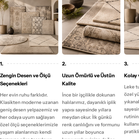
1.
2.
3.
Zengin Desen ve Ölçü
Uzun Ömürlü ve Üstün
Kolay 
Seçenekleri
Kalite
Leke t
özel y
Her evin ruhu farklıdır.
İnce bir işçilikle dokunan
yıkanab
Klasikten moderne uzanan
halılarımız, dayanıklı iplik
sayesi
geniş desen yelpazemiz ve
yapısı sayesinde yıllara
rutinin
her odaya uyum sağlayan
meydan okur. İlk günkü
kulla
özel ölçü seçeneklerimizle
renk canlılığını ve formunu
pratikl
yaşam alanlarınızı kendi
uzun yıllar boyunca