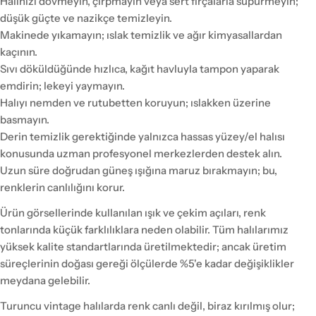
Halınızı dövmeyin, çırpmayın veya sert fırçalarla süpürmeyin;
düşük güçte ve nazikçe temizleyin.
Makinede yıkamayın; ıslak temizlik ve ağır kimyasallardan
kaçının.
Sıvı döküldüğünde hızlıca, kağıt havluyla tampon yaparak
emdirin; lekeyi yaymayın.
Halıyı nemden ve rutubetten koruyun; ıslakken üzerine
basmayın.
Derin temizlik gerektiğinde yalnızca hassas yüzey/el halısı
konusunda uzman profesyonel merkezlerden destek alın.
Uzun süre doğrudan güneş ışığına maruz bırakmayın; bu,
renklerin canlılığını korur.
Ürün görsellerinde kullanılan ışık ve çekim açıları, renk
tonlarında küçük farklılıklara neden olabilir. Tüm halılarımız
yüksek kalite standartlarında üretilmektedir; ancak üretim
süreçlerinin doğası gereği ölçülerde %5'e kadar değişiklikler
meydana gelebilir.
Turuncu vintage halılarda renk canlı değil, biraz kırılmış olur;