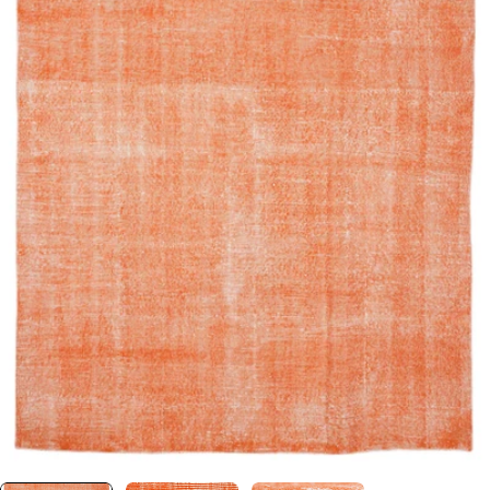
0 numaralı medyayı pencerede aç