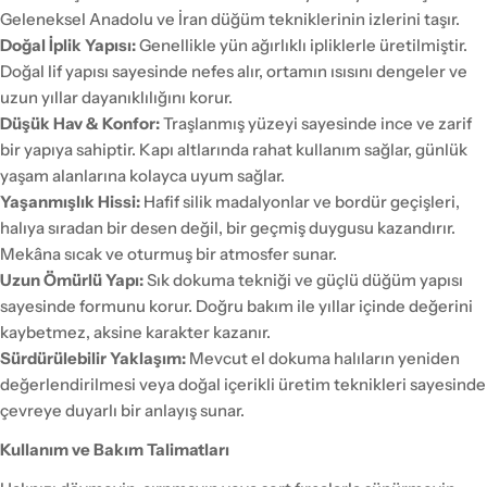
Geleneksel Anadolu ve İran düğüm tekniklerinin izlerini taşır.
Doğal İplik Yapısı:
Genellikle yün ağırlıklı ipliklerle üretilmiştir.
Doğal lif yapısı sayesinde nefes alır, ortamın ısısını dengeler ve
uzun yıllar dayanıklılığını korur.
Düşük Hav & Konfor:
Traşlanmış yüzeyi sayesinde ince ve zarif
bir yapıya sahiptir. Kapı altlarında rahat kullanım sağlar, günlük
yaşam alanlarına kolayca uyum sağlar.
Yaşanmışlık Hissi:
Hafif silik madalyonlar ve bordür geçişleri,
halıya sıradan bir desen değil, bir geçmiş duygusu kazandırır.
Mekâna sıcak ve oturmuş bir atmosfer sunar.
Uzun Ömürlü Yapı:
Sık dokuma tekniği ve güçlü düğüm yapısı
sayesinde formunu korur. Doğru bakım ile yıllar içinde değerini
kaybetmez, aksine karakter kazanır.
Sürdürülebilir Yaklaşım:
Mevcut el dokuma halıların yeniden
değerlendirilmesi veya doğal içerikli üretim teknikleri sayesinde
çevreye duyarlı bir anlayış sunar.
Kullanım ve Bakım Talimatları