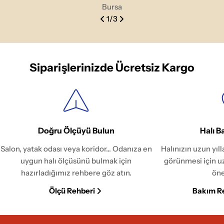
Bursa
1
/
3
Siparişlerinizde Ücretsiz Kargo
Doğru Ölçüyü Bulun
Halı B
Salon, yatak odası veya koridor... Odanıza en
Halınızın uzun yıl
uygun halı ölçüsünü bulmak için
görünmesi için u
hazırladığımız rehbere göz atın.
öne
Ölçü Rehberi
Bakım R