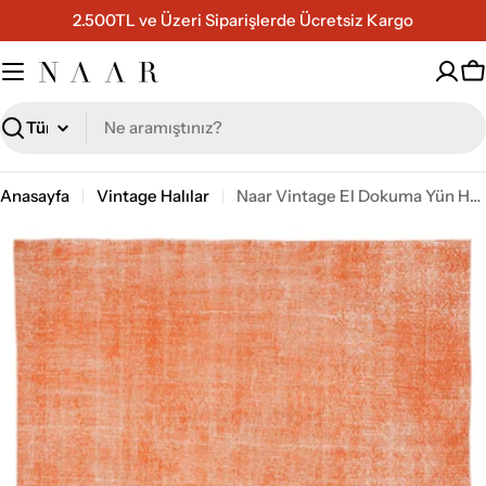
İçeriğe
2.500TL ve Üzeri Siparişlerde Ücretsiz Kargo
geç
S
Ara
Anasayfa
Vintage Halılar
Naar Vintage El Dokuma Yün Halı