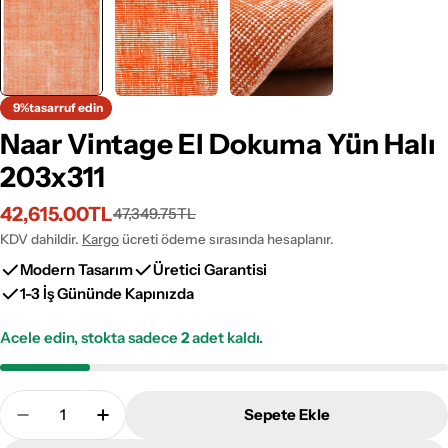
9%
tasarruf edin
Naar Vintage El Dokuma Yün Halı
203x311
42,615.00TL
47,349.75TL
İndirimli
Normal
fiyat
fiyat
KDV dahildir.
Kargo
ücreti ödeme sırasında hesaplanır.
Modern Tasarım
Üretici Garantisi
1-3 İş Gününde Kapınızda
Acele edin, stokta sadece
2
adet kaldı.
Adet
Sepete Ekle
Naar Vintage El Dokuma Yün Halı 203x311 Adetini A
Naar Vintage El Dokuma Yün Halı 203x311 