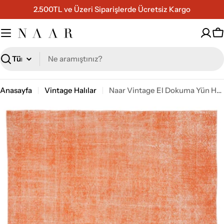
İçeriğe
2.500TL ve Üzeri Siparişlerde Ücretsiz Kargo
geç
S
Ara
Anasayfa
Vintage Halılar
Naar Vintage El Dokuma Yün Halı 203x311