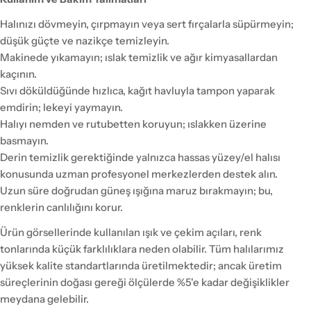
Halınızı dövmeyin, çırpmayın veya sert fırçalarla süpürmeyin;
düşük güçte ve nazikçe temizleyin.
Makinede yıkamayın; ıslak temizlik ve ağır kimyasallardan
kaçının.
Sıvı döküldüğünde hızlıca, kağıt havluyla tampon yaparak
emdirin; lekeyi yaymayın.
Halıyı nemden ve rutubetten koruyun; ıslakken üzerine
basmayın.
Derin temizlik gerektiğinde yalnızca hassas yüzey/el halısı
konusunda uzman profesyonel merkezlerden destek alın.
Uzun süre doğrudan güneş ışığına maruz bırakmayın; bu,
renklerin canlılığını korur.
Ürün görsellerinde kullanılan ışık ve çekim açıları, renk
tonlarında küçük farklılıklara neden olabilir. Tüm halılarımız
yüksek kalite standartlarında üretilmektedir; ancak üretim
süreçlerinin doğası gereği ölçülerde %5'e kadar değişiklikler
meydana gelebilir.