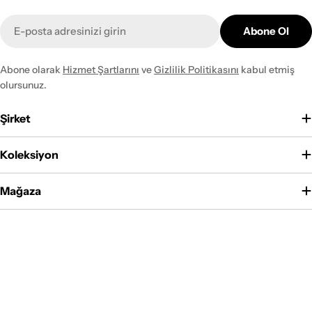
E-
Abone Ol
posta
Abone olarak
Hizmet Şartlarını
ve
Gizlilik Politikasını
kabul etmiş
olursunuz.
Şirket
Koleksiyon
Mağaza
Ödeme
yöntemleri
Facebook
Instagram
YouTube
© 2026
Naar halı
. Shopify tarafından desteklenmektedir