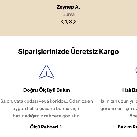
Zeynep A.
Bursa
1
/
3
Siparişlerinizde Ücretsiz Kargo
Doğru Ölçüyü Bulun
Halı B
Salon, yatak odası veya koridor... Odanıza en
Halınızın uzun yıl
uygun halı ölçüsünü bulmak için
görünmesi için u
hazırladığımız rehbere göz atın.
öne
Ölçü Rehberi
Bakım R