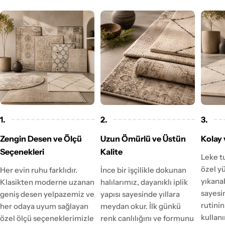
1.
2.
3.
Zengin Desen ve Ölçü
Uzun Ömürlü ve Üstün
Kolay 
Seçenekleri
Kalite
Leke t
özel y
Her evin ruhu farklıdır.
İnce bir işçilikle dokunan
yıkanab
Klasikten moderne uzanan
halılarımız, dayanıklı iplik
sayesi
geniş desen yelpazemiz ve
yapısı sayesinde yıllara
rutinin
her odaya uyum sağlayan
meydan okur. İlk günkü
kulla
özel ölçü seçeneklerimizle
renk canlılığını ve formunu