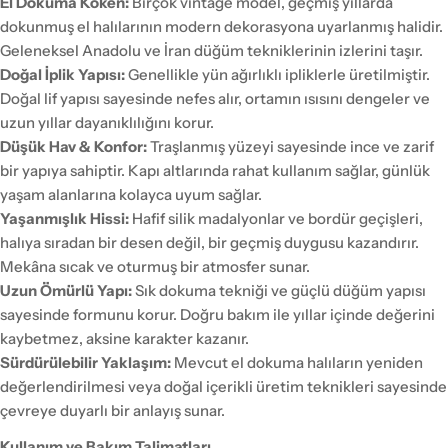
El Dokuma Köken:
Birçok vintage model, geçmiş yıllarda
dokunmuş el halılarının modern dekorasyona uyarlanmış halidir.
Geleneksel Anadolu ve İran düğüm tekniklerinin izlerini taşır.
Doğal İplik Yapısı:
Genellikle yün ağırlıklı ipliklerle üretilmiştir.
Doğal lif yapısı sayesinde nefes alır, ortamın ısısını dengeler ve
uzun yıllar dayanıklılığını korur.
Düşük Hav & Konfor:
Traşlanmış yüzeyi sayesinde ince ve zarif
bir yapıya sahiptir. Kapı altlarında rahat kullanım sağlar, günlük
yaşam alanlarına kolayca uyum sağlar.
Yaşanmışlık Hissi:
Hafif silik madalyonlar ve bordür geçişleri,
halıya sıradan bir desen değil, bir geçmiş duygusu kazandırır.
Mekâna sıcak ve oturmuş bir atmosfer sunar.
Uzun Ömürlü Yapı:
Sık dokuma tekniği ve güçlü düğüm yapısı
sayesinde formunu korur. Doğru bakım ile yıllar içinde değerini
kaybetmez, aksine karakter kazanır.
Sürdürülebilir Yaklaşım:
Mevcut el dokuma halıların yeniden
değerlendirilmesi veya doğal içerikli üretim teknikleri sayesinde
çevreye duyarlı bir anlayış sunar.
Kullanım ve Bakım Talimatları