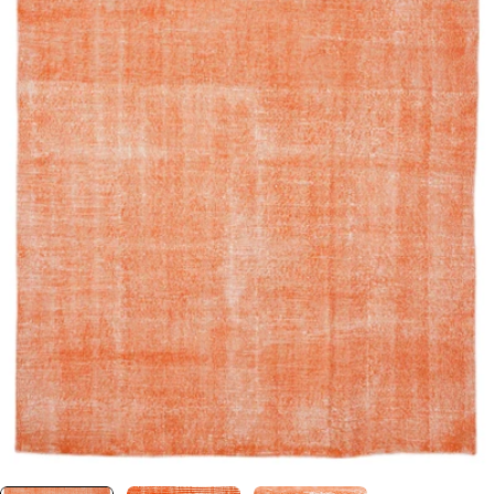
0 numaralı medyayı pencerede aç