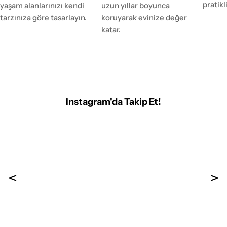
pratikl
yaşam alanlarınızı kendi
uzun yıllar boyunca
tarzınıza göre tasarlayın.
koruyarak evinize değer
katar.
Instagram'da Takip Et!