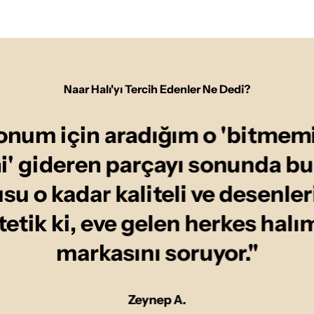
Naar Halı'yı Tercih Edenler Ne Dedi?
onum için aradığım o 'bitmemi
ni' gideren parçayı sonunda b
u o kadar kaliteli ve desenler
tetik ki, eve gelen herkes halı
markasını soruyor."
Zeynep A.