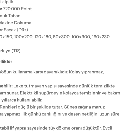
ik İplik
:
720.000 Point
uk Taban
akine Dokuma
r Saçak (Düz)
0x150, 100x200, 120x180, 80x300, 100x300, 160x230,
rkiye (TR)
likler
Yoğun kullanıma karşı dayanıklıdır. Kolay yıpranmaz,
ebilir:
Leke tutmayan yapısı sayesinde günlük temizlikte
anım sunar. Elektrikli süpürgeyle kolayca temizlenir ve bakım
ıllarca kullanılabilir.
Renkleri güçlü bir şekilde tutar. Güneş ışığına maruz
a yapmaz; ilk günkü canlılığını ve desen netliğini uzun süre
tabil lif yapısı sayesinde tüy dökme oranı düşüktür. Evcil