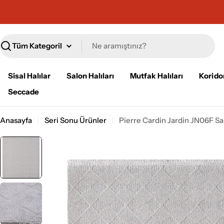
İçeriğe
geç
Ara
Sisal Halılar
Salon Halıları
Mutfak Halıları
Koridor
Seccade
Anasayfa
Seri Sonu Ürünler
Pierre Cardin Jardin JN06F Sal