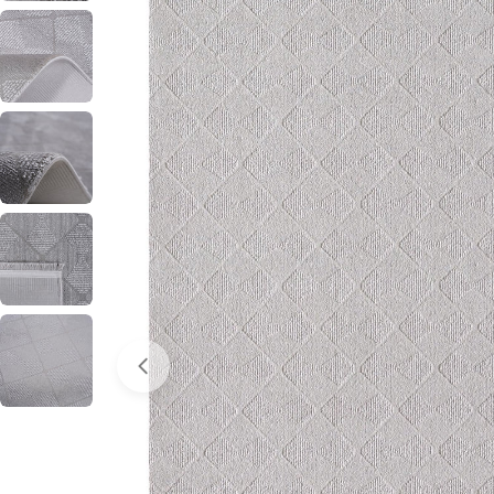
0 numaralı medyayı pencerede aç