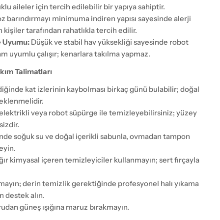
u aileler için tercih edilebilir bir yapıya sahiptir.
z barındırmayı minimuma indiren yapısı sayesinde alerji
 kişiler tarafından rahatlıkla tercih edilir.
e Uyumu:
Düşük ve stabil hav yüksekliği sayesinde robot
am uyumlu çalışır; kenarlara takılma yapmaz.
kım Talimatları
ildiğinde kat izlerinin kaybolması birkaç günü bulabilir; doğal
eklenmelidir.
elektrikli veya robot süpürge ile temizleyebilirsiniz; yüzey
izdir.
nde soğuk su ve doğal içerikli sabunla, ovmadan tampon
eyin.
ğır kimyasal içeren temizleyiciler kullanmayın; sert fırçayla
ayın; derin temizlik gerektiğinde profesyonel halı yıkama
 destek alın.
udan güneş ışığına maruz bırakmayın.