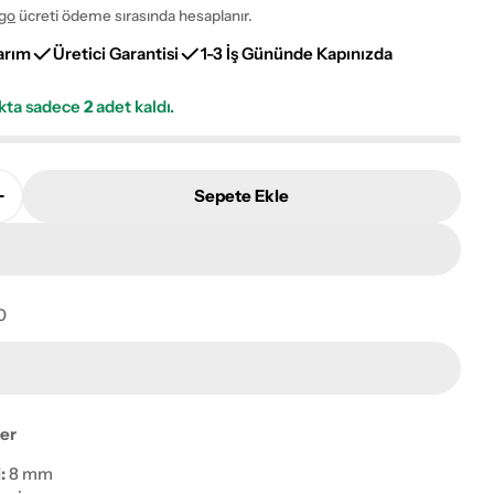
go
ücreti ödeme sırasında hesaplanır.
arım
Üretici Garantisi
1-3 İş Gününde Kapınızda
okta sadece
2
adet kaldı.
Sepete Ekle
din Jardin JN06F Salon Halısı Adetini Azalt
Pierre Cardin Jardin JN06F Salon Halısı Adetini Artır
0
ayı pencerede aç
ler
:
8 mm