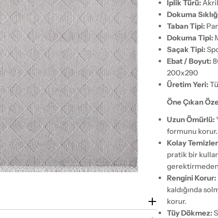
İplik Türü:
Akril
Dokuma Sıklığı
Taban Tipi:
Pam
Dokuma Tipi:
M
Saçak Tipi:
Spo
Ebat / Boyut:
8
200x290
Üretim Yeri:
Tü
Öne Çıkan Özel
Uzun Ömürlü:
formunu korur.
Kolay Temizlen
pratik bir kull
gerektirmeden y
Rengini Korur:
kaldığında solm
korur.
Tüy Dökmez:
S