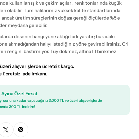
nde kullanılan ışık ve çekim açıları, renk tonlarında küçük
eden olabilir. Tüm halılarımız yüksek kalite standartlarında
; ancak üretim süreçlerinin doğası gereği ölçülerde %5'e
kler meydana gelebilir.
larda desenin hangi yöne aktığı fark yaratır; buradaki
öne akmadığından halıyı istediğiniz yöne çevirebilirsiniz. Gri
n rengini bastırmıyor. Tüy dökmez, altına lif birikmez.
üzeri alışverişlerde ücretsiz kargo.
e ücretsiz iade imkanı.
 Ayına Özel Fırsat
ı sonuna kadar yapacağınız 3.000 TL ve üzeri alışverişlerde
ında 300 TL indirim!