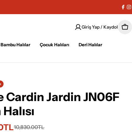
Fac
I
Giriş Yap / Kaydol
Sep
Bambu Halılar
Çocuk Halıları
Deri Halılar
n
e Cardin Jardin JN06F
 Halısı
90TL
i
10,830.00TL