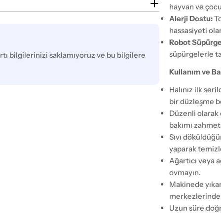
hayvan ve çocukl
Alerji Dostu:
To
hassasiyeti olan
Robot Süpürg
süpürgelerle t
tı bilgilerinizi saklamıyoruz ve bu bilgilere
Kullanım ve Ba
Halınız ilk ser
bir düzleşme b
Düzenli olarak 
bakımı zahmets
Sıvı döküldüğü
yaparak temizl
Ağartıcı veya a
ovmayın.
Makinede yıkam
merkezlerinden
Uzun süre doğr