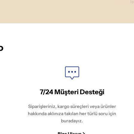
İ
o
7/24 Müşteri Desteği
Siparişleriniz, kargo süreçleri veya ürünler
hakkında aklınıza takılan her türlü soru için
buradayız.
Bize Ulaşın