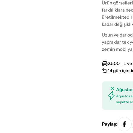
Ürün görselleri
farklılıklara n
üretilmektedir
kadar değişikli
Uzun ve dar oda
yapraklar tek y
zemin mobilyanı
2.500 TL ve 
14 gün içind
Ağustos
Ağustos ay
sepette an
Paylaş: