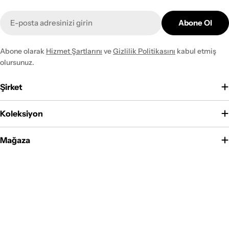
E-
Abone Ol
posta
Abone olarak
Hizmet Şartlarını
ve
Gizlilik Politikasını
kabul etmiş
olursunuz.
Şirket
Koleksiyon
Mağaza
Ödeme
yöntemleri
Facebook
Instagram
YouTube
© 2026
Naar halı
. Shopify tarafından desteklenmektedir