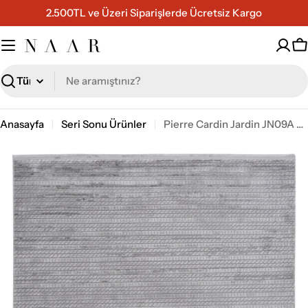
İçeriğe
2.500TL ve Üzeri Siparişlerde Ücretsiz Kargo
geç
S
Ara
Anasayfa
Seri Sonu Ürünler
Pierre Cardin Jardin JN09A Salon Halısı