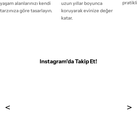
pratikl
yaşam alanlarınızı kendi
uzun yıllar boyunca
tarzınıza göre tasarlayın.
koruyarak evinize değer
katar.
Instagram'da Takip Et!