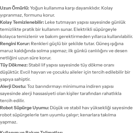
Uzun Ömürlü:
Yoğun kullanıma karşı dayanıklıdır. Kolay
yıpranmaz, formunu korur.
Kolay Temizlenebilir:
Leke tutmayan yapısı sayesinde günlük
temizlikte pratik bir kullanım sunar. Elektrikli süpürgeyle
kolayca temizlenir ve bakım gerektirmeden yıllarca kullanılabilir.
Rengini Korur:
Renkleri güçlü bir şekilde tutar. Güneş ışığına
maruz kaldığında solma yapmaz; ilk günkü canlılığını ve desen
netliğini uzun süre korur.
Tüy Dökmez:
Stabil lif yapısı sayesinde tüy dökme oranı
düşüktür. Evcil hayvan ve çocuklu aileler için tercih edilebilir bir
yapıya sahiptir.
Alerji Dostu:
Toz barındırmayı minimuma indiren yapısı
sayesinde alerji hassasiyeti olan kişiler tarafından rahatlıkla
tercih edilir.
Robot Süpürge Uyumu:
Düşük ve stabil hav yüksekliği sayesinde
robot süpürgelerle tam uyumlu çalışır; kenarlara takılma
yapmaz.
Kullanım ve Bakım Talimatları