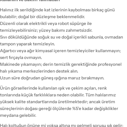
Halınız ilk serildiğinde kat izlerinin kaybolması birkaç günü
bulabilir; doğal bir düzleşme beklenmelidir.
Düzenli olarak elektrikli veya robot süpürge ile
temizleyebilirsiniz; yüzey bakımı zahmetsizdir.
Sıvı döküldüğünde soğuk su ve doğal içerikli sabunla, ovmadan
tampon yaparak temizleyin.
Ağartıcı veya ağır kimyasal içeren temizleyiciler kullanmayın;
sert fırçayla ovmayın.
Makinede yıkamayın; derin temizlik gerektiğinde profesyonel
halı yıkama merkezlerinden destek alın.
Uzun süre doğrudan güneş ışığına maruz bırakmayın.
Ürün görsellerinde kullanılan ışık ve çekim açıları, renk
tonlarında küçük farklılıklara neden olabilir. Tüm halılarımız
yüksek kalite standartlarında üretilmektedir; ancak üretim
süreçlerinin doğası gereği ölçülerde %5'e kadar değişiklikler
meydana gelebilir.
Halı koltuğun önüne mi yoksa altına mı gelmeli sorusu sık gelir;