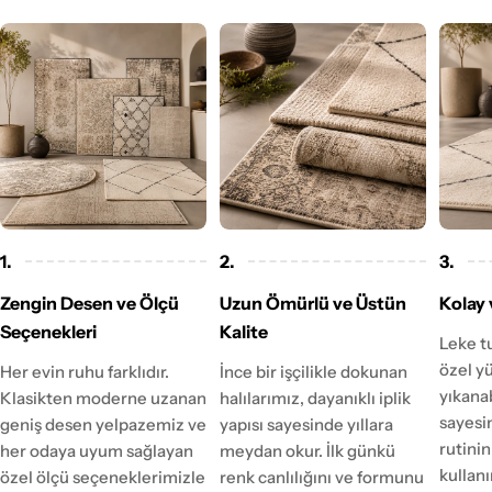
1.
2.
3.
Zengin Desen ve Ölçü
Uzun Ömürlü ve Üstün
Kolay 
Seçenekleri
Kalite
Leke t
özel y
Her evin ruhu farklıdır.
İnce bir işçilikle dokunan
yıkanab
Klasikten moderne uzanan
halılarımız, dayanıklı iplik
sayesi
geniş desen yelpazemiz ve
yapısı sayesinde yıllara
rutinin
her odaya uyum sağlayan
meydan okur. İlk günkü
kulla
özel ölçü seçeneklerimizle
renk canlılığını ve formunu