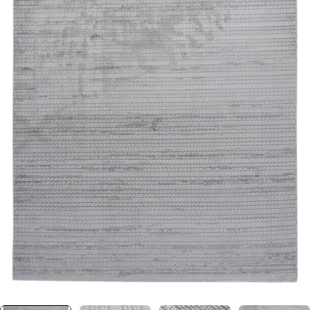
0 numaralı medyayı pencerede aç