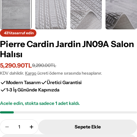
43%
tasarruf edin
Pierre Cardin Jardin JN09A Salon
Halısı
5,290.90TL
9,290.00TL
İndirimli
Normal
fiyat
fiyat
KDV dahildir.
Kargo
ücreti ödeme sırasında hesaplanır.
Modern Tasarım
Üretici Garantisi
1-3 İş Gününde Kapınızda
Acele edin, stokta sadece
1
adet kaldı.
Adet
Sepete Ekle
Pierre Cardin Jardin JN09A Salon Halısı Adetini Aza
Pierre Cardin Jardin JN09A Salon Halısı Ad