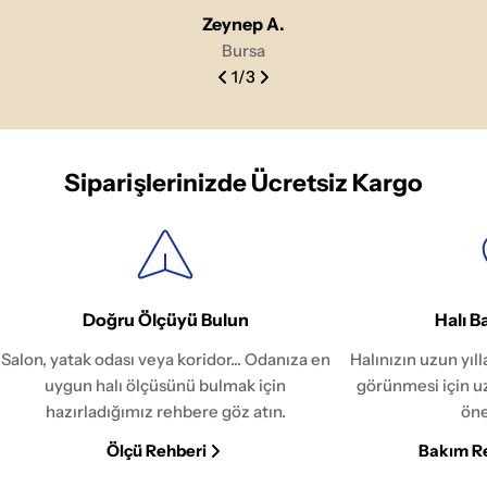
Zeynep A.
Bursa
1
/
3
Siparişlerinizde Ücretsiz Kargo
Doğru Ölçüyü Bulun
Halı B
Salon, yatak odası veya koridor... Odanıza en
Halınızın uzun yıl
uygun halı ölçüsünü bulmak için
görünmesi için u
hazırladığımız rehbere göz atın.
öne
Ölçü Rehberi
Bakım R