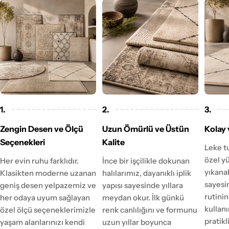
1.
2.
3.
Zengin Desen ve Ölçü
Uzun Ömürlü ve Üstün
Kolay 
Seçenekleri
Kalite
Leke t
özel y
Her evin ruhu farklıdır.
İnce bir işçilikle dokunan
yıkanab
Klasikten moderne uzanan
halılarımız, dayanıklı iplik
sayesi
geniş desen yelpazemiz ve
yapısı sayesinde yıllara
rutinin
her odaya uyum sağlayan
meydan okur. İlk günkü
kulla
özel ölçü seçeneklerimizle
renk canlılığını ve formunu
pratikl
yaşam alanlarınızı kendi
uzun yıllar boyunca