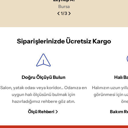
Bursa
1
/
3
Siparişlerinizde Ücretsiz Kargo
Doğru Ölçüyü Bulun
Halı B
Salon, yatak odası veya koridor... Odanıza en
Halınızın uzun yıl
uygun halı ölçüsünü bulmak için
görünmesi için u
hazırladığımız rehbere göz atın.
öne
Ölçü Rehberi
Bakım R