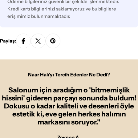
yöntemleri
Ödeme bilgileriniz güvenli bir şekilde işlenmektedir.
Kredi kartı bilgilerinizi saklamıyoruz ve bu bilgilere
erişimimiz bulunmamaktadır.
Paylaş:
Naar Halı'yı Tercih Edenler Ne Dedi?
Salonum için aradığım o 'bitmemişlik
hissini' gideren parçayı sonunda buldum!
Dokusu o kadar kaliteli ve desenleri öyle
estetik ki, eve gelen herkes halımın
markasını soruyor."
Zeynep A.