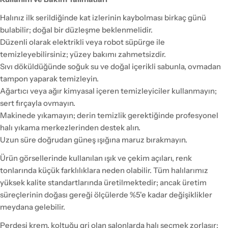
Halınız ilk serildiğinde kat izlerinin kaybolması birkaç günü
bulabilir; doğal bir düzleşme beklenmelidir.
Düzenli olarak elektrikli veya robot süpürge ile
temizleyebilirsiniz; yüzey bakımı zahmetsizdir.
Sıvı döküldüğünde soğuk su ve doğal içerikli sabunla, ovmadan
tampon yaparak temizleyin.
Ağartıcı veya ağır kimyasal içeren temizleyiciler kullanmayın;
sert fırçayla ovmayın.
Makinede yıkamayın; derin temizlik gerektiğinde profesyonel
halı yıkama merkezlerinden destek alın.
Uzun süre doğrudan güneş ışığına maruz bırakmayın.
Ürün görsellerinde kullanılan ışık ve çekim açıları, renk
tonlarında küçük farklılıklara neden olabilir. Tüm halılarımız
yüksek kalite standartlarında üretilmektedir; ancak üretim
süreçlerinin doğası gereği ölçülerde %5'e kadar değişiklikler
meydana gelebilir.
Perdesi krem, koltuğu gri olan salonlarda halı seçmek zorlaşır;