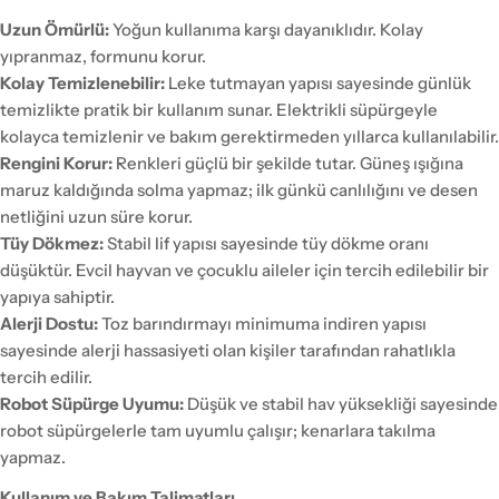
Uzun Ömürlü:
Yoğun kullanıma karşı dayanıklıdır. Kolay
yıpranmaz, formunu korur.
Kolay Temizlenebilir:
Leke tutmayan yapısı sayesinde günlük
temizlikte pratik bir kullanım sunar. Elektrikli süpürgeyle
kolayca temizlenir ve bakım gerektirmeden yıllarca kullanılabilir.
Rengini Korur:
Renkleri güçlü bir şekilde tutar. Güneş ışığına
maruz kaldığında solma yapmaz; ilk günkü canlılığını ve desen
netliğini uzun süre korur.
Tüy Dökmez:
Stabil lif yapısı sayesinde tüy dökme oranı
düşüktür. Evcil hayvan ve çocuklu aileler için tercih edilebilir bir
yapıya sahiptir.
Alerji Dostu:
Toz barındırmayı minimuma indiren yapısı
sayesinde alerji hassasiyeti olan kişiler tarafından rahatlıkla
tercih edilir.
Robot Süpürge Uyumu:
Düşük ve stabil hav yüksekliği sayesinde
robot süpürgelerle tam uyumlu çalışır; kenarlara takılma
yapmaz.
Kullanım ve Bakım Talimatları