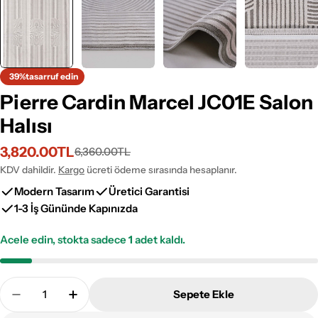
39%
tasarruf edin
Pierre Cardin Marcel JC01E Salon
Halısı
3,820.00TL
6,360.00TL
İndirimli
Normal
fiyat
fiyat
KDV dahildir.
Kargo
ücreti ödeme sırasında hesaplanır.
Modern Tasarım
Üretici Garantisi
1-3 İş Gününde Kapınızda
Acele edin, stokta sadece
1
adet kaldı.
Adet
Sepete Ekle
Pierre Cardin Marcel JC01E Salon Halısı Adetini Aza
Pierre Cardin Marcel JC01E Salon Halısı A