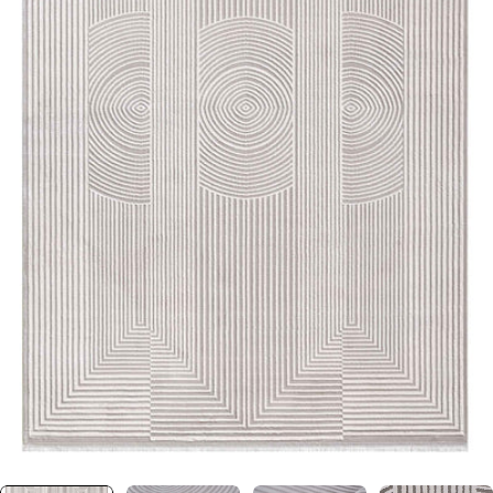
0 numaralı medyayı pencerede aç