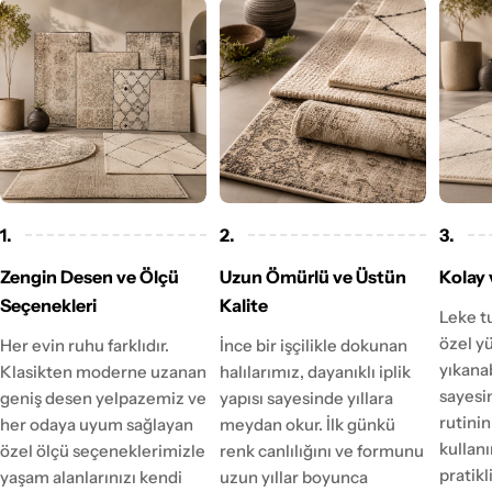
1.
2.
3.
Zengin Desen ve Ölçü
Uzun Ömürlü ve Üstün
Kolay 
Seçenekleri
Kalite
Leke t
özel y
Her evin ruhu farklıdır.
İnce bir işçilikle dokunan
yıkanab
Klasikten moderne uzanan
halılarımız, dayanıklı iplik
sayesi
geniş desen yelpazemiz ve
yapısı sayesinde yıllara
rutinin
her odaya uyum sağlayan
meydan okur. İlk günkü
kulla
özel ölçü seçeneklerimizle
renk canlılığını ve formunu
pratikl
yaşam alanlarınızı kendi
uzun yıllar boyunca