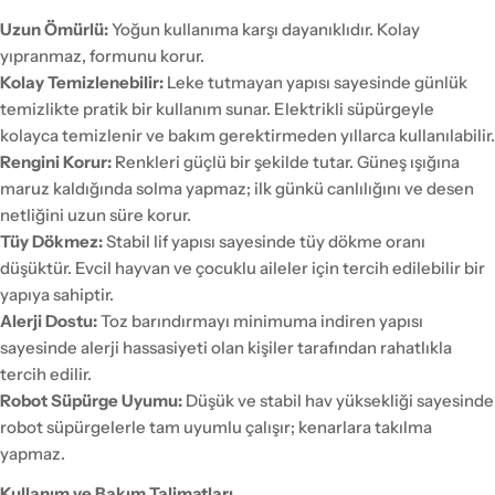
Uzun Ömürlü:
Yoğun kullanıma karşı dayanıklıdır. Kolay
yıpranmaz, formunu korur.
Kolay Temizlenebilir:
Leke tutmayan yapısı sayesinde günlük
temizlikte pratik bir kullanım sunar. Elektrikli süpürgeyle
kolayca temizlenir ve bakım gerektirmeden yıllarca kullanılabilir.
Rengini Korur:
Renkleri güçlü bir şekilde tutar. Güneş ışığına
maruz kaldığında solma yapmaz; ilk günkü canlılığını ve desen
netliğini uzun süre korur.
Tüy Dökmez:
Stabil lif yapısı sayesinde tüy dökme oranı
düşüktür. Evcil hayvan ve çocuklu aileler için tercih edilebilir bir
yapıya sahiptir.
Alerji Dostu:
Toz barındırmayı minimuma indiren yapısı
sayesinde alerji hassasiyeti olan kişiler tarafından rahatlıkla
tercih edilir.
Robot Süpürge Uyumu:
Düşük ve stabil hav yüksekliği sayesinde
robot süpürgelerle tam uyumlu çalışır; kenarlara takılma
yapmaz.
Kullanım ve Bakım Talimatları