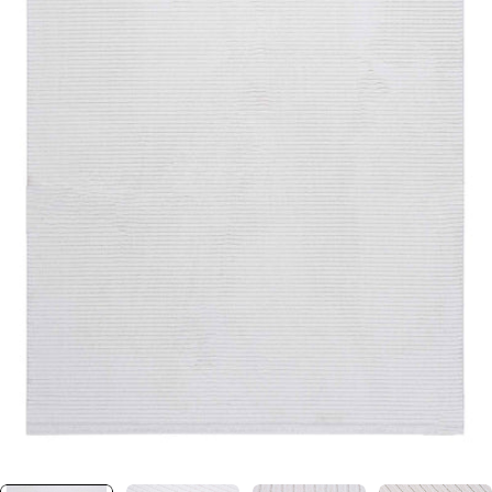
0 numaralı medyayı pencerede aç