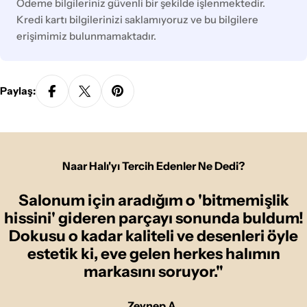
yöntemleri
Ödeme bilgileriniz güvenli bir şekilde işlenmektedir.
Kredi kartı bilgilerinizi saklamıyoruz ve bu bilgilere
erişimimiz bulunmamaktadır.
Paylaş:
Naar Halı'yı Tercih Edenler Ne Dedi?
Salonum için aradığım o 'bitmemişlik
hissini' gideren parçayı sonunda buldum!
Dokusu o kadar kaliteli ve desenleri öyle
estetik ki, eve gelen herkes halımın
markasını soruyor."
Zeynep A.