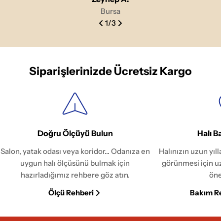
Bursa
1
/
3
Siparişlerinizde Ücretsiz Kargo
Doğru Ölçüyü Bulun
Halı B
Salon, yatak odası veya koridor... Odanıza en
Halınızın uzun yıl
uygun halı ölçüsünü bulmak için
görünmesi için u
hazırladığımız rehbere göz atın.
öne
Ölçü Rehberi
Bakım R