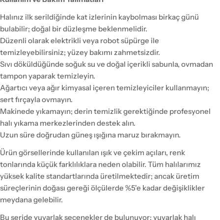
Halınız ilk serildiğinde kat izlerinin kaybolması birkaç günü
bulabilir; doğal bir düzleşme beklenmelidir.
Düzenli olarak elektrikli veya robot süpürge ile
temizleyebilirsiniz; yüzey bakımı zahmetsizdir.
Sıvı döküldüğünde soğuk su ve doğal içerikli sabunla, ovmadan
tampon yaparak temizleyin.
Ağartıcı veya ağır kimyasal içeren temizleyiciler kullanmayın;
sert fırçayla ovmayın.
Makinede yıkamayın; derin temizlik gerektiğinde profesyonel
halı yıkama merkezlerinden destek alın.
Uzun süre doğrudan güneş ışığına maruz bırakmayın.
Ürün görsellerinde kullanılan ışık ve çekim açıları, renk
tonlarında küçük farklılıklara neden olabilir. Tüm halılarımız
yüksek kalite standartlarında üretilmektedir; ancak üretim
süreçlerinin doğası gereği ölçülerde %5'e kadar değişiklikler
meydana gelebilir.
Bu seride yuvarlak seçenekler de bulunuyor; yuvarlak halı