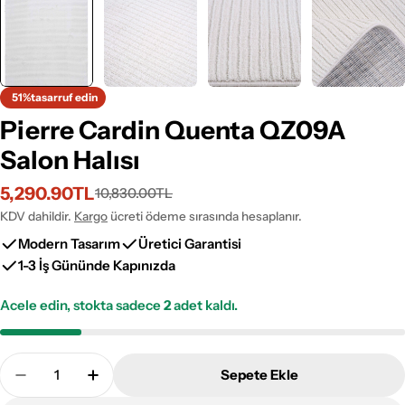
51%
tasarruf edin
Pierre Cardin Quenta QZ09A
Salon Halısı
5,290.90TL
10,830.00TL
İndirimli
Normal
fiyat
fiyat
KDV dahildir.
Kargo
ücreti ödeme sırasında hesaplanır.
Modern Tasarım
Üretici Garantisi
1-3 İş Gününde Kapınızda
Acele edin, stokta sadece
2
adet kaldı.
Adet
Sepete Ekle
Pierre Cardin Quenta QZ09A Salon Halısı Adetini A
Pierre Cardin Quenta QZ09A Salon Halısı 