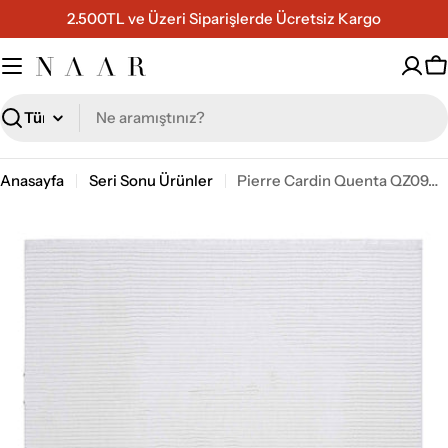
İçeriğe
2.500TL ve Üzeri Siparişlerde Ücretsiz Kargo
geç
S
Ara
Anasayfa
Seri Sonu Ürünler
Pierre Cardin Quenta QZ09A Salon Halısı