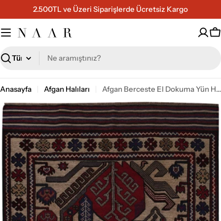
İçeriğe
2.500TL ve Üzeri Siparişlerde Ücretsiz Kargo
geç
S
Ara
Anasayfa
Afgan Halıları
Afgan Berceste El Dokuma Yün Halı