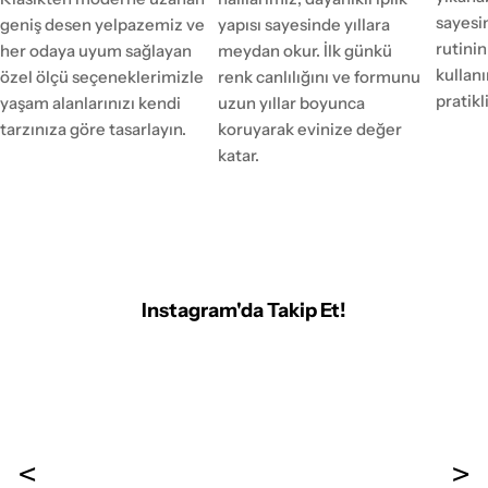
sayesi
geniş desen yelpazemiz ve
yapısı sayesinde yıllara
rutinin
her odaya uyum sağlayan
meydan okur. İlk günkü
kulla
özel ölçü seçeneklerimizle
renk canlılığını ve formunu
pratikl
yaşam alanlarınızı kendi
uzun yıllar boyunca
tarzınıza göre tasarlayın.
koruyarak evinize değer
katar.
Instagram'da Takip Et!