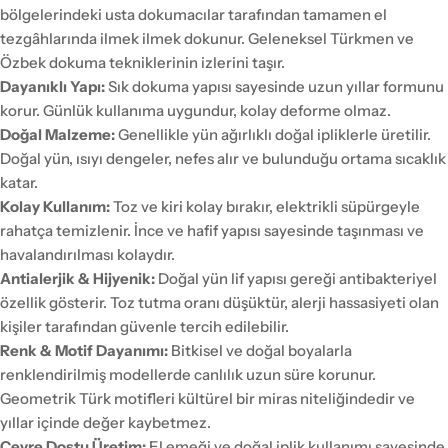
bölgelerindeki usta dokumacılar tarafından tamamen el
tezgâhlarında ilmek ilmek dokunur. Geleneksel Türkmen ve
Özbek dokuma tekniklerinin izlerini taşır.
Dayanıklı Yapı:
Sık dokuma yapısı sayesinde uzun yıllar formunu
korur. Günlük kullanıma uygundur, kolay deforme olmaz.
Doğal Malzeme:
Genellikle yün ağırlıklı doğal ipliklerle üretilir.
Doğal yün, ısıyı dengeler, nefes alır ve bulunduğu ortama sıcaklık
katar.
Kolay Kullanım:
Toz ve kiri kolay bırakır, elektrikli süpürgeyle
rahatça temizlenir. İnce ve hafif yapısı sayesinde taşınması ve
havalandırılması kolaydır.
Antialerjik & Hijyenik:
Doğal yün lif yapısı gereği antibakteriyel
özellik gösterir. Toz tutma oranı düşüktür, alerji hassasiyeti olan
kişiler tarafından güvenle tercih edilebilir.
Renk & Motif Dayanımı:
Bitkisel ve doğal boyalarla
renklendirilmiş modellerde canlılık uzun süre korunur.
Geometrik Türk motifleri kültürel bir miras niteliğindedir ve
yıllar içinde değer kaybetmez.
Çevre Dostu Üretim:
El emeği ve doğal iplik kullanımı sayesinde