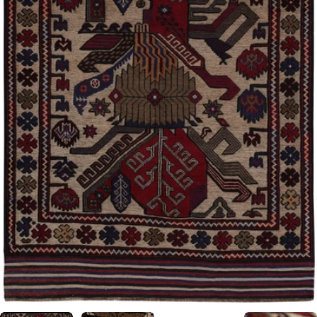
0 numaralı medyayı pencerede aç