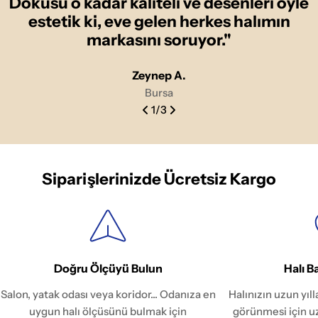
Dokusu o kadar kaliteli ve desenleri öyle
estetik ki, eve gelen herkes halımın
markasını soruyor."
Zeynep A.
Bursa
1
/
3
Siparişlerinizde Ücretsiz Kargo
Doğru Ölçüyü Bulun
Halı B
Salon, yatak odası veya koridor... Odanıza en
Halınızın uzun yıl
uygun halı ölçüsünü bulmak için
görünmesi için u