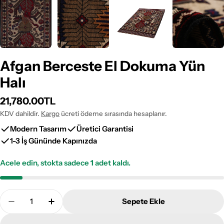
Afgan Berceste El Dokuma Yün
Halı
Normal
21,780.00TL
fiyat
KDV dahildir.
Kargo
ücreti ödeme sırasında hesaplanır.
Modern Tasarım
Üretici Garantisi
1-3 İş Gününde Kapınızda
Acele edin, stokta sadece
1
adet kaldı.
Adet
Sepete Ekle
Afgan Berceste El Dokuma Yün Halı Adetini Azalt
Afgan Berceste El Dokuma Yün Halı Adetin