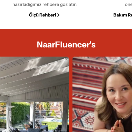
hazırladığımız rehbere göz atın.
öne
Ölçü Rehberi
Bakım R
NaarFluencer's