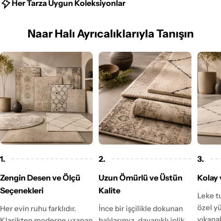
Her Tarza Uygun Koleksiyonlar
Naar Halı Ayrıcalıklarıyla Tanışın
1.
2.
3.
Zengin Desen ve Ölçü
Uzun Ömürlü ve Üstün
Kolay 
Seçenekleri
Kalite
Leke t
özel y
Her evin ruhu farklıdır.
İnce bir işçilikle dokunan
yıkanab
Klasikten moderne uzanan
halılarımız, dayanıklı iplik