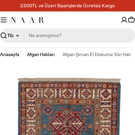
İçeriğe
2.500TL ve Üzeri Siparişlerde Ücretsiz Kargo
geç
S
Ara
Anasayfa
Afgan Halıları
Afgan Şirvan El Dokuma Yün Halı