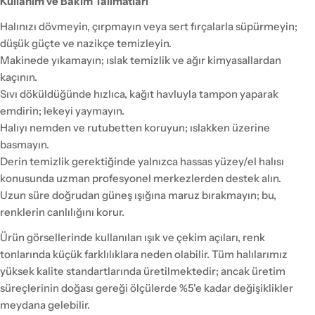
Kullanım ve Bakım Talimatları
Halınızı dövmeyin, çırpmayın veya sert fırçalarla süpürmeyin;
düşük güçte ve nazikçe temizleyin.
Makinede yıkamayın; ıslak temizlik ve ağır kimyasallardan
kaçının.
Sıvı döküldüğünde hızlıca, kağıt havluyla tampon yaparak
emdirin; lekeyi yaymayın.
Halıyı nemden ve rutubetten koruyun; ıslakken üzerine
basmayın.
Derin temizlik gerektiğinde yalnızca hassas yüzey/el halısı
konusunda uzman profesyonel merkezlerden destek alın.
Uzun süre doğrudan güneş ışığına maruz bırakmayın; bu,
renklerin canlılığını korur.
Ürün görsellerinde kullanılan ışık ve çekim açıları, renk
tonlarında küçük farklılıklara neden olabilir. Tüm halılarımız
yüksek kalite standartlarında üretilmektedir; ancak üretim
süreçlerinin doğası gereği ölçülerde %5'e kadar değişiklikler
meydana gelebilir.