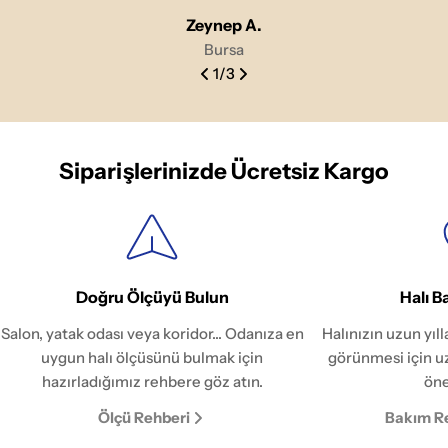
Zeynep A.
Bursa
1
/
3
Siparişlerinizde Ücretsiz Kargo
Doğru Ölçüyü Bulun
Halı B
Salon, yatak odası veya koridor... Odanıza en
Halınızın uzun yıl
uygun halı ölçüsünü bulmak için
görünmesi için u
hazırladığımız rehbere göz atın.
öne
Ölçü Rehberi
Bakım R