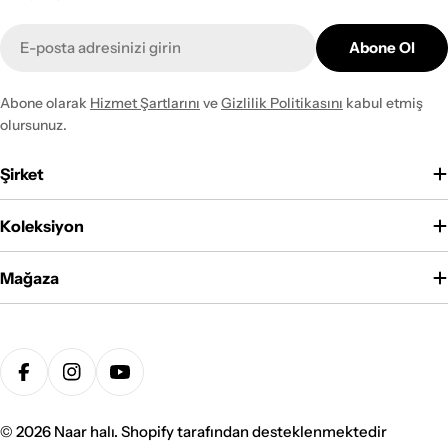
E-
Abone Ol
posta
Abone olarak
Hizmet Şartlarını
ve
Gizlilik Politikasını
kabul etmiş
olursunuz.
Şirket
Koleksiyon
Mağaza
Ödeme
yöntemleri
Facebook
Instagram
YouTube
© 2026
Naar halı
. Shopify tarafından desteklenmektedir