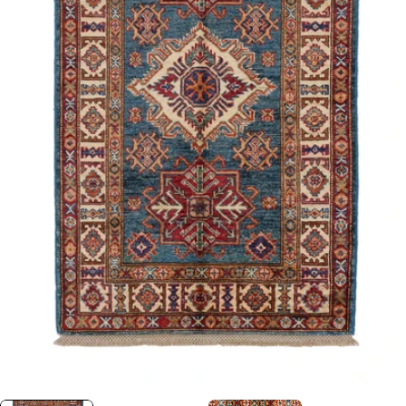
0 numaralı medyayı pencerede aç