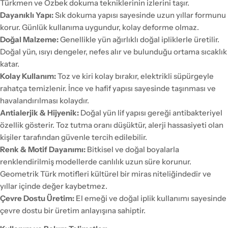
Türkmen ve Özbek dokuma tekniklerinin izlerini taşır.
Dayanıklı Yapı:
Sık dokuma yapısı sayesinde uzun yıllar formunu
korur. Günlük kullanıma uygundur, kolay deforme olmaz.
Doğal Malzeme:
Genellikle yün ağırlıklı doğal ipliklerle üretilir.
Doğal yün, ısıyı dengeler, nefes alır ve bulunduğu ortama sıcaklık
katar.
Kolay Kullanım:
Toz ve kiri kolay bırakır, elektrikli süpürgeyle
rahatça temizlenir. İnce ve hafif yapısı sayesinde taşınması ve
havalandırılması kolaydır.
Antialerjik & Hijyenik:
Doğal yün lif yapısı gereği antibakteriyel
özellik gösterir. Toz tutma oranı düşüktür, alerji hassasiyeti olan
kişiler tarafından güvenle tercih edilebilir.
Renk & Motif Dayanımı:
Bitkisel ve doğal boyalarla
renklendirilmiş modellerde canlılık uzun süre korunur.
Geometrik Türk motifleri kültürel bir miras niteliğindedir ve
yıllar içinde değer kaybetmez.
Çevre Dostu Üretim:
El emeği ve doğal iplik kullanımı sayesinde
çevre dostu bir üretim anlayışına sahiptir.