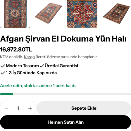
Afgan Şirvan El Dokuma Yün Halı
Normal
16,972.80TL
fiyat
KDV dahildir.
Kargo
ücreti ödeme sırasında hesaplanır.
Modern Tasarım
Üretici Garantisi
1-3 İş Gününde Kapınızda
Acele edin, stokta sadece
1
adet kaldı.
Adet
Sepete Ekle
Afgan Şirvan El Dokuma Yün Halı Adetini Azalt
Afgan Şirvan El Dokuma Yün Halı Adetini 
Hemen Satın Alın