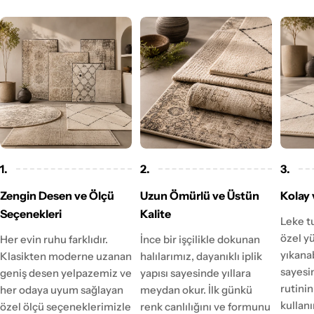
1.
2.
3.
Zengin Desen ve Ölçü
Uzun Ömürlü ve Üstün
Kolay 
Seçenekleri
Kalite
Leke t
özel y
Her evin ruhu farklıdır.
İnce bir işçilikle dokunan
yıkanab
Klasikten moderne uzanan
halılarımız, dayanıklı iplik
sayesi
geniş desen yelpazemiz ve
yapısı sayesinde yıllara
rutinin
her odaya uyum sağlayan
meydan okur. İlk günkü
kulla
özel ölçü seçeneklerimizle
renk canlılığını ve formunu