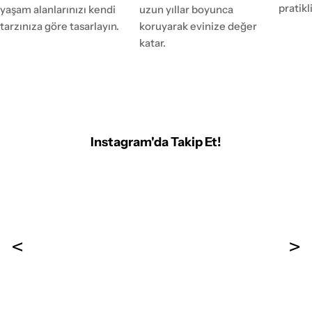
pratikl
yaşam alanlarınızı kendi
uzun yıllar boyunca
tarzınıza göre tasarlayın.
koruyarak evinize değer
katar.
Instagram'da Takip Et!