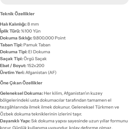
Teknik Özellikler
Halı Kalınlığı:
8 mm
İplik Türü:
%100 Yün
Dokuma Sıklığı:
9.800.000 Point
Taban Tipi:
Pamuk Taban
Dokuma Tipi:
El Dokuma
Saçak Tipi:
Örgü Saçak
Ebat / Boyut:
152x200
Üretim Yeri:
Afganistan (AF)
Öne Çıkan Özellikler
Geleneksel Dokuma:
Her kilim, Afganistan’ın kuzey
bölgelerindeki usta dokumacılar tarafından tamamen el
tezgâhlarında ilmek ilmek dokunur. Geleneksel Türkmen ve
Özbek dokuma tekniklerinin izlerini taşır.
Dayanıklı Yapı:
Sık dokuma yapısı sayesinde uzun yıllar formunu
korur. Günlük kullanıma uygundur, kolay deforme olmaz.