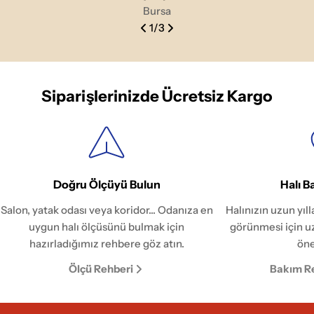
Bursa
1
/
3
Siparişlerinizde Ücretsiz Kargo
Doğru Ölçüyü Bulun
Halı B
Salon, yatak odası veya koridor... Odanıza en
Halınızın uzun yıl
uygun halı ölçüsünü bulmak için
görünmesi için u
hazırladığımız rehbere göz atın.
öne
Ölçü Rehberi
Bakım R