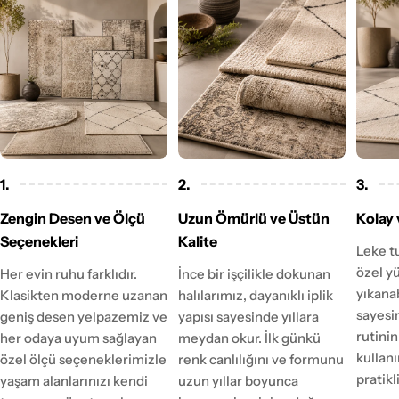
1.
2.
3.
Zengin Desen ve Ölçü
Uzun Ömürlü ve Üstün
Kolay 
Seçenekleri
Kalite
Leke t
özel y
Her evin ruhu farklıdır.
İnce bir işçilikle dokunan
yıkanab
Klasikten moderne uzanan
halılarımız, dayanıklı iplik
sayesi
geniş desen yelpazemiz ve
yapısı sayesinde yıllara
rutinin
her odaya uyum sağlayan
meydan okur. İlk günkü
kulla
özel ölçü seçeneklerimizle
renk canlılığını ve formunu
pratikl
yaşam alanlarınızı kendi
uzun yıllar boyunca