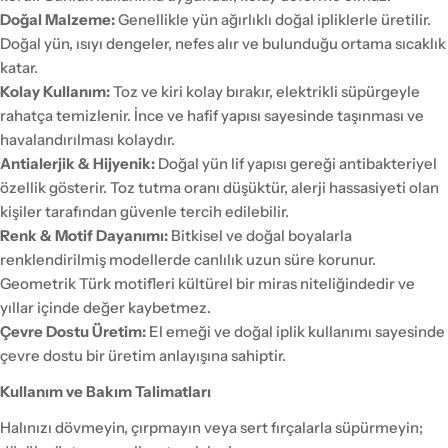
Doğal Malzeme:
Genellikle yün ağırlıklı doğal ipliklerle üretilir.
Doğal yün, ısıyı dengeler, nefes alır ve bulunduğu ortama sıcaklık
katar.
Kolay Kullanım:
Toz ve kiri kolay bırakır, elektrikli süpürgeyle
rahatça temizlenir. İnce ve hafif yapısı sayesinde taşınması ve
havalandırılması kolaydır.
Antialerjik & Hijyenik:
Doğal yün lif yapısı gereği antibakteriyel
özellik gösterir. Toz tutma oranı düşüktür, alerji hassasiyeti olan
kişiler tarafından güvenle tercih edilebilir.
Renk & Motif Dayanımı:
Bitkisel ve doğal boyalarla
renklendirilmiş modellerde canlılık uzun süre korunur.
Geometrik Türk motifleri kültürel bir miras niteliğindedir ve
yıllar içinde değer kaybetmez.
Çevre Dostu Üretim:
El emeği ve doğal iplik kullanımı sayesinde
çevre dostu bir üretim anlayışına sahiptir.
Kullanım ve Bakım Talimatları
Halınızı dövmeyin, çırpmayın veya sert fırçalarla süpürmeyin;