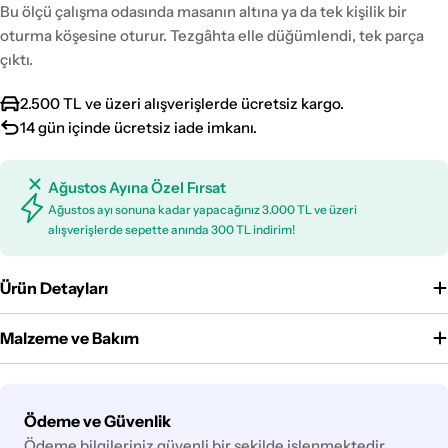
Bu ölçü çalışma odasında masanın altına ya da tek kişilik bir
oturma köşesine oturur. Tezgâhta elle düğümlendi, tek parça
çıktı.
2.500 TL ve üzeri alışverişlerde ücretsiz kargo.
14 gün içinde ücretsiz iade imkanı.
Ağustos Ayına Özel Fırsat
Ağustos ayı sonuna kadar yapacağınız 3.000 TL ve üzeri
alışverişlerde sepette anında 300 TL indirim!
Ürün Detayları
Malzeme ve Bakım
Ödeme
Ödeme ve Güvenlik
yöntemleri
Ödeme bilgileriniz güvenli bir şekilde işlenmektedir.