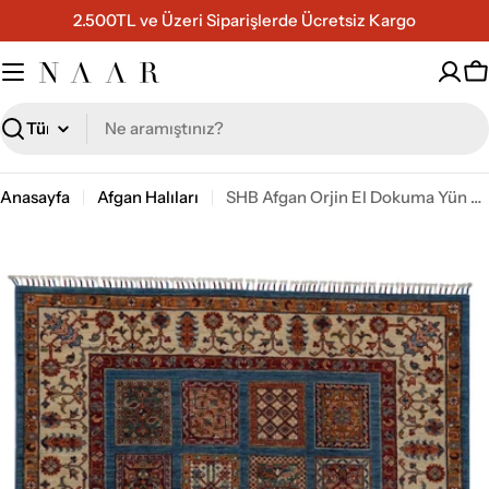
İçeriğe
2.500TL ve Üzeri Siparişlerde Ücretsiz Kargo
geç
S
Ara
Anasayfa
Afgan Halıları
SHB Afgan Orjin El Dokuma Yün Halı