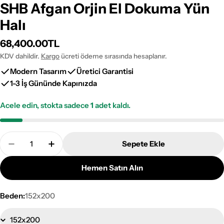
SHB Afgan Orjin El Dokuma Yün
Halı
Normal
68,400.00TL
fiyat
KDV dahildir.
Kargo
ücreti ödeme sırasında hesaplanır.
Modern Tasarım
Üretici Garantisi
1-3 İş Gününde Kapınızda
Acele edin, stokta sadece
1
adet kaldı.
Adet
Sepete Ekle
SHB Afgan Orjin El Dokuma Yün Halı Adetini Azalt
SHB Afgan Orjin El Dokuma Yün Halı Adeti
Hemen Satın Alın
Beden:
152x200