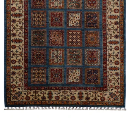
0 numaralı medyayı pencerede aç