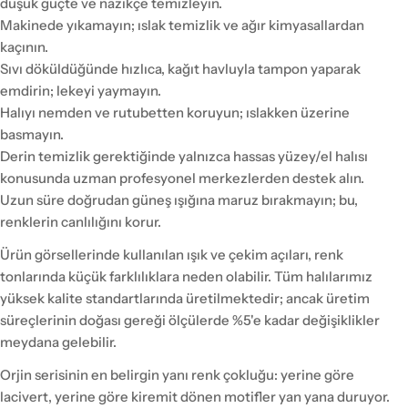
düşük güçte ve nazikçe temizleyin.
Makinede yıkamayın; ıslak temizlik ve ağır kimyasallardan
kaçının.
Sıvı döküldüğünde hızlıca, kağıt havluyla tampon yaparak
emdirin; lekeyi yaymayın.
Halıyı nemden ve rutubetten koruyun; ıslakken üzerine
basmayın.
Derin temizlik gerektiğinde yalnızca hassas yüzey/el halısı
konusunda uzman profesyonel merkezlerden destek alın.
Uzun süre doğrudan güneş ışığına maruz bırakmayın; bu,
renklerin canlılığını korur.
Ürün görsellerinde kullanılan ışık ve çekim açıları, renk
tonlarında küçük farklılıklara neden olabilir. Tüm halılarımız
yüksek kalite standartlarında üretilmektedir; ancak üretim
süreçlerinin doğası gereği ölçülerde %5'e kadar değişiklikler
meydana gelebilir.
Orjin serisinin en belirgin yanı renk çokluğu: yerine göre
lacivert, yerine göre kiremit dönen motifler yan yana duruyor.