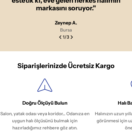
estetik ki, eve gelen herkes halımın
markasını soruyor."
Zeynep A.
Bursa
1
/
3
Siparişlerinizde Ücretsiz Kargo
Doğru Ölçüyü Bulun
Halı B
Salon, yatak odası veya koridor... Odanıza en
Halınızın uzun yıl
uygun halı ölçüsünü bulmak için
görünmesi için u
hazırladığımız rehbere göz atın.
öne