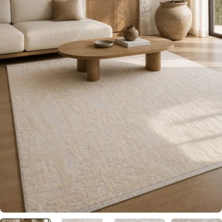
0 numaralı medyayı pencerede aç