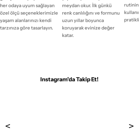
rutinin
her odaya uyum sağlayan
meydan okur. İlk günkü
kulla
özel ölçü seçeneklerimizle
renk canlılığını ve formunu
pratikl
yaşam alanlarınızı kendi
uzun yıllar boyunca
tarzınıza göre tasarlayın.
koruyarak evinize değer
katar.
Instagram'da Takip Et!