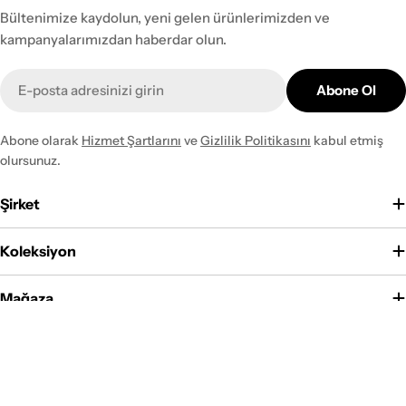
Bültenimize kaydolun, yeni gelen ürünlerimizden ve
kampanyalarımızdan haberdar olun.
E-
Abone Ol
posta
Abone olarak
Hizmet Şartlarını
ve
Gizlilik Politikasını
kabul etmiş
olursunuz.
Şirket
Koleksiyon
Mağaza
Ödeme
yöntemleri
Facebook
Instagram
YouTube