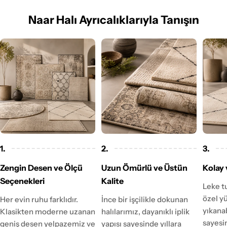
Naar Halı Ayrıcalıklarıyla Tanışın
1.
2.
3.
Zengin Desen ve Ölçü
Uzun Ömürlü ve Üstün
Kolay 
Seçenekleri
Kalite
Leke t
özel y
Her evin ruhu farklıdır.
İnce bir işçilikle dokunan
yıkanab
Klasikten moderne uzanan
halılarımız, dayanıklı iplik
sayesi
geniş desen yelpazemiz ve
yapısı sayesinde yıllara