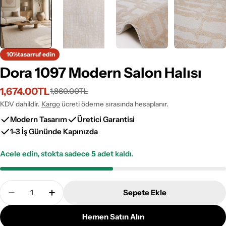
10%
tasarruf edin
Dora 1097 Modern Salon Halısı
1,674.00TL
1,860.00TL
İndirimli
Normal
fiyat
fiyat
KDV dahildir.
Kargo
ücreti ödeme sırasında hesaplanır.
Modern Tasarım
Üretici Garantisi
1-3 İş Gününde Kapınızda
Acele edin, stokta sadece
5
adet kaldı.
Adet
Sepete Ekle
Dora 1097 Modern Salon Halısı Adetini Azalt
Dora 1097 Modern Salon Halısı Adetini Art
Hemen Satın Alın