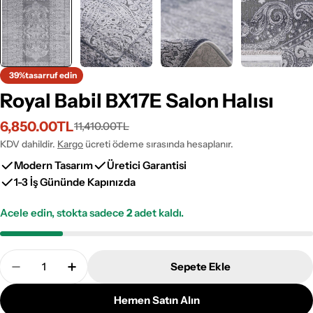
39%
tasarruf edin
Royal Babil BX17E Salon Halısı
6,850.00TL
11,410.00TL
İndirimli
Normal
fiyat
fiyat
KDV dahildir.
Kargo
ücreti ödeme sırasında hesaplanır.
Modern Tasarım
Üretici Garantisi
1-3 İş Gününde Kapınızda
Acele edin, stokta sadece
2
adet kaldı.
Adet
Sepete Ekle
Royal Babil BX17E Salon Halısı Adetini Azalt
Royal Babil BX17E Salon Halısı Adetini Art
Hemen Satın Alın