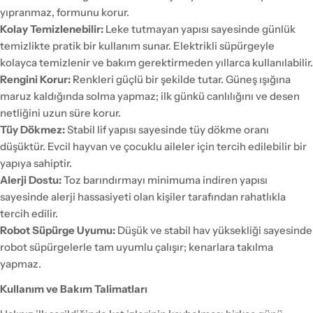
yıpranmaz, formunu korur.
Kolay Temizlenebilir:
Leke tutmayan yapısı sayesinde günlük
temizlikte pratik bir kullanım sunar. Elektrikli süpürgeyle
kolayca temizlenir ve bakım gerektirmeden yıllarca kullanılabilir.
Rengini Korur:
Renkleri güçlü bir şekilde tutar. Güneş ışığına
maruz kaldığında solma yapmaz; ilk günkü canlılığını ve desen
netliğini uzun süre korur.
Tüy Dökmez:
Stabil lif yapısı sayesinde tüy dökme oranı
düşüktür. Evcil hayvan ve çocuklu aileler için tercih edilebilir bir
yapıya sahiptir.
Alerji Dostu:
Toz barındırmayı minimuma indiren yapısı
sayesinde alerji hassasiyeti olan kişiler tarafından rahatlıkla
tercih edilir.
Robot Süpürge Uyumu:
Düşük ve stabil hav yüksekliği sayesinde
robot süpürgelerle tam uyumlu çalışır; kenarlara takılma
yapmaz.
Kullanım ve Bakım Talimatları