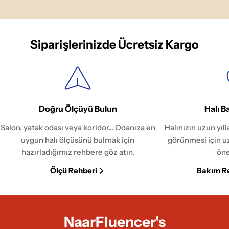
Siparişlerinizde Ücretsiz Kargo
Doğru Ölçüyü Bulun
Halı B
Salon, yatak odası veya koridor... Odanıza en
Halınızın uzun yıl
uygun halı ölçüsünü bulmak için
görünmesi için u
hazırladığımız rehbere göz atın.
öne
Ölçü Rehberi
Bakım R
NaarFluencer's