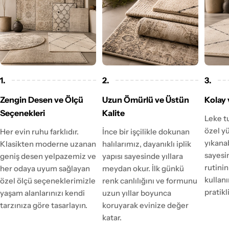
1.
2.
3.
Zengin Desen ve Ölçü
Uzun Ömürlü ve Üstün
Kolay 
Seçenekleri
Kalite
Leke t
özel y
Her evin ruhu farklıdır.
İnce bir işçilikle dokunan
yıkanab
Klasikten moderne uzanan
halılarımız, dayanıklı iplik
sayesi
geniş desen yelpazemiz ve
yapısı sayesinde yıllara
rutinin
her odaya uyum sağlayan
meydan okur. İlk günkü
kulla
özel ölçü seçeneklerimizle
renk canlılığını ve formunu
pratikl
yaşam alanlarınızı kendi
uzun yıllar boyunca
tarzınıza göre tasarlayın.
koruyarak evinize değer
katar.