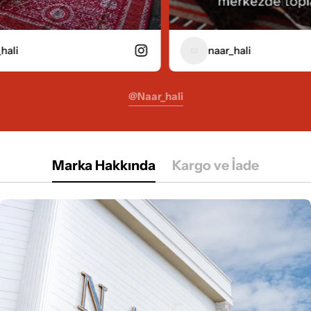
naar_hali
@naar_hali
Marka Hakkında
Kargo ve İade