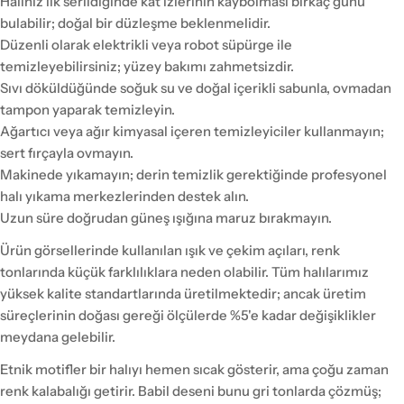
Halınız ilk serildiğinde kat izlerinin kaybolması birkaç günü
bulabilir; doğal bir düzleşme beklenmelidir.
Düzenli olarak elektrikli veya robot süpürge ile
temizleyebilirsiniz; yüzey bakımı zahmetsizdir.
Sıvı döküldüğünde soğuk su ve doğal içerikli sabunla, ovmadan
tampon yaparak temizleyin.
Ağartıcı veya ağır kimyasal içeren temizleyiciler kullanmayın;
sert fırçayla ovmayın.
Makinede yıkamayın; derin temizlik gerektiğinde profesyonel
halı yıkama merkezlerinden destek alın.
Uzun süre doğrudan güneş ışığına maruz bırakmayın.
Ürün görsellerinde kullanılan ışık ve çekim açıları, renk
tonlarında küçük farklılıklara neden olabilir. Tüm halılarımız
yüksek kalite standartlarında üretilmektedir; ancak üretim
süreçlerinin doğası gereği ölçülerde %5'e kadar değişiklikler
meydana gelebilir.
Etnik motifler bir halıyı hemen sıcak gösterir, ama çoğu zaman
renk kalabalığı getirir. Babil deseni bunu gri tonlarda çözmüş;