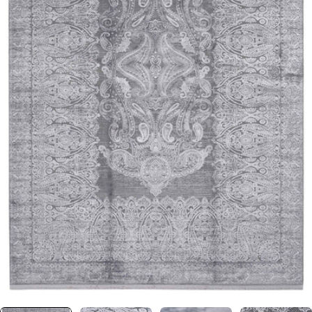
0 numaralı medyayı pencerede aç