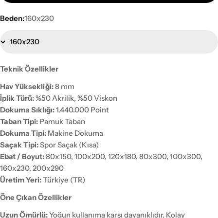
Beden:
160x230
Teknik Özellikler
Hav Yüksekliği:
8 mm
İplik Türü:
%50 Akrilik, %50 Viskon
Dokuma Sıklığı:
1.440.000 Point
Taban Tipi:
Pamuk Taban
Dokuma Tipi:
Makine Dokuma
Saçak Tipi:
Spor Saçak (Kısa)
Ebat / Boyut:
80x150, 100x200, 120x180, 80x300, 100x300,
160x230, 200x290
Üretim Yeri:
Türkiye (TR)
Öne Çıkan Özellikler
Uzun Ömürlü:
Yoğun kullanıma karşı dayanıklıdır. Kolay