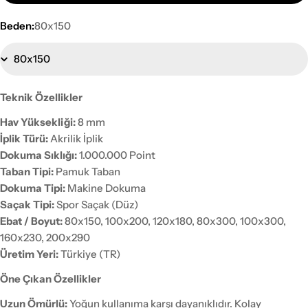
Beden:
80x150
Teknik Özellikler
Hav Yüksekliği:
8 mm
İplik Türü:
Akrilik İplik
Dokuma Sıklığı:
1.000.000 Point
Taban Tipi:
Pamuk Taban
Dokuma Tipi:
Makine Dokuma
Saçak Tipi:
Spor Saçak (Düz)
Ebat / Boyut:
80x150, 100x200, 120x180, 80x300, 100x300,
160x230, 200x290
Üretim Yeri:
Türkiye (TR)
Öne Çıkan Özellikler
Uzun Ömürlü:
Yoğun kullanıma karşı dayanıklıdır. Kolay