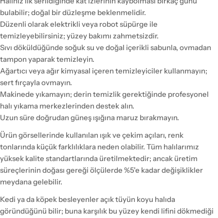
Halınız ilk serildiğinde kat izlerinin kaybolması birkaç günü
bulabilir; doğal bir düzleşme beklenmelidir.
Düzenli olarak elektrikli veya robot süpürge ile
temizleyebilirsiniz; yüzey bakımı zahmetsizdir.
Sıvı döküldüğünde soğuk su ve doğal içerikli sabunla, ovmadan
tampon yaparak temizleyin.
Ağartıcı veya ağır kimyasal içeren temizleyiciler kullanmayın;
sert fırçayla ovmayın.
Makinede yıkamayın; derin temizlik gerektiğinde profesyonel
halı yıkama merkezlerinden destek alın.
Uzun süre doğrudan güneş ışığına maruz bırakmayın.
Ürün görsellerinde kullanılan ışık ve çekim açıları, renk
tonlarında küçük farklılıklara neden olabilir. Tüm halılarımız
yüksek kalite standartlarında üretilmektedir; ancak üretim
süreçlerinin doğası gereği ölçülerde %5'e kadar değişiklikler
meydana gelebilir.
Kedi ya da köpek besleyenler açık tüyün koyu halıda
göründüğünü bilir; buna karşılık bu yüzey kendi lifini dökmediği