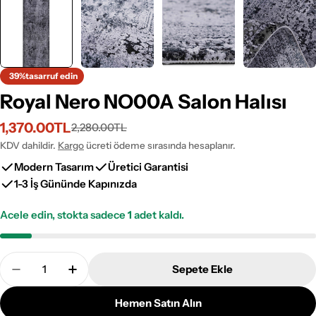
39%
tasarruf edin
Royal Nero NO00A Salon Halısı
1,370.00TL
2,280.00TL
İndirimli
Normal
fiyat
fiyat
KDV dahildir.
Kargo
ücreti ödeme sırasında hesaplanır.
Modern Tasarım
Üretici Garantisi
1-3 İş Gününde Kapınızda
Acele edin, stokta sadece
1
adet kaldı.
Adet
Sepete Ekle
Royal Nero NO00A Salon Halısı Adetini Azalt
Royal Nero NO00A Salon Halısı Adetini Ar
Hemen Satın Alın