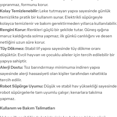
yıpranmaz, formunu korur.
Kolay Temizlenebilir:
Leke tutmayan yapısı sayesinde günlük
temizlikte pratik bir kullanım sunar. Elektrikli süpürgeyle
kolayca temizlenir ve bakım gerektirmeden yıllarca kullanılabilir.
Rengini Korur:
Renkleri güçlü bir şekilde tutar. Güneş ışığına
maruz kaldığında solma yapmaz; ilk günkü canlılığını ve desen
netliğini uzun süre korur.
Tüy Dökmez:
Stabil lif yapısı sayesinde tüy dökme oranı
düşüktür. Evcil hayvan ve çocuklu aileler için tercih edilebilir bir
yapıya sahiptir.
Alerji Dostu:
Toz barındırmayı minimuma indiren yapısı
sayesinde alerji hassasiyeti olan kişiler tarafından rahatlıkla
tercih edilir.
Robot Süpürge Uyumu:
Düşük ve stabil hav yüksekliği sayesinde
robot süpürgelerle tam uyumlu çalışır; kenarlara takılma
yapmaz.
Kullanım ve Bakım Talimatları