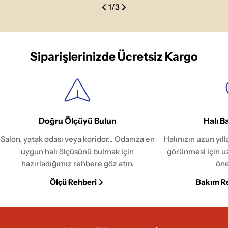
1
/
3
Siparişlerinizde Ücretsiz Kargo
Doğru Ölçüyü Bulun
Halı B
Salon, yatak odası veya koridor... Odanıza en
Halınızın uzun yıl
uygun halı ölçüsünü bulmak için
görünmesi için u
hazırladığımız rehbere göz atın.
öne
Ölçü Rehberi
Bakım R