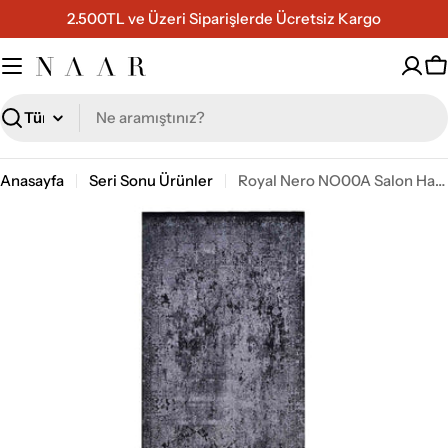
İçeriğe
2.500TL ve Üzeri Siparişlerde Ücretsiz Kargo
geç
S
Ara
Anasayfa
Seri Sonu Ürünler
Royal Nero NO00A Salon Halısı