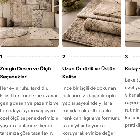
1.
2.
3.
Zengin Desen ve Ölçü
Uzun Ömürlü ve Üstün
Kolay 
Seçenekleri
Kalite
Leke t
özel y
Her evin ruhu farklıdır.
İnce bir işçilikle dokunan
yıkanab
Klasikten moderne uzanan
halılarımız, dayanıklı iplik
sayesi
geniş desen yelpazemiz ve
yapısı sayesinde yıllara
rutinin
her odaya uyum sağlayan
meydan okur. İlk günkü
kulla
özel ölçü seçeneklerimizle
renk canlılığını ve formunu
pratikl
yaşam alanlarınızı kendi
uzun yıllar boyunca
tarzınıza göre tasarlayın.
koruyarak evinize değer