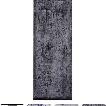
0 numaralı medyayı pencerede aç