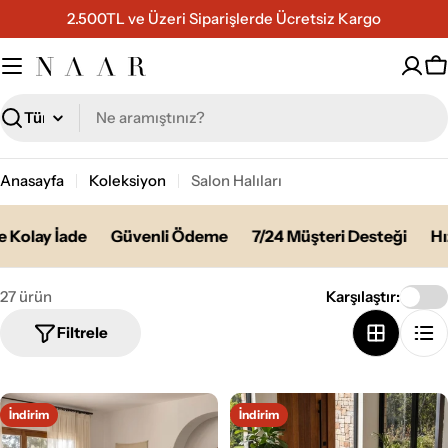
İçeriğe
2.500TL ve Üzeri Siparişlerde Ücretsiz Kargo
geç
S
Ara
Anasayfa
Koleksiyon
Salon Halıları
olay İade
Güvenli Ödeme
7/24 Müşteri Desteği
Hızlı 
27 ürün
Karşılaştır:
Filtrele
İndirim
İndirim