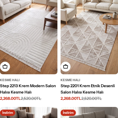
Seçenekleri Belirleyin
Seçenekleri Belirleyin
KESME HALI
KESME HALI
Step 2213 Krem Modern Salon
Step 2201 Krem Etnik Desenli
Halısı Kesme Halı
Salon Halısı Kesme Halı
2,268.00TL
2,520.00TL
2,268.00TL
2,520.00TL
İndirimli
Normal
İndirimli
Normal
fiyat
fiyat
fiyat
fiyat
İndirim
İndirim