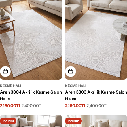
Seçenekleri Belirleyin
Seçenekleri Belirleyin
KESME HALI
KESME HALI
Aren 3304 Akrilik Kesme Salon
Aren 3303 Akrilik Kesme Salon
Halısı
Halısı
2,160.00TL
2,400.00TL
2,160.00TL
2,400.00TL
İndirimli
Normal
İndirimli
Normal
fiyat
fiyat
fiyat
fiyat
İndirim
İndirim