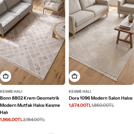
Seçenekleri Belirleyin
Seçenekleri Belirleyin
KESME HALI
KESME HALI
Bonn 8802 Krem Geometrik
Dora 1096 Modern Salon Halısı
Modern Mutfak Halısı Kesme
1,674.00TL
1,860.00TL
İndirimli
Normal
Halı
fiyat
fiyat
1,966.00TL
2,184.00TL
İndirimli
Normal
fiyat
fiyat