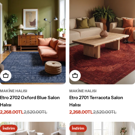
Seçenekleri Belirleyin
Seçenekleri Belirleyin
MAKINE HALISI
MAKINE HALISI
Etro 2702 Oxford Blue Salon
Etro 2701 Terracota Salon
Halısı
Halısı
2,268.00TL
2,520.00TL
2,268.00TL
2,520.00TL
İndirimli
Normal
İndirimli
Normal
fiyat
fiyat
fiyat
fiyat
İndirim
İndirim