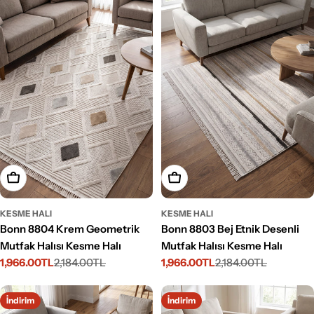
Seçenekleri Belirleyin
Seçenekleri Belirleyin
KESME HALI
KESME HALI
Bonn 8804 Krem Geometrik
Bonn 8803 Bej Etnik Desenli
Mutfak Halısı Kesme Halı
Mutfak Halısı Kesme Halı
1,966.00TL
2,184.00TL
1,966.00TL
2,184.00TL
İndirimli
Normal
İndirimli
Normal
fiyat
fiyat
fiyat
fiyat
İndirim
İndirim