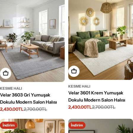
Seçenekleri Belirleyin
Seçenekleri Belirleyin
KESME HALI
KESME HALI
Velar 3601 Krem Yumuşak
Velar 3603 Gri Yumuşak
Dokulu Modern Salon Halısı
Dokulu Modern Salon Halısı
2,430.00TL
2,700.00TL
İndirimli
Normal
2,430.00TL
2,700.00TL
İndirimli
Normal
fiyat
fiyat
fiyat
fiyat
İndirim
İndirim