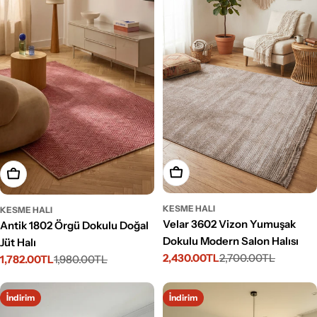
Seçenekleri Belirleyin
Seçenekleri Belirleyin
KESME HALI
KESME HALI
Velar 3602 Vizon Yumuşak
Antik 1802 Örgü Dokulu Doğal
Dokulu Modern Salon Halısı
Jüt Halı
2,430.00TL
2,700.00TL
1,782.00TL
1,980.00TL
İndirimli
Normal
İndirimli
Normal
fiyat
fiyat
fiyat
fiyat
İndirim
İndirim