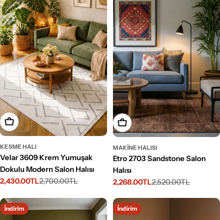
Seçenekleri Belirleyin
Seçenekleri Belirleyin
KESME HALI
MAKINE HALISI
Velar 3609 Krem Yumuşak
Etro 2703 Sandstone Salon
Dokulu Modern Salon Halısı
Halısı
2,430.00TL
2,700.00TL
2,268.00TL
2,520.00TL
İndirimli
Normal
İndirimli
Normal
fiyat
fiyat
fiyat
fiyat
İndirim
İndirim