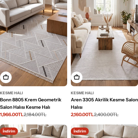
Seçenekleri Belirleyin
Seçenekleri Belirleyin
KESME HALI
KESME HALI
Bonn 8805 Krem Geometrik
Aren 3305 Akrilik Kesme Salon
Salon Halısı Kesme Halı
Halısı
1,966.00TL
2,184.00TL
2,160.00TL
2,400.00TL
İndirimli
Normal
İndirimli
Normal
fiyat
fiyat
fiyat
fiyat
İndirim
İndirim