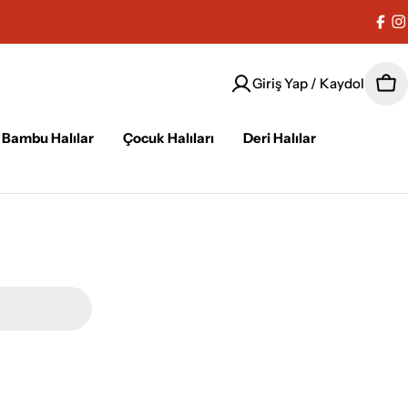
Fac
I
Giriş Yap / Kaydol
Sep
Bambu Halılar
Çocuk Halıları
Deri Halılar