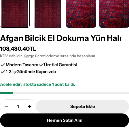
Afgan Bilcik El Dokuma Yün Halı
Normal
108,480.40TL
fiyat
KDV dahildir.
Kargo
ücreti ödeme sırasında hesaplanır.
Modern Tasarım
Üretici Garantisi
1-3 İş Gününde Kapınızda
Acele edin, stokta sadece
1
adet kaldı.
Adet
Sepete Ekle
Afgan Bilcik El Dokuma Yün Halı Adetini Azalt
Afgan Bilcik El Dokuma Yün Halı Adetini A
Hemen Satın Alın