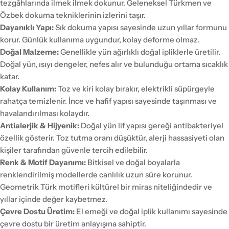
tezgâhlarında ilmek ilmek dokunur. Geleneksel Türkmen ve
Özbek dokuma tekniklerinin izlerini taşır.
Dayanıklı Yapı:
Sık dokuma yapısı sayesinde uzun yıllar formunu
korur. Günlük kullanıma uygundur, kolay deforme olmaz.
Doğal Malzeme:
Genellikle yün ağırlıklı doğal ipliklerle üretilir.
Doğal yün, ısıyı dengeler, nefes alır ve bulunduğu ortama sıcaklık
katar.
Kolay Kullanım:
Toz ve kiri kolay bırakır, elektrikli süpürgeyle
rahatça temizlenir. İnce ve hafif yapısı sayesinde taşınması ve
havalandırılması kolaydır.
Antialerjik & Hijyenik:
Doğal yün lif yapısı gereği antibakteriyel
özellik gösterir. Toz tutma oranı düşüktür, alerji hassasiyeti olan
kişiler tarafından güvenle tercih edilebilir.
Renk & Motif Dayanımı:
Bitkisel ve doğal boyalarla
renklendirilmiş modellerde canlılık uzun süre korunur.
Geometrik Türk motifleri kültürel bir miras niteliğindedir ve
yıllar içinde değer kaybetmez.
Çevre Dostu Üretim:
El emeği ve doğal iplik kullanımı sayesinde
çevre dostu bir üretim anlayışına sahiptir.