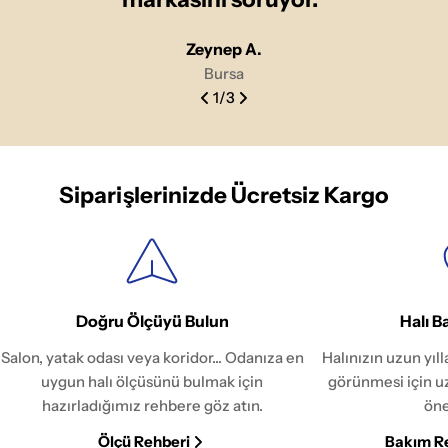
Zeynep A.
Bursa
1
/
3
Siparişlerinizde Ücretsiz Kargo
Doğru Ölçüyü Bulun
Halı B
Salon, yatak odası veya koridor... Odanıza en
Halınızın uzun yıl
uygun halı ölçüsünü bulmak için
görünmesi için u
hazırladığımız rehbere göz atın.
öne
Ölçü Rehberi
Bakım R