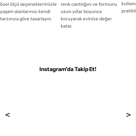
kulla
özel ölçü seçeneklerimizle
renk canlılığını ve formunu
pratikl
yaşam alanlarınızı kendi
uzun yıllar boyunca
tarzınıza göre tasarlayın.
koruyarak evinize değer
katar.
Instagram'da Takip Et!