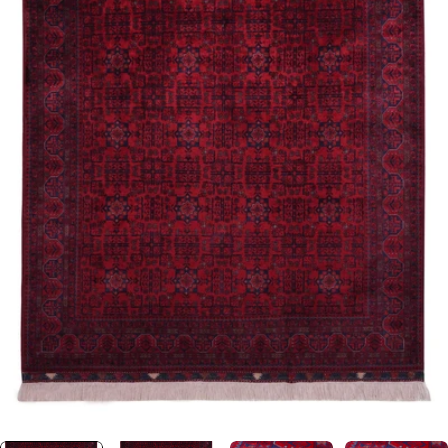
0 numaralı medyayı pencerede aç