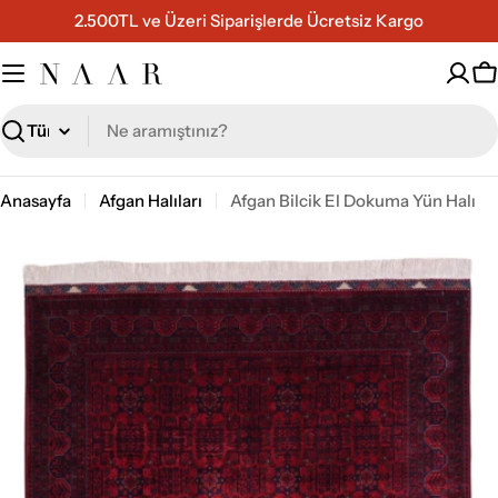
İçeriğe
2.500TL ve Üzeri Siparişlerde Ücretsiz Kargo
geç
S
Ara
Anasayfa
Afgan Halıları
Afgan Bilcik El Dokuma Yün Halı