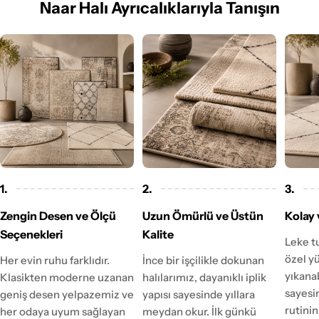
Naar Halı Ayrıcalıklarıyla Tanışın
1.
2.
3.
Zengin Desen ve Ölçü
Uzun Ömürlü ve Üstün
Kolay 
Seçenekleri
Kalite
Leke t
özel y
Her evin ruhu farklıdır.
İnce bir işçilikle dokunan
yıkanab
Klasikten moderne uzanan
halılarımız, dayanıklı iplik
sayesi
geniş desen yelpazemiz ve
yapısı sayesinde yıllara
rutinin
her odaya uyum sağlayan
meydan okur. İlk günkü