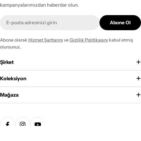
kampanyalarımızdan haberdar olun.
E-
Abone Ol
posta
Abone olarak
Hizmet Şartlarını
ve
Gizlilik Politikasını
kabul etmiş
olursunuz.
Şirket
Koleksiyon
Mağaza
Ödeme
yöntemleri
Facebook
Instagram
YouTube