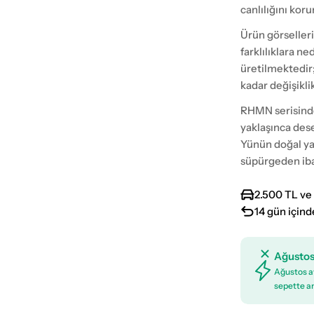
canlılığını korur
Ürün görselleri
farklılıklara n
üretilmektedir
kadar değişikli
RHMN serisinde 
yaklaşınca dese
Yünün doğal ya
süpürgeden iba
2.500 TL ve 
14 gün içind
Ağustos
Ağustos ay
sepette an