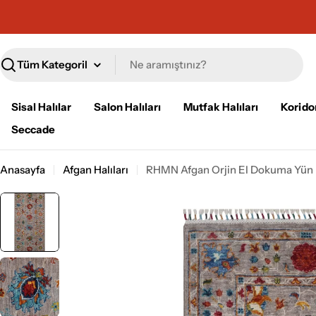
İçeriğe
geç
Ara
Sisal Halılar
Salon Halıları
Mutfak Halıları
Koridor
Seccade
Anasayfa
Afgan Halıları
RHMN Afgan Orjin El Dokuma Yün 