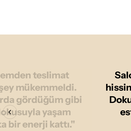
memden teslimat
Sal
r şey mükemmeldi.
hissi
arda gördüğüm gibi
Dokus
e dokusuyla yaşam
es
bir enerji kattı."