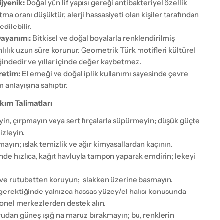
ijyenik:
Doğal yün lif yapısı gereği antibakteriyel özellik
tma oranı düşüktür, alerji hassasiyeti olan kişiler tarafından
dilebilir.
Dayanımı:
Bitkisel ve doğal boyalarla renklendirilmiş
lılık uzun süre korunur. Geometrik Türk motifleri kültürel
iğindedir ve yıllar içinde değer kaybetmez.
retim:
El emeği ve doğal iplik kullanımı sayesinde çevre
m anlayışına sahiptir.
kım Talimatları
yin, çırpmayın veya sert fırçalarla süpürmeyin; düşük güçte
izleyin.
yın; ıslak temizlik ve ağır kimyasallardan kaçının.
nde hızlıca, kağıt havluyla tampon yaparak emdirin; lekeyi
ve rutubetten koruyun; ıslakken üzerine basmayın.
 gerektiğinde yalnızca hassas yüzey/el halısı konusunda
nel merkezlerden destek alın.
udan güneş ışığına maruz bırakmayın; bu, renklerin