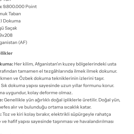
:
9.800.000 Point
uk Taban
l Dokuma
ü Saçak
9x208
ganistan (AF)
likler
okuma:
Her kilim, Afganistan’ın kuzey bölgelerindeki usta
rafından tamamen el tezgâhlarında ilmek ilmek dokunur.
kmen ve Özbek dokuma tekniklerinin izlerini taşır.
:
Sık dokuma yapısı sayesinde uzun yıllar formunu korur.
ma uygundur, kolay deforme olmaz.
e:
Genellikle yün ağırlıklı doğal ipliklerle üretilir. Doğal yün,
 nefes alır ve bulunduğu ortama sıcaklık katar.
:
Toz ve kiri kolay bırakır, elektrikli süpürgeyle rahatça
e ve hafif yapısı sayesinde taşınması ve havalandırılması