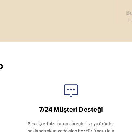
Bu
İ
o
7/24 Müşteri Desteği
Siparişleriniz, kargo süreçleri veya ürünler
hakkında aklınıza takılan her türlü soru için