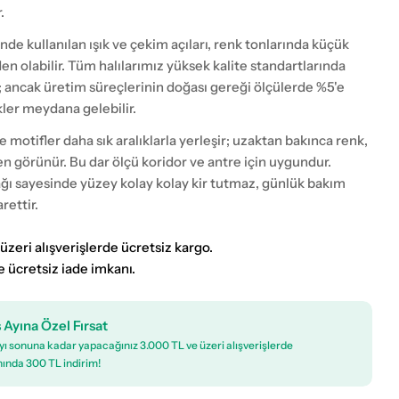
.
nde kullanılan ışık ve çekim açıları, renk tonlarında küçük
eden olabilir. Tüm halılarımız yüksek kalite standartlarında
; ancak üretim süreçlerinin doğası gereği ölçülerde %5'e
kler meydana gelebilir.
motifler daha sık aralıklarla yerleşir; uzaktan bakınca renk,
n görünür. Bu dar ölçü koridor ve antre için uygundur.
ğı sayesinde yüzey kolay kolay kir tutmaz, günlük bakım
rettir.
üzeri alışverişlerde ücretsiz kargo.
e ücretsiz iade imkanı.
 Ayına Özel Fırsat
ı sonuna kadar yapacağınız 3.000 TL ve üzeri alışverişlerde
ında 300 TL indirim!