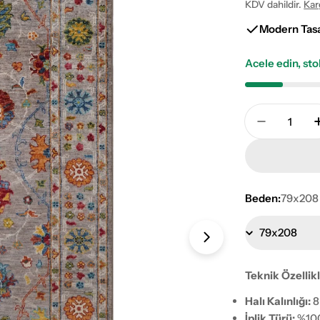
fiyat
KDV dahildir.
Kar
Modern Tas
Acele edin, st
Adet
RHMN Afga
Beden:
79x208
1 numaralı medy
Teknik Özellik
Halı Kalınlığı:
8
İplik Türü:
%10