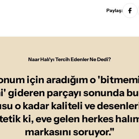
Paylaş:
Naar Halı'yı Tercih Edenler Ne Dedi?
onum için aradığım o 'bitmemi
ni' gideren parçayı sonunda b
u o kadar kaliteli ve desenler
tetik ki, eve gelen herkes halı
markasını soruyor."