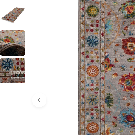
0 numaralı medyayı pencerede aç