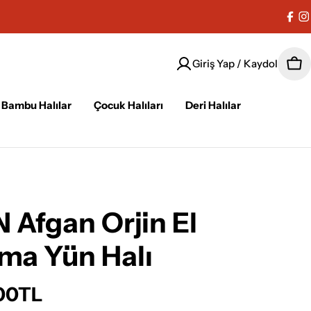
Fac
I
Giriş Yap / Kaydol
Sep
Bambu Halılar
Çocuk Halıları
Deri Halılar
Afgan Orjin El
ma Yün Halı
.00TL