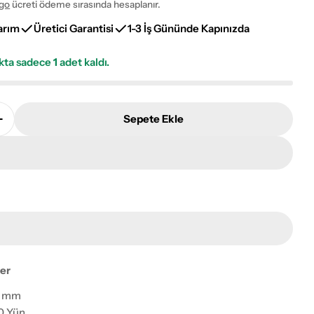
go
ücreti ödeme sırasında hesaplanır.
arım
Üretici Garantisi
1-3 İş Gününde Kapınızda
okta sadece
1
adet kaldı.
Sepete Ekle
n Orjin El Dokuma Yün Halı Adetini Azalt
RHMN Afgan Orjin El Dokuma Yün Halı Adetini Artır
ayı pencerede aç
ler
 mm
0 Yün