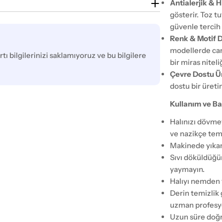
Antialerjik & H
gösterir. Toz tu
güvenle tercih e
Renk & Motif 
modellerde can
tı bilgilerinizi saklamıyoruz ve bu bilgilere
bir miras nitel
Çevre Dostu Ü
dostu bir üreti
Kullanım ve Ba
Halınızı dövme
ve nazikçe tem
Makinede yıkama
Sıvı döküldüğü
yaymayın.
Halıyı nemden 
Derin temizlik
uzman profesyo
Uzun süre doğr