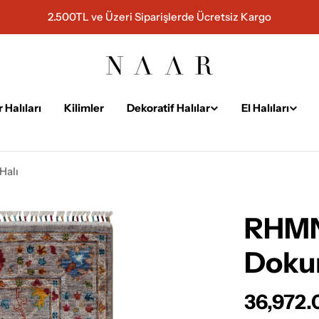
2.500TL ve Üzeri Siparişlerde Ücretsiz Kargo
 Halıları
Kilimler
Dekoratif Halılar
El Halıları
Halı
RHMN 
Doku
Normal
36,972