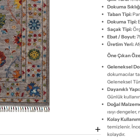
Dokuma Sıklığı
Taban Tipi:
Pam
Dokuma Tipi:
E
Saçak Tipi:
Örg
Ebat / Boyut:
7
Üretim Yeri:
Af
Öne Çıkan Özel
Geleneksel D
dokumacılar ta
Geleneksel Tür
Dayanıklı Yapı
Günlük kullanı
Doğal Malzem
ısıyı dengeler,
Kolay Kullanım
temizlenir. İnc
kolaydır.