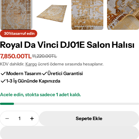
30%
tasarruf edin
Royal Da Vinci DJ01E Salon Halısı
7,850.00TL
11,220.00TL
İndirimli
Normal
fiyat
fiyat
KDV dahildir.
Kargo
ücreti ödeme sırasında hesaplanır.
Modern Tasarım
Üretici Garantisi
1-3 İş Gününde Kapınızda
Acele edin, stokta sadece
1
adet kaldı.
Adet
Sepete Ekle
Royal Da Vinci DJ01E Salon Halısı Adetini Azalt
Royal Da Vinci DJ01E Salon Halısı Adetini 