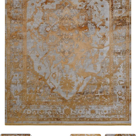
0 numaralı medyayı pencerede aç