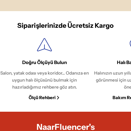
Siparişlerinizde Ücretsiz Kargo
Doğru Ölçüyü Bulun
Halı B
Salon, yatak odası veya koridor... Odanıza en
Halınızın uzun yıl
uygun halı ölçüsünü bulmak için
görünmesi için u
hazırladığımız rehbere göz atın.
öne
Ölçü Rehberi
Bakım R
NaarFluencer's