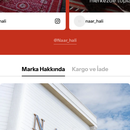
naar_hali
@naar_hali
Marka Hakkında
Kargo ve İade