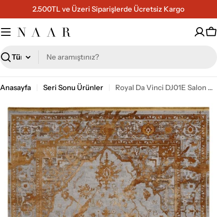
İçeriğe
2.500TL ve Üzeri Siparişlerde Ücretsiz Kargo
geç
S
Ara
Anasayfa
Seri Sonu Ürünler
Royal Da Vinci DJ01E Salon Halısı