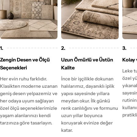
1.
2.
3.
Zengin Desen ve Ölçü
Uzun Ömürlü ve Üstün
Kolay 
Seçenekleri
Kalite
Leke t
özel y
Her evin ruhu farklıdır.
İnce bir işçilikle dokunan
yıkanab
Klasikten moderne uzanan
halılarımız, dayanıklı iplik
sayesi
geniş desen yelpazemiz ve
yapısı sayesinde yıllara
rutinin
her odaya uyum sağlayan
meydan okur. İlk günkü
kulla
özel ölçü seçeneklerimizle
renk canlılığını ve formunu
pratikl
yaşam alanlarınızı kendi
uzun yıllar boyunca
tarzınıza göre tasarlayın.
koruyarak evinize değer
katar.