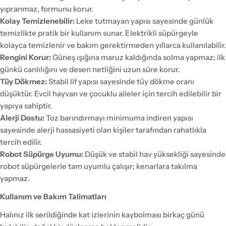
yıpranmaz, formunu korur.
Kolay Temizlenebilir:
Leke tutmayan yapısı sayesinde günlük
temizlikte pratik bir kullanım sunar. Elektrikli süpürgeyle
kolayca temizlenir ve bakım gerektirmeden yıllarca kullanılabilir.
Rengini Korur:
Güneş ışığına maruz kaldığında solma yapmaz; ilk
günkü canlılığını ve desen netliğini uzun süre korur.
Tüy Dökmez:
Stabil lif yapısı sayesinde tüy dökme oranı
düşüktür. Evcil hayvan ve çocuklu aileler için tercih edilebilir bir
yapıya sahiptir.
Alerji Dostu:
Toz barındırmayı minimuma indiren yapısı
sayesinde alerji hassasiyeti olan kişiler tarafından rahatlıkla
tercih edilir.
Robot Süpürge Uyumu:
Düşük ve stabil hav yüksekliği sayesinde
robot süpürgelerle tam uyumlu çalışır; kenarlara takılma
yapmaz.
Kullanım ve Bakım Talimatları
Halınız ilk serildiğinde kat izlerinin kaybolması birkaç günü