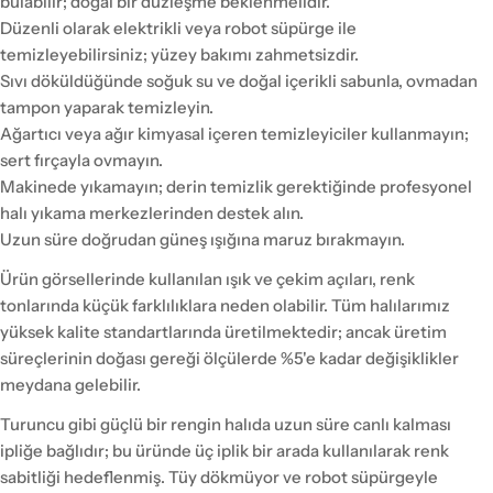
bulabilir; doğal bir düzleşme beklenmelidir.
Düzenli olarak elektrikli veya robot süpürge ile
temizleyebilirsiniz; yüzey bakımı zahmetsizdir.
Sıvı döküldüğünde soğuk su ve doğal içerikli sabunla, ovmadan
tampon yaparak temizleyin.
Ağartıcı veya ağır kimyasal içeren temizleyiciler kullanmayın;
sert fırçayla ovmayın.
Makinede yıkamayın; derin temizlik gerektiğinde profesyonel
halı yıkama merkezlerinden destek alın.
Uzun süre doğrudan güneş ışığına maruz bırakmayın.
Ürün görsellerinde kullanılan ışık ve çekim açıları, renk
tonlarında küçük farklılıklara neden olabilir. Tüm halılarımız
yüksek kalite standartlarında üretilmektedir; ancak üretim
süreçlerinin doğası gereği ölçülerde %5'e kadar değişiklikler
meydana gelebilir.
Turuncu gibi güçlü bir rengin halıda uzun süre canlı kalması
ipliğe bağlıdır; bu üründe üç iplik bir arada kullanılarak renk
sabitliği hedeflenmiş. Tüy dökmüyor ve robot süpürgeyle