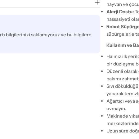
hayvan ve çocukl
Alerji Dostu:
To
hassasiyeti olan
Robot Süpürg
süpürgelerle t
tı bilgilerinizi saklamıyoruz ve bu bilgilere
Kullanım ve Ba
Halınız ilk ser
bir düzleşme b
Düzenli olarak 
bakımı zahmets
Sıvı döküldüğü
yaparak temizl
Ağartıcı veya a
ovmayın.
Makinede yıkam
merkezlerinden
Uzun süre doğr