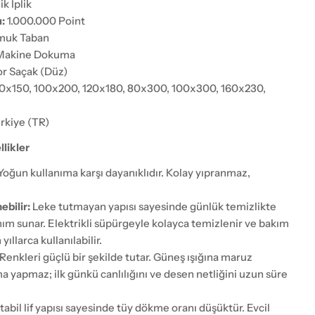
ik İplik
:
1.000.000 Point
uk Taban
akine Dokuma
r Saçak (Düz)
0x150, 100x200, 120x180, 80x300, 100x300, 160x230,
rkiye (TR)
likler
Yoğun kullanıma karşı dayanıklıdır. Kolay yıpranmaz,
ebilir:
Leke tutmayan yapısı sayesinde günlük temizlikte
anım sunar. Elektrikli süpürgeyle kolayca temizlenir ve bakım
ıllarca kullanılabilir.
Renkleri güçlü bir şekilde tutar. Güneş ışığına maruz
a yapmaz; ilk günkü canlılığını ve desen netliğini uzun süre
tabil lif yapısı sayesinde tüy dökme oranı düşüktür. Evcil