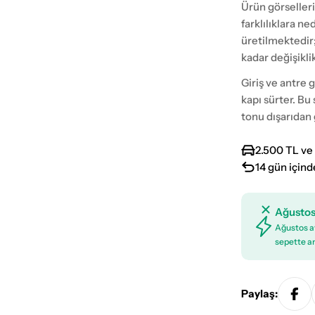
Ürün görselleri
farklılıklara n
üretilmektedir
kadar değişikli
Giriş ve antre 
kapı sürter. Bu 
tonu dışarıdan
2.500 TL ve 
14 gün içind
Ağustos
Ağustos ay
sepette an
Paylaş: