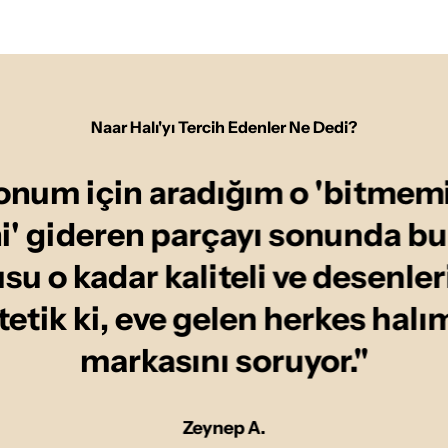
Naar Halı'yı Tercih Edenler Ne Dedi?
onum için aradığım o 'bitmemi
ni' gideren parçayı sonunda b
u o kadar kaliteli ve desenler
tetik ki, eve gelen herkes halı
markasını soruyor."
Zeynep A.