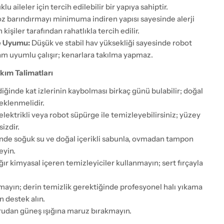
u aileler için tercih edilebilir bir yapıya sahiptir.
z barındırmayı minimuma indiren yapısı sayesinde alerji
 kişiler tarafından rahatlıkla tercih edilir.
e Uyumu:
Düşük ve stabil hav yüksekliği sayesinde robot
am uyumlu çalışır; kenarlara takılma yapmaz.
kım Talimatları
ildiğinde kat izlerinin kaybolması birkaç günü bulabilir; doğal
eklenmelidir.
elektrikli veya robot süpürge ile temizleyebilirsiniz; yüzey
izdir.
nde soğuk su ve doğal içerikli sabunla, ovmadan tampon
eyin.
ğır kimyasal içeren temizleyiciler kullanmayın; sert fırçayla
ayın; derin temizlik gerektiğinde profesyonel halı yıkama
 destek alın.
udan güneş ışığına maruz bırakmayın.