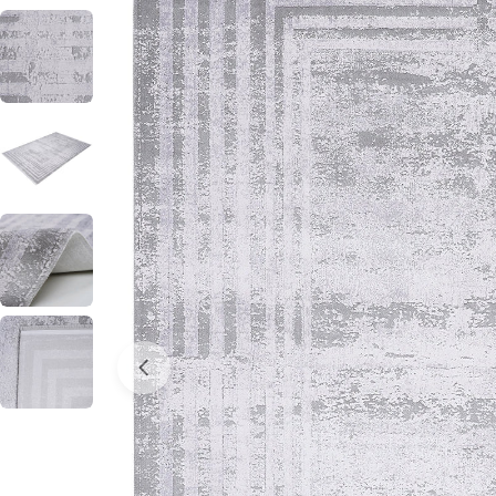
0 numaralı medyayı pencerede aç