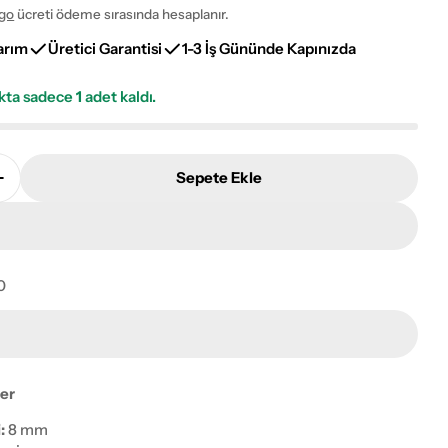
go
ücreti ödeme sırasında hesaplanır.
arım
Üretici Garantisi
1-3 İş Gününde Kapınızda
okta sadece
1
adet kaldı.
Sepete Ekle
tus L014A Salon Halısı Adetini Azalt
Royal Lootus L014A Salon Halısı Adetini Artır
0
ayı pencerede aç
ler
:
8 mm