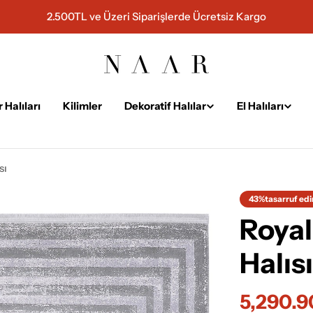
2.500TL ve Üzeri Siparişlerde Ücretsiz Kargo
 Halıları
Kilimler
Dekoratif Halılar
El Halıları
sı
43%
tasarruf edi
Royal
Halıs
5,290.
İndiriml
Normal