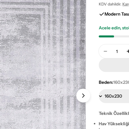
KDV dahildir.
Kar
fiyat
fiyat
Modern Tas
Acele edin, st
Adet
Royal Loo
Beden:
160x23
1 numaralı medy
Teknik Özellik
Hav Yüksekliği