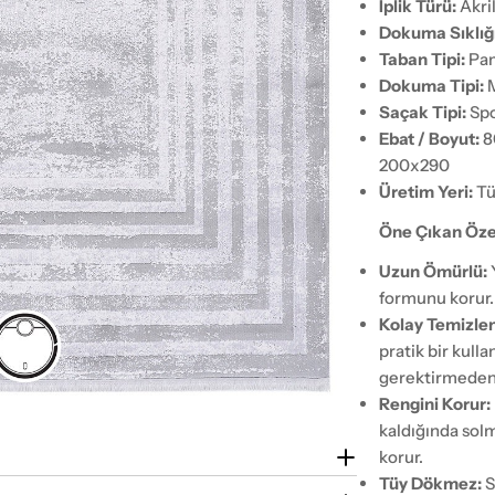
İplik Türü:
Akril
Dokuma Sıklığı
Taban Tipi:
Pam
Dokuma Tipi:
M
Saçak Tipi:
Spo
Ebat / Boyut:
8
200x290
Üretim Yeri:
Tü
Öne Çıkan Özel
Uzun Ömürlü:
formunu korur.
Kolay Temizlen
pratik bir kull
gerektirmeden y
Rengini Korur:
kaldığında solm
korur.
Tüy Dökmez:
S