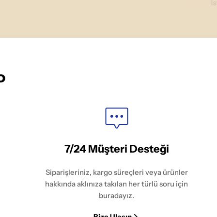
İ
o
7/24 Müşteri Desteği
Siparişleriniz, kargo süreçleri veya ürünler
hakkında aklınıza takılan her türlü soru için
buradayız.
Bize Ulaşın