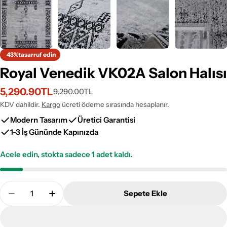
43%
tasarruf edin
Royal Venedik VK02A Salon Halısı
5,290.90TL
9,290.00TL
İndirimli
Normal
fiyat
fiyat
KDV dahildir.
Kargo
ücreti ödeme sırasında hesaplanır.
Modern Tasarım
Üretici Garantisi
1-3 İş Gününde Kapınızda
Acele edin, stokta sadece
1
adet kaldı.
Adet
Sepete Ekle
Royal Venedik VK02A Salon Halısı Adetini Azalt
Royal Venedik VK02A Salon Halısı Adetini