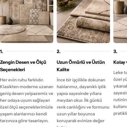
1.
2.
3.
Zengin Desen ve Ölçü
Uzun Ömürlü ve Üstün
Kolay 
Seçenekleri
Kalite
Leke t
özel y
Her evin ruhu farklıdır.
İnce bir işçilikle dokunan
yıkanab
Klasikten moderne uzanan
halılarımız, dayanıklı iplik
sayesi
geniş desen yelpazemiz ve
yapısı sayesinde yıllara
rutinin
her odaya uyum sağlayan
meydan okur. İlk günkü
kulla
özel ölçü seçeneklerimizle
renk canlılığını ve formunu
pratikl
yaşam alanlarınızı kendi
uzun yıllar boyunca
tarzınıza göre tasarlayın.
koruyarak evinize değer