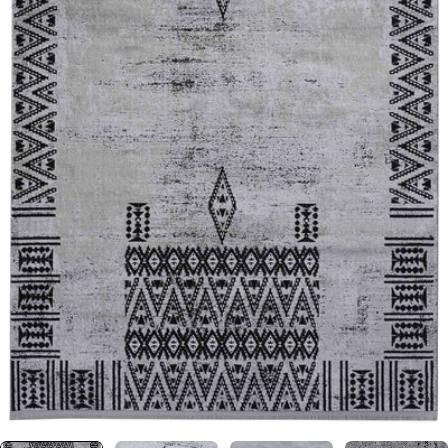
0 numaralı medyayı pencerede aç