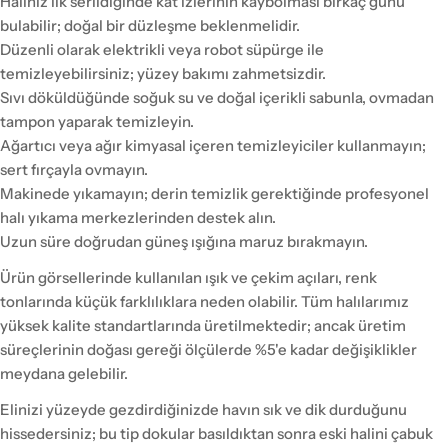
Halınız ilk serildiğinde kat izlerinin kaybolması birkaç günü
bulabilir; doğal bir düzleşme beklenmelidir.
Düzenli olarak elektrikli veya robot süpürge ile
temizleyebilirsiniz; yüzey bakımı zahmetsizdir.
Sıvı döküldüğünde soğuk su ve doğal içerikli sabunla, ovmadan
tampon yaparak temizleyin.
Ağartıcı veya ağır kimyasal içeren temizleyiciler kullanmayın;
sert fırçayla ovmayın.
Makinede yıkamayın; derin temizlik gerektiğinde profesyonel
halı yıkama merkezlerinden destek alın.
Uzun süre doğrudan güneş ışığına maruz bırakmayın.
Ürün görsellerinde kullanılan ışık ve çekim açıları, renk
tonlarında küçük farklılıklara neden olabilir. Tüm halılarımız
yüksek kalite standartlarında üretilmektedir; ancak üretim
süreçlerinin doğası gereği ölçülerde %5'e kadar değişiklikler
meydana gelebilir.
Elinizi yüzeyde gezdirdiğinizde havın sık ve dik durduğunu
hissedersiniz; bu tip dokular basıldıktan sonra eski halini çabuk