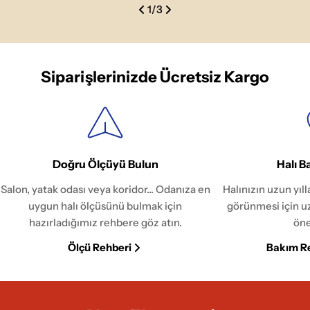
1
/
3
Siparişlerinizde Ücretsiz Kargo
Doğru Ölçüyü Bulun
Halı B
Salon, yatak odası veya koridor... Odanıza en
Halınızın uzun yıl
uygun halı ölçüsünü bulmak için
görünmesi için u
hazırladığımız rehbere göz atın.
öne
Ölçü Rehberi
Bakım R