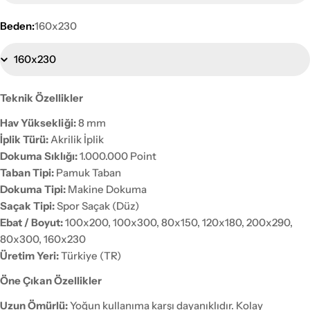
Beden:
160x230
Teknik Özellikler
Hav Yüksekliği:
8 mm
İplik Türü:
Akrilik İplik
Dokuma Sıklığı:
1.000.000 Point
Taban Tipi:
Pamuk Taban
Dokuma Tipi:
Makine Dokuma
Saçak Tipi:
Spor Saçak (Düz)
Ebat / Boyut:
100x200, 100x300, 80x150, 120x180, 200x290,
80x300, 160x230
Üretim Yeri:
Türkiye (TR)
Öne Çıkan Özellikler
Uzun Ömürlü:
Yoğun kullanıma karşı dayanıklıdır. Kolay