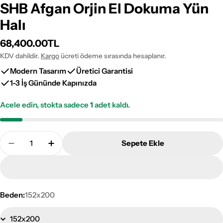
SHB Afgan Orjin El Dokuma Yün
Halı
Normal
68,400.00TL
fiyat
KDV dahildir.
Kargo
ücreti ödeme sırasında hesaplanır.
Modern Tasarım
Üretici Garantisi
1-3 İş Gününde Kapınızda
Acele edin, stokta sadece
1
adet kaldı.
Adet
Sepete Ekle
SHB Afgan Orjin El Dokuma Yün Halı Adetini Azalt
SHB Afgan Orjin El Dokuma Yün Halı Adeti
Beden:
152x200