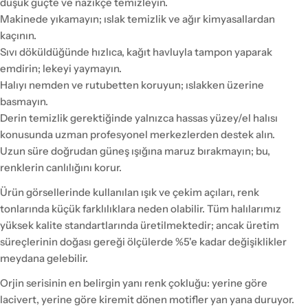
düşük güçte ve nazikçe temizleyin.
Makinede yıkamayın; ıslak temizlik ve ağır kimyasallardan
kaçının.
Sıvı döküldüğünde hızlıca, kağıt havluyla tampon yaparak
emdirin; lekeyi yaymayın.
Halıyı nemden ve rutubetten koruyun; ıslakken üzerine
basmayın.
Derin temizlik gerektiğinde yalnızca hassas yüzey/el halısı
konusunda uzman profesyonel merkezlerden destek alın.
Uzun süre doğrudan güneş ışığına maruz bırakmayın; bu,
renklerin canlılığını korur.
Ürün görsellerinde kullanılan ışık ve çekim açıları, renk
tonlarında küçük farklılıklara neden olabilir. Tüm halılarımız
yüksek kalite standartlarında üretilmektedir; ancak üretim
süreçlerinin doğası gereği ölçülerde %5'e kadar değişiklikler
meydana gelebilir.
Orjin serisinin en belirgin yanı renk çokluğu: yerine göre
lacivert, yerine göre kiremit dönen motifler yan yana duruyor.