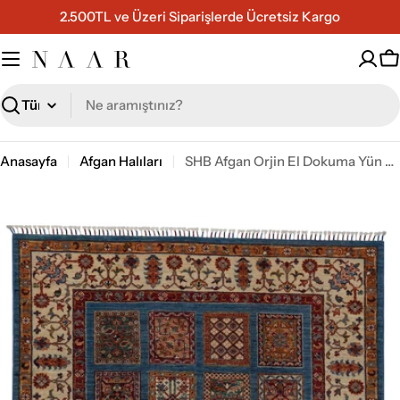
İçeriğe
2.500TL ve Üzeri Siparişlerde Ücretsiz Kargo
geç
S
Ara
Anasayfa
Afgan Halıları
SHB Afgan Orjin El Dokuma Yün Halı