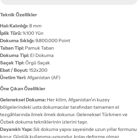
Teknik Özellikler
Halı Kalınlığı:
8 mm
İplik Türü:
%100 Yün
Dokuma Sıklığı:
9.800.000 Point
Taban Tipi:
Pamuk Taban
Dokuma Tipi:
El Dokuma
Saçak Tipi:
Örgü Saçak
Ebat / Boyut:
152x200
Üretim Yeri:
Afganistan (AF)
Öne Çıkan Özellikler
Geleneksel Dokuma:
Her kilim, Afganistan’ın kuzey
bölgelerindeki usta dokumacılar tarafından tamamen el
tezgâhlarında ilmek ilmek dokunur. Geleneksel Türkmen ve
Özbek dokuma tekniklerinin izlerini taşır.
Dayanıklı Yapı:
Sık dokuma yapısı sayesinde uzun yıllar formunu
korur. Günlük kullanıma uygundur, kolay deforme olmaz.