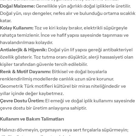
Doğal Malzeme:
Genellikle yün ağırlıklı doğal ipliklerle üretilir.
Doğal yün, ısıyı dengeler, nefes alır ve bulunduğu ortama sıcaklık
katar.
Kolay Kullanım:
Toz ve kiri kolay bırakır, elektrikli süpürgeyle
rahatça temizlenir. İnce ve hafif yapısı sayesinde taşınması ve
havalandırılması kolaydır.
Antialerjik & Hijyenik:
Doğal yün lif yapısı gereği antibakteriyel
özellik gösterir. Toz tutma oranı düşüktür, alerji hassasiyeti olan
kişiler tarafından güvenle tercih edilebilir.
Renk & Motif Dayanımı:
Bitkisel ve doğal boyalarla
renklendirilmiş modellerde canlılık uzun süre korunur.
Geometrik Türk motifleri kültürel bir miras niteliğindedir ve
yıllar içinde değer kaybetmez.
Çevre Dostu Üretim:
El emeği ve doğal iplik kullanımı sayesinde
çevre dostu bir üretim anlayışına sahiptir.
Kullanım ve Bakım Talimatları
Halınızı dövmeyin, çırpmayın veya sert fırçalarla süpürmeyin;