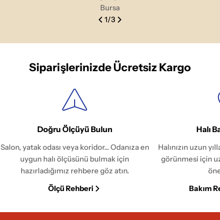
Bursa
1
/
3
Siparişlerinizde Ücretsiz Kargo
Doğru Ölçüyü Bulun
Halı B
Salon, yatak odası veya koridor... Odanıza en
Halınızın uzun yıl
uygun halı ölçüsünü bulmak için
görünmesi için u
hazırladığımız rehbere göz atın.
öne
Ölçü Rehberi
Bakım R