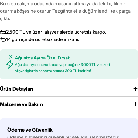
Bu ölçü çalışma odasında masanın altına ya da tek kişilik bir
oturma köşesine oturur. Tezgâhta elle düğümlendi, tek parça
çıktı.
2.500 TL ve üzeri alışverişlerde ücretsiz kargo.
14 gün içinde ücretsiz iade imkanı.
Ağustos Ayına Özel Fırsat
Ağustos ayı sonuna kadar yapacağınız 3.000 TL ve üzeri
alışverişlerde sepette anında 300 TL indirim!
Ürün Detayları
Malzeme ve Bakım
Ödeme
Ödeme ve Güvenlik
yöntemleri
Ödeme bilgileriniz güvenli bir şekilde işlenmektedir.