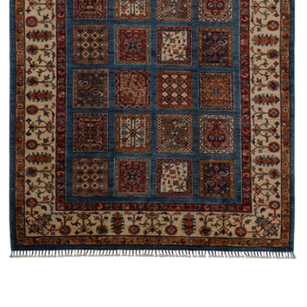
0 numaralı medyayı pencerede aç