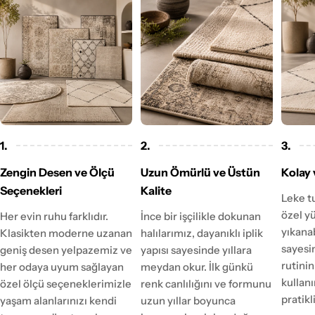
1.
2.
3.
Zengin Desen ve Ölçü
Uzun Ömürlü ve Üstün
Kolay 
Seçenekleri
Kalite
Leke t
özel y
Her evin ruhu farklıdır.
İnce bir işçilikle dokunan
yıkanab
Klasikten moderne uzanan
halılarımız, dayanıklı iplik
sayesi
geniş desen yelpazemiz ve
yapısı sayesinde yıllara
rutinin
her odaya uyum sağlayan
meydan okur. İlk günkü
kulla
özel ölçü seçeneklerimizle
renk canlılığını ve formunu
pratikl
yaşam alanlarınızı kendi
uzun yıllar boyunca