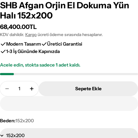
SHB Afgan Orjin El Dokuma Yün
Halı 152x200
Normal
68,400.00TL
fiyat
KDV dahildir.
Kargo
ücreti ödeme sırasında hesaplanır.
Modern Tasarım
Üretici Garantisi
1-3 İş Gününde Kapınızda
Acele edin, stokta sadece
1
adet kaldı.
Adet
Sepete Ekle
SHB Afgan Orjin El Dokuma Yün Halı 152x200 Adeti
SHB Afgan Orjin El Dokuma Yün Halı 152x
Beden:
152x200