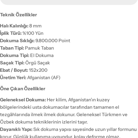
Teknik Özellikler
Halı Kalınlığı:
8 mm
İplik Türü:
%100 Yün
Dokuma Sıklığı:
9.800.000 Point
Taban Tipi:
Pamuk Taban
Dokuma Tipi:
El Dokuma
Saçak Tipi:
Örgü Saçak
Ebat / Boyut:
152x200
Üretim Yeri:
Afganistan (AF)
Öne Çıkan Özellikler
Geleneksel Dokuma:
Her kilim, Afganistan’ın kuzey
bölgelerindeki usta dokumacılar tarafından tamamen el
tezgâhlarında ilmek ilmek dokunur. Geleneksel Türkmen ve
Özbek dokuma tekniklerinin izlerini taşır.
Dayanıklı Yapı:
Sık dokuma yapısı sayesinde uzun yıllar formunu
korur. Günlük kullanıma uygundur, kolay deforme olmaz.