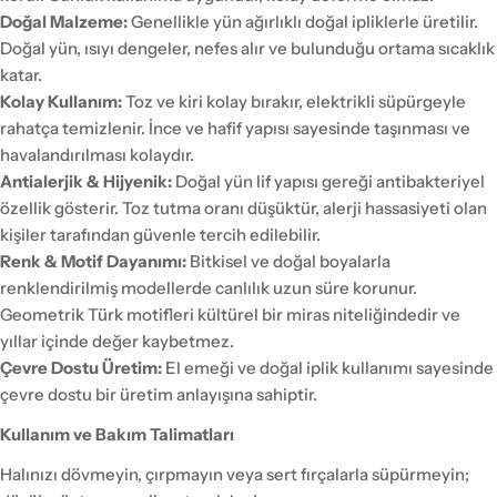
Doğal Malzeme:
Genellikle yün ağırlıklı doğal ipliklerle üretilir.
Doğal yün, ısıyı dengeler, nefes alır ve bulunduğu ortama sıcaklık
katar.
Kolay Kullanım:
Toz ve kiri kolay bırakır, elektrikli süpürgeyle
rahatça temizlenir. İnce ve hafif yapısı sayesinde taşınması ve
havalandırılması kolaydır.
Antialerjik & Hijyenik:
Doğal yün lif yapısı gereği antibakteriyel
özellik gösterir. Toz tutma oranı düşüktür, alerji hassasiyeti olan
kişiler tarafından güvenle tercih edilebilir.
Renk & Motif Dayanımı:
Bitkisel ve doğal boyalarla
renklendirilmiş modellerde canlılık uzun süre korunur.
Geometrik Türk motifleri kültürel bir miras niteliğindedir ve
yıllar içinde değer kaybetmez.
Çevre Dostu Üretim:
El emeği ve doğal iplik kullanımı sayesinde
çevre dostu bir üretim anlayışına sahiptir.
Kullanım ve Bakım Talimatları
Halınızı dövmeyin, çırpmayın veya sert fırçalarla süpürmeyin;