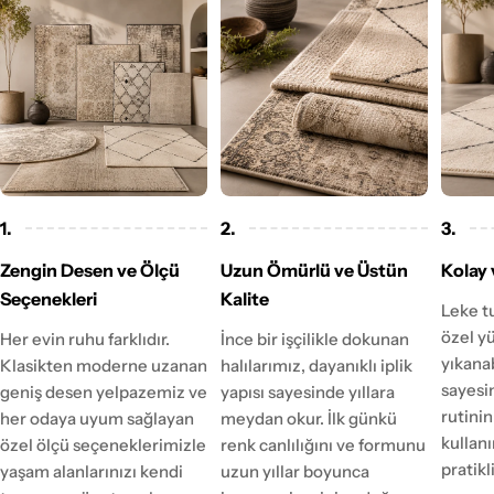
1.
2.
3.
Zengin Desen ve Ölçü
Uzun Ömürlü ve Üstün
Kolay 
Seçenekleri
Kalite
Leke t
özel y
Her evin ruhu farklıdır.
İnce bir işçilikle dokunan
yıkanab
Klasikten moderne uzanan
halılarımız, dayanıklı iplik
sayesi
geniş desen yelpazemiz ve
yapısı sayesinde yıllara
rutinin
her odaya uyum sağlayan
meydan okur. İlk günkü
kulla
özel ölçü seçeneklerimizle
renk canlılığını ve formunu
pratikl
yaşam alanlarınızı kendi
uzun yıllar boyunca