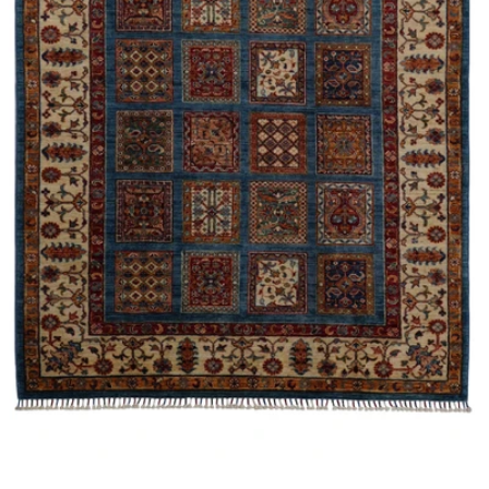
0 numaralı medyayı pencerede aç