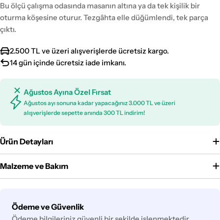
Bu ölçü çalışma odasında masanın altına ya da tek kişilik bir
oturma köşesine oturur. Tezgâhta elle düğümlendi, tek parça
çıktı.
2.500 TL ve üzeri alışverişlerde ücretsiz kargo.
14 gün içinde ücretsiz iade imkanı.
Ağustos Ayına Özel Fırsat
Ağustos ayı sonuna kadar yapacağınız 3.000 TL ve üzeri
alışverişlerde sepette anında 300 TL indirim!
Ürün Detayları
Malzeme ve Bakım
Ödeme
Ödeme ve Güvenlik
yöntemleri
Ödeme bilgileriniz güvenli bir şekilde işlenmektedir.