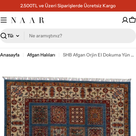
İçeriğe
2.500TL ve Üzeri Siparişlerde Ücretsiz Kargo
geç
S
Ara
Anasayfa
Afgan Halıları
SHB Afgan Orjin El Dokuma Yün Halı 152x200