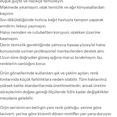
düşük güçte ve nazikçe temizleyin.
Makinede yıkamayın; ıslak temizlik ve ağır kimyasallardan
kaçının.
Sıvı döküldüğünde hızlıca, kağıt havluyla tampon yaparak
emdirin; lekeyi yaymayın.
Halıyı nemden ve rutubetten koruyun; ıslakken üzerine
basmayın.
Derin temizlik gerektiğinde yalnızca hassas yüzey/el halısı
konusunda uzman profesyonel merkezlerden destek alın.
Uzun süre doğrudan güneş ışığına maruz bırakmayın; bu,
renklerin canlılığını korur.
Ürün görsellerinde kullanılan ışık ve çekim açıları, renk
tonlarında küçük farklılıklara neden olabilir. Tüm halılarımız
yüksek kalite standartlarında üretilmektedir; ancak üretim
süreçlerinin doğası gereği ölçülerde %5'e kadar değişiklikler
meydana gelebilir.
Orjin serisinin en belirgin yanı renk çokluğu: yerine göre
lacivert, yerine göre kiremit dönen motifler yan yana duruyor.