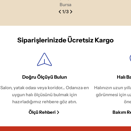
Bursa
1
/
3
Siparişlerinizde Ücretsiz Kargo
Doğru Ölçüyü Bulun
Halı B
Salon, yatak odası veya koridor... Odanıza en
Halınızın uzun yıl
uygun halı ölçüsünü bulmak için
görünmesi için u
hazırladığımız rehbere göz atın.
öne
Ölçü Rehberi
Bakım R