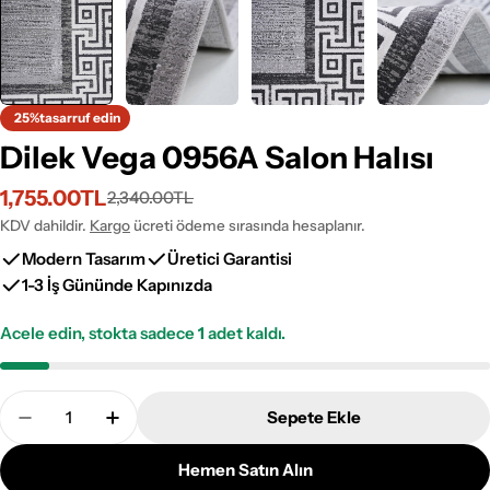
25%
tasarruf edin
Dilek Vega 0956A Salon Halısı
1,755.00TL
2,340.00TL
İndirimli
Normal
fiyat
fiyat
KDV dahildir.
Kargo
ücreti ödeme sırasında hesaplanır.
Modern Tasarım
Üretici Garantisi
1-3 İş Gününde Kapınızda
Acele edin, stokta sadece
1
adet kaldı.
Adet
Sepete Ekle
Dilek Vega 0956A Salon Halısı Adetini Azalt
Dilek Vega 0956A Salon Halısı Adetini Art
Hemen Satın Alın