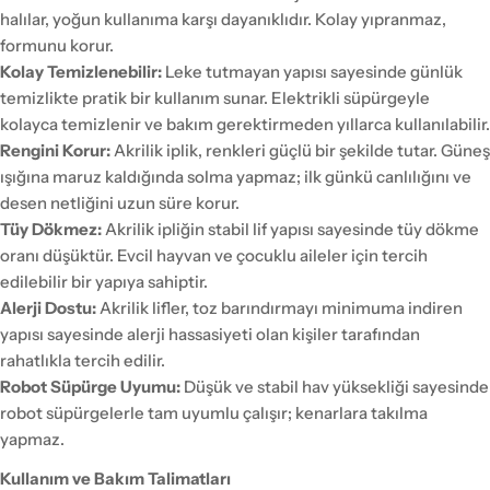
halılar, yoğun kullanıma karşı dayanıklıdır. Kolay yıpranmaz,
formunu korur.
Kolay Temizlenebilir:
Leke tutmayan yapısı sayesinde günlük
temizlikte pratik bir kullanım sunar. Elektrikli süpürgeyle
kolayca temizlenir ve bakım gerektirmeden yıllarca kullanılabilir.
Rengini Korur:
Akrilik iplik, renkleri güçlü bir şekilde tutar. Güneş
ışığına maruz kaldığında solma yapmaz; ilk günkü canlılığını ve
desen netliğini uzun süre korur.
Tüy Dökmez:
Akrilik ipliğin stabil lif yapısı sayesinde tüy dökme
oranı düşüktür. Evcil hayvan ve çocuklu aileler için tercih
edilebilir bir yapıya sahiptir.
Alerji Dostu:
Akrilik lifler, toz barındırmayı minimuma indiren
yapısı sayesinde alerji hassasiyeti olan kişiler tarafından
rahatlıkla tercih edilir.
Robot Süpürge Uyumu:
Düşük ve stabil hav yüksekliği sayesinde
robot süpürgelerle tam uyumlu çalışır; kenarlara takılma
yapmaz.
Kullanım ve Bakım Talimatları