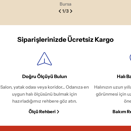
Bursa
1
/
3
Siparişlerinizde Ücretsiz Kargo
Doğru Ölçüyü Bulun
Halı B
Salon, yatak odası veya koridor... Odanıza en
Halınızın uzun yıl
uygun halı ölçüsünü bulmak için
görünmesi için u
hazırladığımız rehbere göz atın.
öne
Ölçü Rehberi
Bakım R