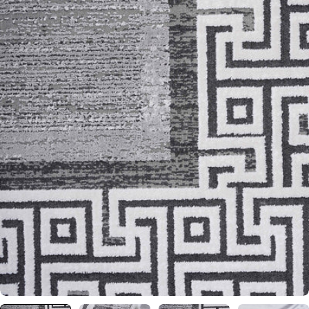
0 numaralı medyayı pencerede aç