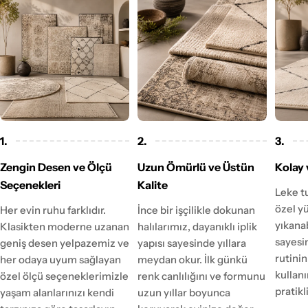
1.
2.
3.
Zengin Desen ve Ölçü
Uzun Ömürlü ve Üstün
Kolay 
Seçenekleri
Kalite
Leke t
özel y
Her evin ruhu farklıdır.
İnce bir işçilikle dokunan
yıkanab
Klasikten moderne uzanan
halılarımız, dayanıklı iplik
sayesi
geniş desen yelpazemiz ve
yapısı sayesinde yıllara
rutinin
her odaya uyum sağlayan
meydan okur. İlk günkü
kulla
özel ölçü seçeneklerimizle
renk canlılığını ve formunu
pratikl
yaşam alanlarınızı kendi
uzun yıllar boyunca