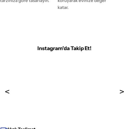
tarzınıza göre tasarlayın.
koruyarak evinize değer
katar.
Instagram'da Takip Et!