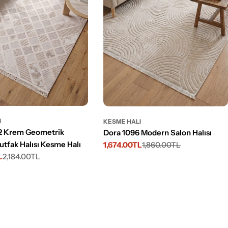
I
KESME HALI
2 Krem Geometrik
Dora 1096 Modern Salon Halısı
tfak Halısı Kesme Halı
1,674.00TL
1,860.00TL
İndirimli
Normal
L
2,184.00TL
fiyat
fiyat