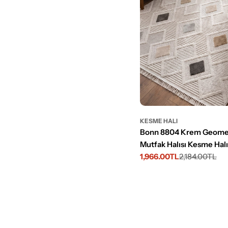
KESME HALI
Bonn 8804 Krem Geome
Mutfak Halısı Kesme Halı
1,966.00TL
2,184.00TL
İndirimli
Normal
fiyat
fiyat