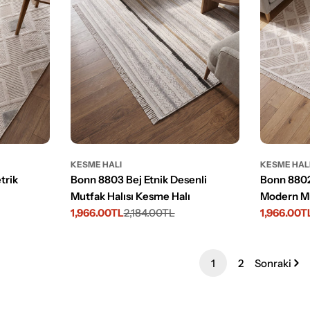
KESME HALI
KESME HAL
trik
Bonn 8803 Bej Etnik Desenli
Bonn 880
Mutfak Halısı Kesme Halı
Modern Mu
1,966.00TL
2,184.00TL
1,966.00T
İndirimli
Normal
İndirimli
Normal
fiyat
fiyat
fiyat
fiyat
1
2
Sonraki