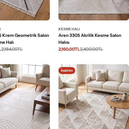
I
KESME HALI
5 Krem Geometrik Salon
Aren 3305 Akrilik Kesme Salon
me Halı
Halısı
L
2,184.00TL
2,160.00TL
2,400.00TL
İndirimli
Normal
fiyat
fiyat
İndirim