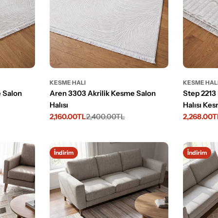
KESME HALI
KESME HAL
 Salon
Aren 3303 Akrilik Kesme Salon
Step 2213
Halısı
Halısı Kes
2,160.00TL
2,400.00TL
2,268.00T
İndirimli
Normal
İndirimli
Normal
fiyat
fiyat
fiyat
fiyat
İndirim
İndirim