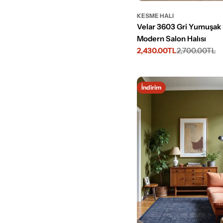
KESME HALI
Velar 3603 Gri Yumuşak
Modern Salon Halısı
2,430.00TL
2,700.00TL
İndirimli
Normal
fiyat
fiyat
İndirim