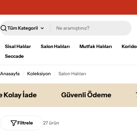
İçeriğe
geç
Ara
Sisal Halılar
Salon Halıları
Mutfak Halıları
Koridor
Seccade
Anasayfa
Koleksiyon
Salon Halıları
ay İade
Güvenli Ödeme
7/24 
Filtrele
27 ürün