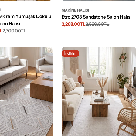
I
MAKINE HALISI
09 Krem Yumuşak Dokulu
Etro 2703 Sandstone Salon Halısı
lon Halısı
2,268.00TL
2,520.00TL
İndirimli
Normal
TL
2,700.00TL
fiyat
fiyat
İndirim