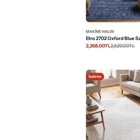
MAKINE HALISI
Etro 2702 Oxford Blue Sa
2,268.00TL
2,520.00TL
İndirimli
Normal
fiyat
fiyat
İndirim