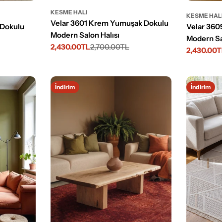
KESME HALI
KESME HAL
Velar 3601 Krem Yumuşak Dokulu
 Dokulu
Velar 36
Modern Salon Halısı
Modern Sa
2,430.00TL
2,700.00TL
İndirimli
Normal
2,430.00
İndirimli
Normal
fiyat
fiyat
fiyat
fiyat
İndirim
İndirim