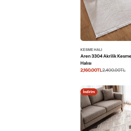
KESME HALI
Aren 3304 Akrilik Kesme
Halısı
2,160.00TL
2,400.00TL
İndirimli
Normal
fiyat
fiyat
İndirim