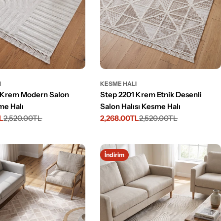
I
KESME HALI
 Krem Modern Salon
Step 2201 Krem Etnik Desenli
me Halı
Salon Halısı Kesme Halı
L
2,520.00TL
2,268.00TL
2,520.00TL
İndirimli
Normal
fiyat
fiyat
İndirim