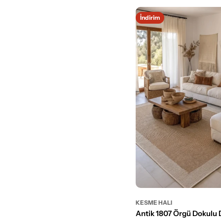
İndirim
KESME HALI
Antik 1807 Örgü Dokulu 