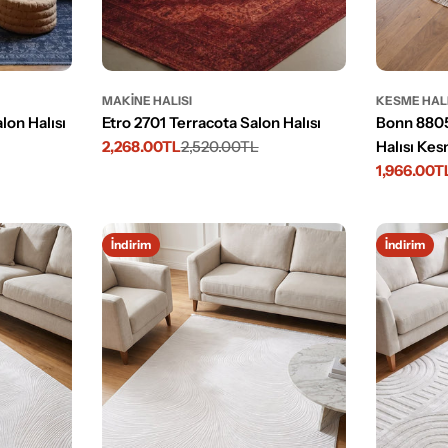
KESME HAL
MAKINE HALISI
Bonn 880
lon Halısı
Etro 2701 Terracota Salon Halısı
Halısı Kes
2,268.00TL
2,520.00TL
İndirimli
Normal
1,966.00T
fiyat
fiyat
İndirimli
Normal
fiyat
fiyat
İndirim
İndirim