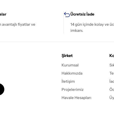
lar
Ücretsiz İade
avantajlı fiyatlar ve
14 gün içinde kolay ve üc
imkanı.
Şirket
Ko
Kurumsal
Sı
Hakkımızda
Te
İletişim
İa
Projelerimiz
Öd
Havale Hesapları
Üy