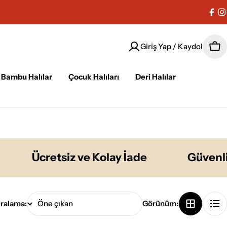
Fac
I
Giriş Yap / Kaydol
Sep
Bambu Halılar
Çocuk Halıları
Deri Halılar
Ücretsiz ve Kolay İade
Güvenli Öd
ıralama:
Görünüm: